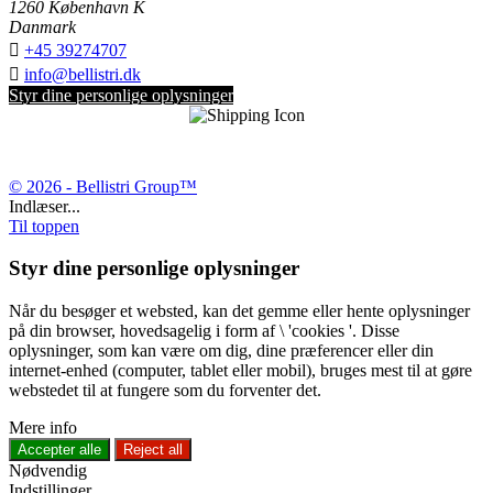
1260 København K
Danmark

+45 39274707

info@bellistri.dk
Styr dine personlige oplysninger
© 2026 - Bellistri Group™
Indlæser...
Til toppen
Styr dine personlige oplysninger
Når du besøger et websted, kan det gemme eller hente oplysninger
på din browser, hovedsagelig i form af \ 'cookies '. Disse
oplysninger, som kan være om dig, dine præferencer eller din
internet-enhed (computer, tablet eller mobil), bruges mest til at gøre
webstedet til at fungere som du forventer det.
Mere info
Accepter alle
Reject all
Nødvendig
Indstillinger