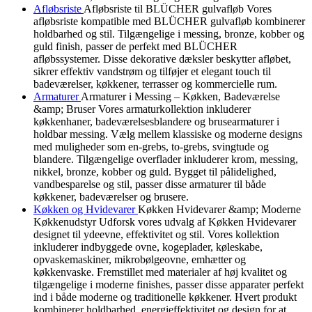
Afløbsriste
Afløbsriste til BLÜCHER gulvafløb Vores
afløbsriste kompatible med BLÜCHER gulvafløb kombinerer
holdbarhed og stil. Tilgængelige i messing, bronze, kobber og
guld finish, passer de perfekt med BLÜCHER
afløbssystemer. Disse dekorative dæksler beskytter afløbet,
sikrer effektiv vandstrøm og tilføjer et elegant touch til
badeværelser, køkkener, terrasser og kommercielle rum.
Armaturer
Armaturer i Messing – Køkken, Badeværelse
&amp; Bruser Vores armaturkollektion inkluderer
køkkenhaner, badeværelsesblandere og brusearmaturer i
holdbar messing. Vælg mellem klassiske og moderne designs
med muligheder som en-grebs, to-grebs, svingtude og
blandere. Tilgængelige overflader inkluderer krom, messing,
nikkel, bronze, kobber og guld. Bygget til pålidelighed,
vandbesparelse og stil, passer disse armaturer til både
køkkener, badeværelser og brusere.
Køkken og Hvidevarer
Køkken Hvidevarer &amp; Moderne
Køkkenudstyr Udforsk vores udvalg af Køkken Hvidevarer
designet til ydeevne, effektivitet og stil. Vores kollektion
inkluderer indbyggede ovne, kogeplader, køleskabe,
opvaskemaskiner, mikrobølgeovne, emhætter og
køkkenvaske. Fremstillet med materialer af høj kvalitet og
tilgængelige i moderne finishes, passer disse apparater perfekt
ind i både moderne og traditionelle køkkener. Hvert produkt
kombinerer holdbarhed, energieffektivitet og design for at