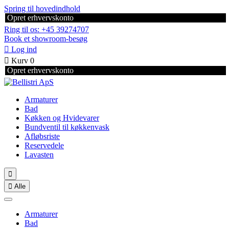
Spring til hovedindhold
Opret erhvervskonto
Ring til os: +45 39274707
Book et showroom-besøg

Log ind

Kurv
0
Opret erhvervskonto
Armaturer
Bad
Køkken og Hvidevarer
Bundventil til køkkenvask
Afløbsriste
Reservedele
Lavasten


Alle
Armaturer
Bad