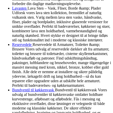
forbedre din daglige madlavningsoplevelse.
Lavasten
Lava Sten – Vask, Fliser, Borde &amp; Plader
Udforsk vores lava sten kollektion, fremstillet af naturlig
vulkansk sten. Vælg mellem lava sten vaske, håndvaske,
fliser, plader og bordplader, inklusive glaserede versioner for
unikke overflader. Perfekt til badeværelser, køkkener og stuer,
kombinerer lava sten holdbarhed, varmebestandighed og
naturlig skønhed. Hvert stykke er designet til at bringe tidløs
stil og funktionalitet ind i moderne og klassiske interiører.
Reservedele
Reservedele til Armaturer, Toiletter &amp;
Brusere Vores udvalg af reservedele dækker alt fra armaturer,
toiletter og brusere til toiletsæder, cisterne skyllemekanismer,
håndvaskafløb og patroner. Find udskiftningshåndtag,
pakninger, luftblandere og brusehoveder, mange tilgængelige i
massivt messing med krom, nikkel, bronze, kobber eller guld
finish. Alle dele er nemme at installere og sikrer pålidelig
ydeevne, lækagefri drift og lang holdbarhed—så du kan
reparere eller opgradere uden at udskifte hele armaturet.
Perfekt til badeværelses- og køkkenarmaturer.
Bundventil til køkkenvask
Bundventil til køkkenvask Vores
udvalg af bundventiler til køkkenvaske omfatter holdbare
kurvestrenge, afløbssæt og afløbsdele. Fås i messing og
eksklusive overflader, disse løsninger er velegnede til både
moderne og klassiske køkkener. De sikrer effektiv
vandafledning, hygiejne og langvarig holdbarhed, og er