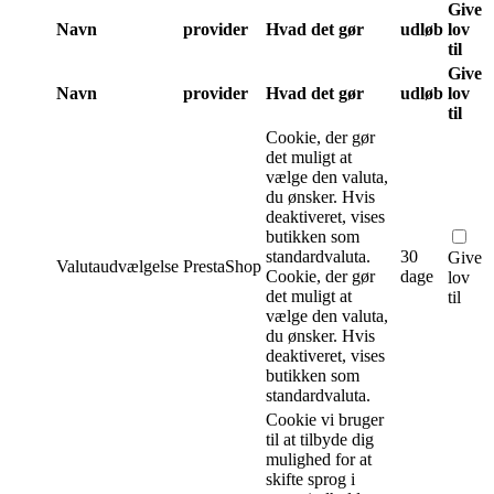
Give
Navn
provider
Hvad det gør
udløb
lov
til
Give
Navn
provider
Hvad det gør
udløb
lov
til
Cookie, der gør
det muligt at
vælge den valuta,
du ønsker. Hvis
deaktiveret, vises
butikken som
standardvaluta.
30
Give
Valutaudvælgelse
PrestaShop
Cookie, der gør
dage
lov
det muligt at
til
vælge den valuta,
du ønsker. Hvis
deaktiveret, vises
butikken som
standardvaluta.
Cookie vi bruger
til at tilbyde dig
mulighed for at
skifte sprog i