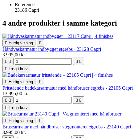
Reference
23186 Capri
4 andre produkter i samme kategori

Hurtig visning

Håndvaskarmatur indbygget etgrebs - 23128 Capri
3.995,00 kr.





Læg i kurv

Hurtig visning

Fritstående badekarsarmatur med håndbruser etgrebs - 23105 Capri
13.995,00 kr.





Læg i kurv

Hurtig visning

Brusearmatur med håndbruser vægmonteret etgrebs - 23140 Capri
3.995,00 kr.