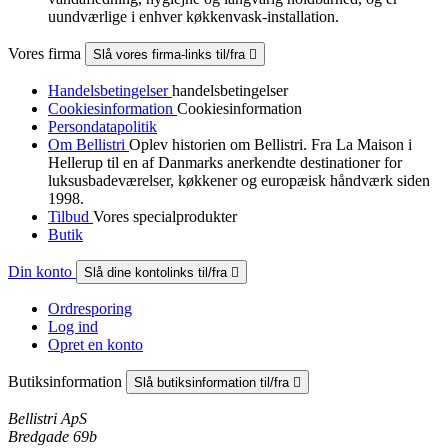
uundværlige i enhver køkkenvask-installation.
Vores firma
Slå vores firma-links til/fra

Handelsbetingelser
handelsbetingelser
Cookiesinformation
Cookiesinformation
Persondatapolitik
Om Bellistri
Oplev historien om Bellistri. Fra La Maison i
Hellerup til en af Danmarks anerkendte destinationer for
luksus­badeværelser, køkkener og europæisk håndværk siden
1998.
Tilbud
Vores specialprodukter
Butik
Din konto
Slå dine kontolinks til/fra

Ordresporing
Log ind
Opret en konto
Butiksinformation
Slå butiksinformation til/fra

Bellistri ApS
Bredgade 69b