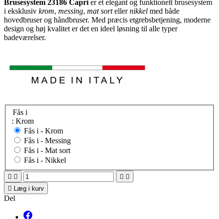
Brusesystem 23186 Capri
er et elegant og funktionelt brusesystem
i eksklusiv
krom
,
messing
,
mat sort
eller
nikkel
med både
hovedbruser og håndbruser. Med præcis etgrebsbetjening, moderne
design og høj kvalitet er det en ideel løsning til alle typer
badeværelser.
Fås i
: Krom
Fås i -
Krom
Fås i -
Messing
Fås i -
Mat sort
Fås i -
Nikkel





Læg i kurv
Del