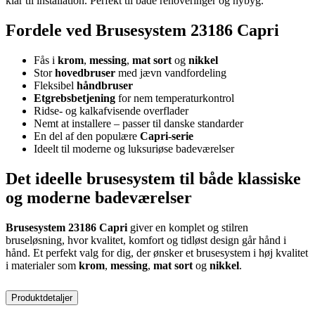
klar til installation. Perfekt til både renoveringer og nybyg.
Fordele ved Brusesystem 23186 Capri
Fås i
krom
,
messing
,
mat sort
og
nikkel
Stor
hovedbruser
med jævn vandfordeling
Fleksibel
håndbruser
Etgrebsbetjening
for nem temperaturkontrol
Ridse- og kalkafvisende overflader
Nemt at installere – passer til danske standarder
En del af den populære
Capri-serie
Ideelt til moderne og luksuriøse badeværelser
Det ideelle brusesystem til både klassiske
og moderne badeværelser
Brusesystem 23186 Capri
giver en komplet og stilren
bruseløsning, hvor kvalitet, komfort og tidløst design går hånd i
hånd. Et perfekt valg for dig, der ønsker et brusesystem i høj kvalitet
i materialer som
krom
,
messing
,
mat sort
og
nikkel
.
Produktdetaljer