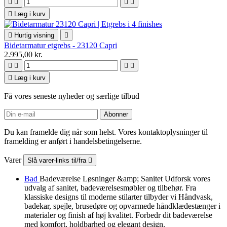





Læg i kurv

Hurtig visning

Bidetarmatur etgrebs - 23120 Capri
2.995,00 kr.





Læg i kurv
Få vores seneste nyheder og særlige tilbud
Du kan framelde dig når som helst. Vores kontaktoplysninger til
framelding er anført i handelsbetingelserne.
Varer
Slå varer-links til/fra

Bad
Badeværelse Løsninger &amp; Sanitet Udforsk vores
udvalg af sanitet, badeværelsesmøbler og tilbehør. Fra
klassiske designs til moderne stilarter tilbyder vi Håndvask,
badekar, spejle, brusedøre og opvarmede håndklædestænger i
materialer og finish af høj kvalitet. Forbedr dit badeværelse
med komfort, holdbarhed og elegant design.