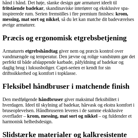
hånd i hånd. Det høje, slanke design gør armaturet ideelt til
fritstående badekar
, skandinaviske interiører og eksklusive spa-
inspirerede rum. Serien fremstilles i fire premium finishes:
krom,
messing, mat sort og nikkel
, så du let kan matche dit badeværelses
øvrige armaturer.
Præcis og ergonomisk etgrebsbetjening
Armaturets
etgrebshåndtag
giver nem og præcis kontrol over
vandmængde og temperatur. Den jævne og rolige vandstrøm gør det
perfekt til både afslappende karbade, påfyldning af badekar og
daglig brug i luksusboliger. Capri-serien er kendt for sin
driftssikkerhed og komfort i topklasse.
Fleksibel håndbruser i matchende finish
Den medfølgende
håndbruser
giver maksimal fleksibilitet i
hverdagen. Ideel til skylning af badekar, hårvask og ekstra komfort i
bruseoplevelsen. Håndbruseren leveres i de samme eksklusive
overflader –
krom, messing, mat sort og nikkel
– og fuldender et
harmonisk helhedsdesign.
Slidstærke materialer og kalkresistente