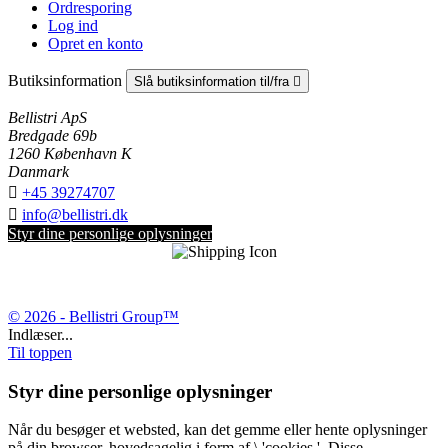
Ordresporing
Log ind
Opret en konto
Butiksinformation
Slå butiksinformation til/fra

Bellistri ApS
Bredgade 69b
1260 København K
Danmark

+45 39274707

info@bellistri.dk
Styr dine personlige oplysninger
© 2026 - Bellistri Group™
Indlæser...
Til toppen
Styr dine personlige oplysninger
Når du besøger et websted, kan det gemme eller hente oplysninger
på din browser, hovedsagelig i form af \ 'cookies '. Disse