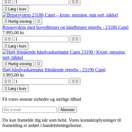





Læg i kurv

Hurtig visning

Brusesystem med hovedbruser og håndbruser etgrebs - 23186 Capri
7.995,00 kr.





Læg i kurv

Hurtig visning

Højt håndvaskarmatur fritstående etgrebs - 23190 Capri
3.995,00 kr.





Læg i kurv
Få vores seneste nyheder og særlige tilbud
Du kan framelde dig når som helst. Vores kontaktoplysninger til
framelding er anført i handelsbetingelserne.