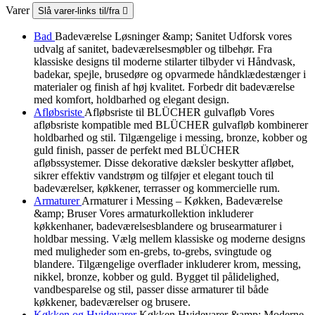
Varer
Slå varer-links til/fra

Bad
Badeværelse Løsninger &amp; Sanitet Udforsk vores
udvalg af sanitet, badeværelsesmøbler og tilbehør. Fra
klassiske designs til moderne stilarter tilbyder vi Håndvask,
badekar, spejle, brusedøre og opvarmede håndklædestænger i
materialer og finish af høj kvalitet. Forbedr dit badeværelse
med komfort, holdbarhed og elegant design.
Afløbsriste
Afløbsriste til BLÜCHER gulvafløb Vores
afløbsriste kompatible med BLÜCHER gulvafløb kombinerer
holdbarhed og stil. Tilgængelige i messing, bronze, kobber og
guld finish, passer de perfekt med BLÜCHER
afløbssystemer. Disse dekorative dæksler beskytter afløbet,
sikrer effektiv vandstrøm og tilføjer et elegant touch til
badeværelser, køkkener, terrasser og kommercielle rum.
Armaturer
Armaturer i Messing – Køkken, Badeværelse
&amp; Bruser Vores armaturkollektion inkluderer
køkkenhaner, badeværelsesblandere og brusearmaturer i
holdbar messing. Vælg mellem klassiske og moderne designs
med muligheder som en-grebs, to-grebs, svingtude og
blandere. Tilgængelige overflader inkluderer krom, messing,
nikkel, bronze, kobber og guld. Bygget til pålidelighed,
vandbesparelse og stil, passer disse armaturer til både
køkkener, badeværelser og brusere.
Køkken og Hvidevarer
Køkken Hvidevarer &amp; Moderne