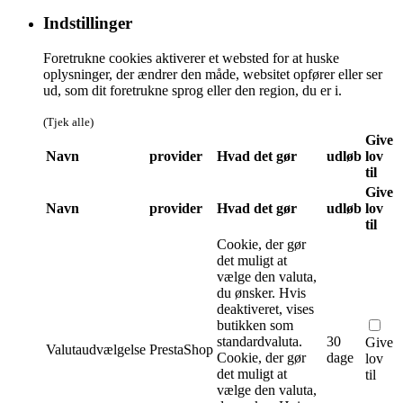
Indstillinger
Foretrukne cookies aktiverer et websted for at huske
oplysninger, der ændrer den måde, websitet opfører eller ser
ud, som dit foretrukne sprog eller den region, du er i.
(Tjek alle)
Give
Navn
provider
Hvad det gør
udløb
lov
til
Give
Navn
provider
Hvad det gør
udløb
lov
til
Cookie, der gør
det muligt at
vælge den valuta,
du ønsker. Hvis
deaktiveret, vises
butikken som
standardvaluta.
30
Give
Valutaudvælgelse
PrestaShop
Cookie, der gør
dage
lov
det muligt at
til
vælge den valuta,