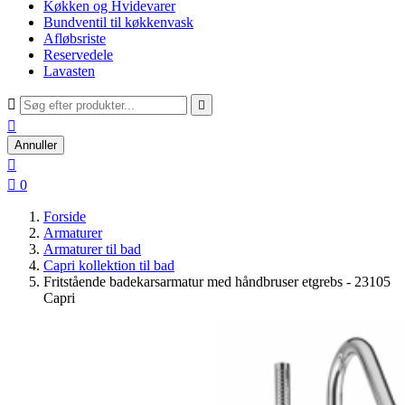
Køkken og Hvidevarer
Bundventil til køkkenvask
Afløbsriste
Reservedele
Lavasten



Annuller


0
Forside
Armaturer
Armaturer til bad
Capri kollektion til bad
Fritstående badekarsarmatur med håndbruser etgrebs - 23105
Capri