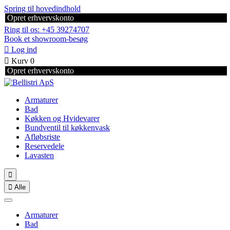
Spring til hovedindhold
Opret erhvervskonto
Ring til os: +45 39274707
Book et showroom-besøg

Log ind

Kurv
0
Opret erhvervskonto
Armaturer
Bad
Køkken og Hvidevarer
Bundventil til køkkenvask
Afløbsriste
Reservedele
Lavasten


Alle
Armaturer
Bad