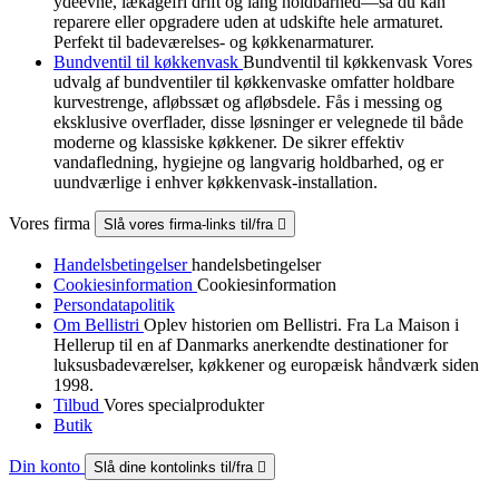
ydeevne, lækagefri drift og lang holdbarhed—så du kan
reparere eller opgradere uden at udskifte hele armaturet.
Perfekt til badeværelses- og køkkenarmaturer.
Bundventil til køkkenvask
Bundventil til køkkenvask Vores
udvalg af bundventiler til køkkenvaske omfatter holdbare
kurvestrenge, afløbssæt og afløbsdele. Fås i messing og
eksklusive overflader, disse løsninger er velegnede til både
moderne og klassiske køkkener. De sikrer effektiv
vandafledning, hygiejne og langvarig holdbarhed, og er
uundværlige i enhver køkkenvask-installation.
Vores firma
Slå vores firma-links til/fra

Handelsbetingelser
handelsbetingelser
Cookiesinformation
Cookiesinformation
Persondatapolitik
Om Bellistri
Oplev historien om Bellistri. Fra La Maison i
Hellerup til en af Danmarks anerkendte destinationer for
luksus­badeværelser, køkkener og europæisk håndværk siden
1998.
Tilbud
Vores specialprodukter
Butik
Din konto
Slå dine kontolinks til/fra
