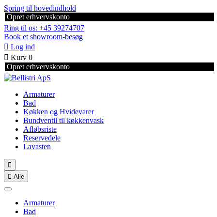
Spring til hovedindhold
Opret erhvervskonto
Ring til os: +45 39274707
Book et showroom-besøg

Log ind

Kurv
0
Opret erhvervskonto
Armaturer
Bad
Køkken og Hvidevarer
Bundventil til køkkenvask
Afløbsriste
Reservedele
Lavasten


Alle
Armaturer
Bad