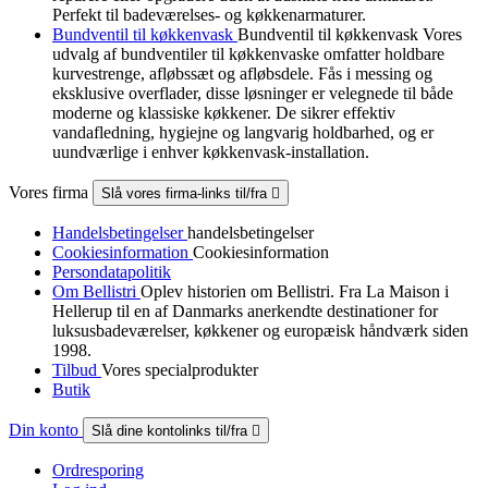
Perfekt til badeværelses- og køkkenarmaturer.
Bundventil til køkkenvask
Bundventil til køkkenvask Vores
udvalg af bundventiler til køkkenvaske omfatter holdbare
kurvestrenge, afløbssæt og afløbsdele. Fås i messing og
eksklusive overflader, disse løsninger er velegnede til både
moderne og klassiske køkkener. De sikrer effektiv
vandafledning, hygiejne og langvarig holdbarhed, og er
uundværlige i enhver køkkenvask-installation.
Vores firma
Slå vores firma-links til/fra

Handelsbetingelser
handelsbetingelser
Cookiesinformation
Cookiesinformation
Persondatapolitik
Om Bellistri
Oplev historien om Bellistri. Fra La Maison i
Hellerup til en af Danmarks anerkendte destinationer for
luksus­badeværelser, køkkener og europæisk håndværk siden
1998.
Tilbud
Vores specialprodukter
Butik
Din konto
Slå dine kontolinks til/fra

Ordresporing