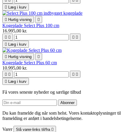





Læg i kurv

Hurtig visning

Kogeplade Select Plus 100 cm
16.995,00 kr.





Læg i kurv

Hurtig visning

Kogeplade Select Plus 60 cm
10.995,00 kr.





Læg i kurv
Få vores seneste nyheder og særlige tilbud
Du kan framelde dig når som helst. Vores kontaktoplysninger til
framelding er anført i handelsbetingelserne.
Varer
Slå varer-links til/fra
