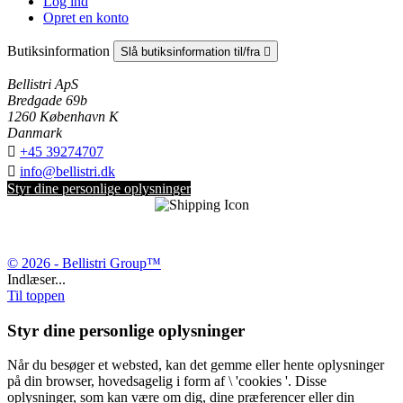
Log ind
Opret en konto
Butiksinformation
Slå butiksinformation til/fra

Bellistri ApS
Bredgade 69b
1260 København K
Danmark

+45 39274707

info@bellistri.dk
Styr dine personlige oplysninger
© 2026 - Bellistri Group™
Indlæser...
Til toppen
Styr dine personlige oplysninger
Når du besøger et websted, kan det gemme eller hente oplysninger
på din browser, hovedsagelig i form af \ 'cookies '. Disse
oplysninger, som kan være om dig, dine præferencer eller din