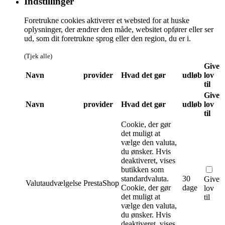
Indstillinger
Foretrukne cookies aktiverer et websted for at huske
oplysninger, der ændrer den måde, websitet opfører eller ser
ud, som dit foretrukne sprog eller den region, du er i.
(Tjek alle)
Give
Navn
provider
Hvad det gør
udløb
lov
til
Give
Navn
provider
Hvad det gør
udløb
lov
til
Cookie, der gør
det muligt at
vælge den valuta,
du ønsker. Hvis
deaktiveret, vises
butikken som
standardvaluta.
30
Give
Valutaudvælgelse
PrestaShop
Cookie, der gør
dage
lov
det muligt at
til
vælge den valuta,
du ønsker. Hvis
deaktiveret, vises