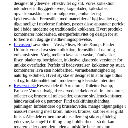
designet til ydeevne, effektivitet og stil. Vores kollektion
inkluderer indbyggede ovne, kogeplader, køleskabe,
opvaskemaskiner, mikrobølgeovne, emhætter og
køkkenvaske. Fremstillet med materialer af høj kvalitet og
tilgængelige i moderne finishes, passer disse apparater perfekt
ind i både moderne og traditionelle køkkener. Hvert produkt
kombinerer holdbarhed, energieffektivitet og design for at
forbedre din daglige madlavningsoplevelse.
Lavasten
Lava Sten – Vask, Fliser, Borde &amp; Plader
Udforsk vores lava sten kollektion, fremstillet af naturlig
vulkansk sten. Vælg mellem lava sten vaske, håndvaske,
fliser, plader og bordplader, inklusive glaserede versioner for
unikke overflader. Perfekt til badeværelser, køkkener og stuer,
kombinerer lava sten holdbarhed, varmebestandighed og
naturlig skønhed. Hvert stykke er designet til at bringe tidløs
stil og funktionalitet ind i moderne og klassiske interiører.
Reservedele
Reservedele til Armaturer, Toiletter &amp;
Brusere Vores udvalg af reservedele dækker alt fra armaturer,
toiletter og brusere til toiletsæder, cisterne skyllemekanismer,
håndvaskafløb og patroner. Find udskiftningshåndtag,
pakninger, luftblandere og brusehoveder, mange tilgængelige i
massivt messing med krom, nikkel, bronze, kobber eller guld
finish. Alle dele er nemme at installere og sikrer pålidelig
ydeevne, lækagefri drift og lang holdbarhed—så du kan
reparere eller opgradere uden at udskifte hele armaturet.