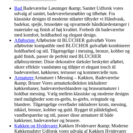
Bad
Badeværelse Løsninger &amp; Sanitet Udforsk vores
udvalg af sanitet, badeværelsesmøbler og tilbehør. Fra
klassiske designs til moderne stilarter tilbyder vi Håndvask,
badekar, spejle, brusedøre og opvarmede håndklædestænger i
materialer og finish af høj kvalitet. Forbedr dit badeværelse
med komfort, holdbarhed og elegant design.
Afløbsriste
Afløbsriste til BLÜCHER gulvafløb Vores
afløbsriste kompatible med BLÜCHER gulvafløb kombinerer
holdbarhed og stil. Tilgængelige i messing, bronze, kobber og
guld finish, passer de perfekt med BLÜCHER
afløbssystemer. Disse dekorative dæksler beskytter afløbet,
sikrer effektiv vandstrøm og tilføjer et elegant touch til
badeværelser, køkkener, terrasser og kommercielle rum.
Armaturer
Armaturer i Messing – Køkken, Badeværelse
&amp; Bruser Vores armaturkollektion inkluderer
køkkenhaner, badeværelsesblandere og brusearmaturer i
holdbar messing. Vælg mellem klassiske og moderne designs
med muligheder som en-grebs, to-grebs, svingtude og
blandere. Tilgængelige overflader inkluderer krom, messing,
nikkel, bronze, kobber og guld. Bygget til pålidelighed,
vandbesparelse og stil, passer disse armaturer til både
køkkener, badeværelser og brusere.
Køkken og Hvidevarer
Køkken Hvidevarer &amp; Moderne
Køkkenudstyr Udforsk vores udvalg af Køkken Hvidevarer