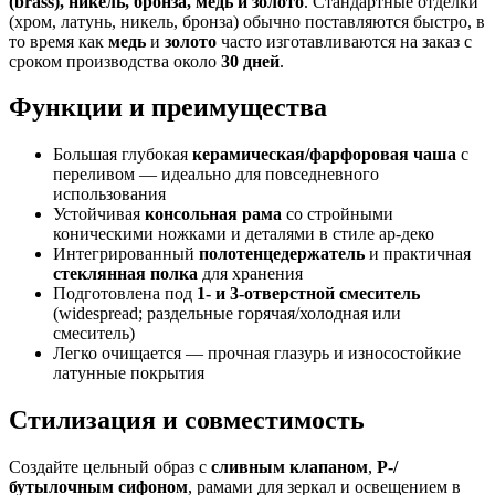
(brass), никель, бронза, медь и золото
. Стандартные отделки
(хром, латунь, никель, бронза) обычно поставляются быстро, в
то время как
медь
и
золото
часто изготавливаются на заказ с
сроком производства около
30 дней
.
Функции и преимущества
Большая глубокая
керамическая/фарфоровая чаша
с
переливом — идеально для повседневного
использования
Устойчивая
консольная рама
со стройными
коническими ножками и деталями в стиле ар-деко
Интегрированный
полотенцедержатель
и практичная
стеклянная полка
для хранения
Подготовлена под
1- и 3-отверстной смеситель
(widespread; раздельные горячая/холодная или
смеситель)
Легко очищается — прочная глазурь и износостойкие
латунные покрытия
Стилизация и совместимость
Создайте цельный образ с
сливным клапаном
,
P-/
бутылочным сифоном
, рамами для зеркал и освещением в