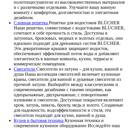
полотенцесушители из высококачественных материалов
и с различными отделками. Улучшите вашу ванную
комнату с комфортом, долговечностью и элегантным
дизайном.
Сливная решетка
Решетки для водостоков BLÜCHER
Наши решетки, совместимые с водостоками BLÜCHER,
сочетают в себе прочность и стиль. Доступны в
латунных, бронзовых, медных и золотых отделках, они
идеально подходят для дренажных систем BLÜCHER.
Эти декоративные крышки защищают водосток,
обеспечивают эффективный поток воды и добавляют
элегантность в ванные комнаты, кухни, террасы и
коммерческие помещения.
Смесители
Смесители из латуни – для кухни, ванной и
душа Наша коллекция смесителей включает кухонные
краны, смесители для ванной и душевые смесители из
прочной латуни. Выбирайте между классическими и
современными дизайнами с такими опциями, как
однорычажные, двухрычажные, с поворотными
изливами и смесители. Доступные покрытия включают
хром, латунь, никель, бронзу, медь и золото. Созданные
для надежности, водоэффективности и стиля, эти
смесители подходят для кухни, ванной и душа.
Кухня и бытовая техника
Кухонная техника и
современное кухонное оборудование Исследуйте наш