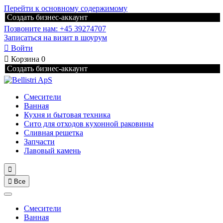
Перейти к основному содержимому
Создать бизнес-аккаунт
Позвоните нам: +45 39274707
Записаться на визит в шоурум

Войти

Корзина
0
Создать бизнес-аккаунт
Смесители
Ванная
Кухня и бытовая техника
Сито для отходов кухонной раковины
Сливная решетка
Запчасти
Лавовый камень


Все
Смесители
Ванная