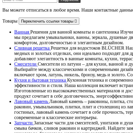
Вы можете отписаться в любое время. Наши контактные данные
Товары
Переключить ссылки товары

Ванная
Решения для ванной комнаты и сантехника Изучит
мы предлагаем умывальники, ванны, зеркала, душевые д
комфортом, долговечностью и элегантным дизайном.
Сливная решетка
Решетки для водостоков BLÜCHER Наши
медных и золотых отделках, они идеально подходят дл
добавляют элегантность в ванные комнаты, кухни, терра
Смесители
Смесители из латуни – для кухни, ванной и 
Выбирайте между классическими и современными дизайн
включают хром, латунь, никель, бронзу, медь и золото. 
Кухня и бытовая техника
Кухонная техника и современно
эффективности и стиля. Наша коллекция включает встра
Изготовленные из высококачественных материалов и дос
продукт сочетает в себе долговечность, энергоэффектив
Лавовый камень
Лавовый камень – раковины, плитка, ст
раковин, умывальников, плитки, плит и столешниц из ла
гостиных, лавовый камень сочетает в себе прочность, т
современные и классические интерьеры.
Запчасти
Запасные части для смесителей, унитазов и душ
смыва бачков, сливов раковин и картриджей. Найдите за