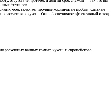
оту, отсутствие протечек и долгий срок службы — так что вы
хонных фитингов.
онных моек включает прочные корзинчатые пробки, сливные
к и классических кухонь. Они обеспечивают эффективный отвод
 для роскошных ванных комнат, кухонь и европейского