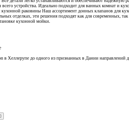
се детали легко устанавливаются и обеспечивают надежную раб
 всего устройства. Идеально подходит для ванных комнат и ку
 кухонной раковины Наш ассортимент донных клапанов для кух
льных отделках, эти решения подходят как для современных, та
становке кухонной мойки.
e
aison в Хеллерупе до одного из признанных в Дании направлений
