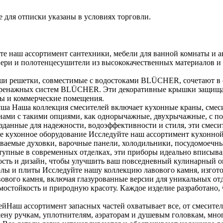
 для отписки указаны в условиях торговли.
е наш ассортимент сантехники, мебели для ванной комнаты и а
вери и полотенцесушители из высококачественных материалов и
 решетки, совместимые с водостоками BLÜCHER, сочетают в се
я дренажных систем BLÜCHER. Эти декоративные крышки защища
сы и коммерческие помещения.
душа Наша коллекция смесителей включает кухонные краны, смес
ами с такими опциями, как однорычажные, двухрычажные, с п
Созданные для надежности, водоэффективности и стиля, эти смеси
е кухонное оборудование Исследуйте наш ассортимент кухонной
иваемые духовки, варочные панели, холодильники, посудомоеч
тупные в современных отделках, эти приборы идеально вписыва
ность и дизайн, чтобы улучшить ваш повседневный кулинарный о
олы и плиты Исследуйте нашу коллекцию лавового камня, изгот
вового камня, включая глазурованные версии для уникальных отд
ермостойкость и природную красоту. Каждое изделие разработано
ейНаш ассортимент запасных частей охватывает все, от смесител
мену ручкам, уплотнителям, аэраторам и душевым головкам, мно