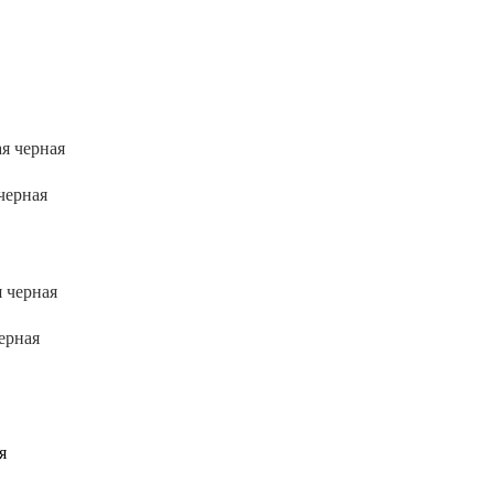
черная
ерная
я