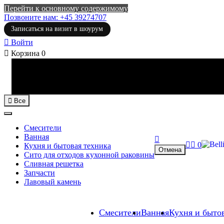
Перейти к основному содержимому
Позвоните нам: +45 39274707
Записаться на визит в шоурум

Войти

Корзина
0

Все
Смесители
Ванная



0
Кухня и бытовая техника
Отмена
Сито для отходов кухонной раковины
Сливная решетка
Запчасти
Лавовый камень
Смесители
Ванная
Кухня и быто