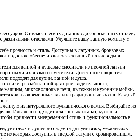
ксессуаров. От классических дизайнов до современных стилей,
 с различными отделками. Улучшите вашу ванную комнату с
бе прочность и стиль. Доступны в латунных, бронзовых,
ют водосток, обеспечивают эффективный поток воды и
ители для ванной и душевые смесители из прочной латуни.
оворотными изливами и смесители. Доступные покрытия
тели подходят для кухни, ванной и душа.
 техники, разработанной для производительности,
ные машины, микроволновые печи, вытяжки и кухонные мойки.
ются как в современные, так и в традиционные кухни. Каждый
пыт.
овленную из натурального вулканического камня. Выбирайте из
елок. Идеально подходит для ванных комнат, кухонь и
, чтобы привнести вневременной стиль и функциональность в
ей, унитазов и душей до сидений для унитазов, механизмов
гие из которых доступны в твердой латуни с хромированным,