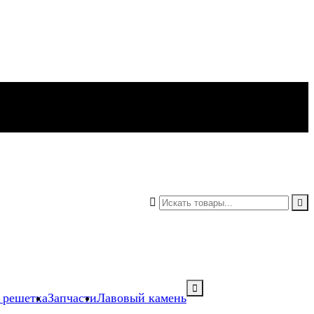



 решетка
Запчасти
Лавовый камень