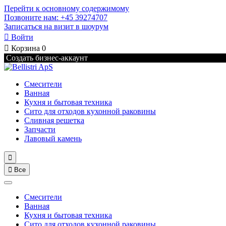
Перейти к основному содержимому
Позвоните нам: +45 39274707
Записаться на визит в шоурум

Войти

Корзина
0
Создать бизнес-аккаунт
Смесители
Ванная
Кухня и бытовая техника
Сито для отходов кухонной раковины
Сливная решетка
Запчасти
Лавовый камень


Все
Смесители
Ванная
Кухня и бытовая техника
Сито для отходов кухонной раковины