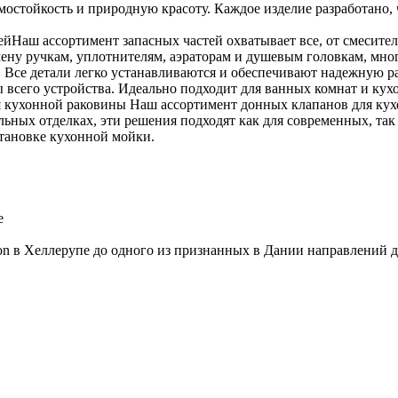
ермостойкость и природную красоту. Каждое изделие разработано
ейНаш ассортимент запасных частей охватывает все, от смесител
мену ручкам, уплотнителям, аэраторам и душевым головкам, мно
се детали легко устанавливаются и обеспечивают надежную раб
 всего устройства. Идеально подходит для ванных комнат и ку
 кухонной раковины Наш ассортимент донных клапанов для кух
льных отделках, эти решения подходят как для современных, та
становке кухонной мойки.
e
aison в Хеллерупе до одного из признанных в Дании направлений