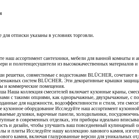
я
 для отписки указаны в условиях торговли.
е наш ассортимент сантехники, мебели для ванной комнаты и а
вери и полотенцесушители из высококачественных материалов и
 решетки, совместимые с водостоками BLÜCHER, сочетают в се
я дренажных систем BLÜCHER. Эти декоративные крышки защища
сы и коммерческие помещения.
душа Наша коллекция смесителей включает кухонные краны, смес
ами с такими опциями, как однорычажные, двухрычажные, с п
Созданные для надежности, водоэффективности и стиля, эти смеси
е кухонное оборудование Исследуйте наш ассортимент кухонной
иваемые духовки, варочные панели, холодильники, посудомоеч
тупные в современных отделках, эти приборы идеально вписыва
ность и дизайн, чтобы улучшить ваш повседневный кулинарный о
олы и плиты Исследуйте нашу коллекцию лавового камня, изгот
вового камня, включая глазурованные версии для уникальных отд