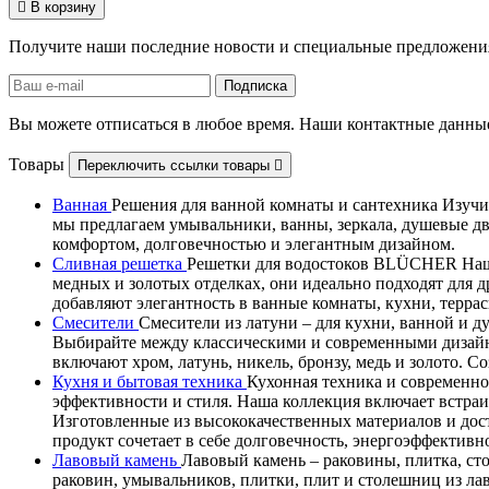

В корзину
Получите наши последние новости и специальные предложени
Вы можете отписаться в любое время. Наши контактные данные
Товары
Переключить ссылки товары

Ванная
Решения для ванной комнаты и сантехника Изучит
мы предлагаем умывальники, ванны, зеркала, душевые д
комфортом, долговечностью и элегантным дизайном.
Сливная решетка
Решетки для водостоков BLÜCHER Наши
медных и золотых отделках, они идеально подходят дл
добавляют элегантность в ванные комнаты, кухни, терра
Смесители
Смесители из латуни – для кухни, ванной и 
Выбирайте между классическими и современными дизайн
включают хром, латунь, никель, бронзу, медь и золото. 
Кухня и бытовая техника
Кухонная техника и современно
эффективности и стиля. Наша коллекция включает встра
Изготовленные из высококачественных материалов и дос
продукт сочетает в себе долговечность, энергоэффектив
Лавовый камень
Лавовый камень – раковины, плитка, ст
раковин, умывальников, плитки, плит и столешниц из ла