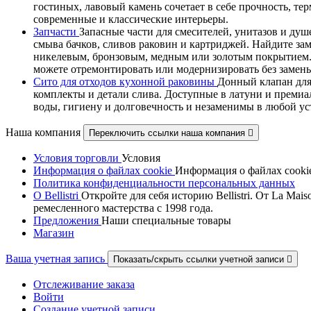
гостиных, лавовый камень сочетает в себе прочность, т
современные и классические интерьеры.
Запчасти
Запасные части для смесителей, унитазов и душ
смыва бачков, сливов раковин и картриджей. Найдите за
никелевым, бронзовым, медным или золотым покрытием. В
можете отремонтировать или модернизировать без замены
Сито для отходов кухонной раковины
Донный клапан для
комплекты и детали слива. Доступные в латуни и премиа
воды, гигиену и долговечность и незаменимы в любой у
Наша компания
Переключить ссылки наша компания

Условия торговли
Условия
Информация о файлах cookie
Информация о файлах cooki
Политика конфиденциальности персональных данных
О Bellistri
Откройте для себя историю Bellistri. От La M
ремесленного мастерства с 1998 года.
Предложения
Наши специальные товары
Магазин
Ваша учетная запись
Показать/скрыть ссылки учетной записи

Отслеживание заказа
Войти
Создание учетной записи