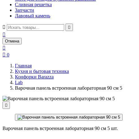
Сливная решетка
Запчасти
Лавовый камень



Отмена


0
Главная
Кухня и бытовая техника
Конфорки Barazza
Lab
Варочная панель встроенная лабораторная 90 см 5

Варочная панель встроенная лабораторная 90 см 5 шт.