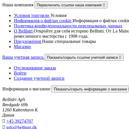
Наша компания
Переключить ссылки наша компания

Условия торговли
Условия
Информация о файлах cookie
Информация о файлах cooki
Политика конфиденциальности персональных данных
О Bellistri
Откройте для себя историю Bellistri. От La M
ремесленного мастерства с 1998 года.
Предложения
Наши специальные товары
Магазин
Ваша учетная запись
Показать/скрыть ссылки учетной записи

Отслеживание заказа
Войти
Создание учетной записи
Информация о магазине
Показать/скрыть информацию о магазине
Bellistri ApS
Bredgade 69b
1260 København K
Дания

+45 39274707

info@bellistri.dk