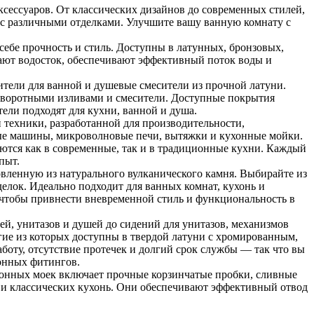
ксессуаров. От классических дизайнов до современных стилей,
 с различными отделками. Улучшите вашу ванную комнату с
бе прочность и стиль. Доступны в латунных, бронзовых,
ют водосток, обеспечивают эффективный поток воды и
ители для ванной и душевые смесители из прочной латуни.
оворотными изливами и смесители. Доступные покрытия
тели подходят для кухни, ванной и душа.
 техники, разработанной для производительности,
ные машины, микроволновые печи, вытяжки и кухонные мойки.
ются как в современные, так и в традиционные кухни. Каждый
пыт.
овленную из натурального вулканического камня. Выбирайте из
елок. Идеально подходит для ванных комнат, кухонь и
, чтобы привнести вневременной стиль и функциональность в
ей, унитазов и душей до сидений для унитазов, механизмов
гие из которых доступны в твердой латуни с хромированным,
оту, отсутствие протечек и долгий срок службы — так что вы
хонных фитингов.
онных моек включает прочные корзинчатые пробки, сливные
к и классических кухонь. Они обеспечивают эффективный отвод