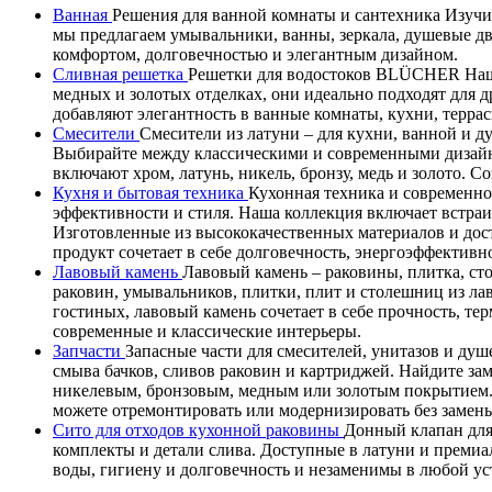
Ванная
Решения для ванной комнаты и сантехника Изучит
мы предлагаем умывальники, ванны, зеркала, душевые д
комфортом, долговечностью и элегантным дизайном.
Сливная решетка
Решетки для водостоков BLÜCHER Наши
медных и золотых отделках, они идеально подходят дл
добавляют элегантность в ванные комнаты, кухни, терра
Смесители
Смесители из латуни – для кухни, ванной и 
Выбирайте между классическими и современными дизайн
включают хром, латунь, никель, бронзу, медь и золото. 
Кухня и бытовая техника
Кухонная техника и современно
эффективности и стиля. Наша коллекция включает встра
Изготовленные из высококачественных материалов и дос
продукт сочетает в себе долговечность, энергоэффектив
Лавовый камень
Лавовый камень – раковины, плитка, ст
раковин, умывальников, плитки, плит и столешниц из ла
гостиных, лавовый камень сочетает в себе прочность, т
современные и классические интерьеры.
Запчасти
Запасные части для смесителей, унитазов и душ
смыва бачков, сливов раковин и картриджей. Найдите за
никелевым, бронзовым, медным или золотым покрытием. В
можете отремонтировать или модернизировать без замены
Сито для отходов кухонной раковины
Донный клапан для
комплекты и детали слива. Доступные в латуни и премиа
воды, гигиену и долговечность и незаменимы в любой у