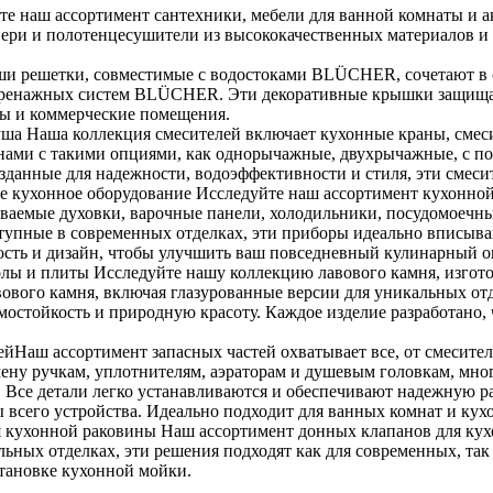
е наш ассортимент сантехники, мебели для ванной комнаты и а
вери и полотенцесушители из высококачественных материалов и
 решетки, совместимые с водостоками BLÜCHER, сочетают в се
я дренажных систем BLÜCHER. Эти декоративные крышки защища
сы и коммерческие помещения.
душа Наша коллекция смесителей включает кухонные краны, смес
ами с такими опциями, как однорычажные, двухрычажные, с п
Созданные для надежности, водоэффективности и стиля, эти смеси
е кухонное оборудование Исследуйте наш ассортимент кухонной
иваемые духовки, варочные панели, холодильники, посудомоеч
тупные в современных отделках, эти приборы идеально вписыва
ность и дизайн, чтобы улучшить ваш повседневный кулинарный о
олы и плиты Исследуйте нашу коллекцию лавового камня, изгот
вового камня, включая глазурованные версии для уникальных отд
ермостойкость и природную красоту. Каждое изделие разработано
ейНаш ассортимент запасных частей охватывает все, от смесител
мену ручкам, уплотнителям, аэраторам и душевым головкам, мно
се детали легко устанавливаются и обеспечивают надежную раб
 всего устройства. Идеально подходит для ванных комнат и ку
 кухонной раковины Наш ассортимент донных клапанов для кух
льных отделках, эти решения подходят как для современных, та
становке кухонной мойки.