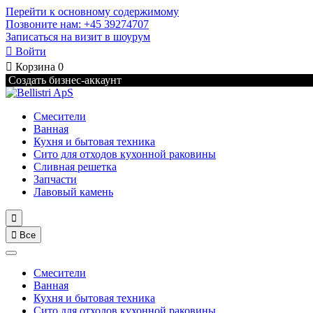
Перейти к основному содержимому
Позвоните нам: +45 39274707
Записаться на визит в шоурум

Войти

Корзина
0
Создать бизнес-аккаунт
Смесители
Ванная
Кухня и бытовая техника
Сито для отходов кухонной раковины
Сливная решетка
Запчасти
Лавовый камень


Все
Смесители
Ванная
Кухня и бытовая техника
Сито для отходов кухонной раковины