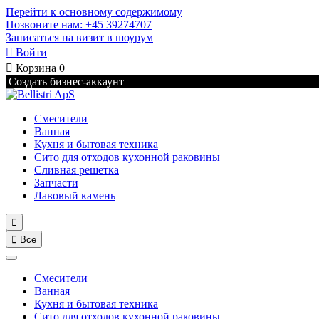
Перейти к основному содержимому
Позвоните нам: +45 39274707
Записаться на визит в шоурум

Войти

Корзина
0
Создать бизнес-аккаунт
Смесители
Ванная
Кухня и бытовая техника
Сито для отходов кухонной раковины
Сливная решетка
Запчасти
Лавовый камень


Все
Смесители
Ванная
Кухня и бытовая техника
Сито для отходов кухонной раковины