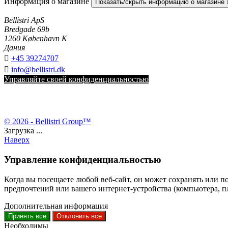
Информация о магазине
Показать/скрыть информацию о магазине
Bellistri ApS
Bredgade 69b
1260 København K
Дания

+45 39274707

info@bellistri.dk
Управляйте своей конфиденциальностью
© 2026 - Bellistri Group™
Загрузка ...
Наверх
Управление конфиденциальностью
Когда вы посещаете любой веб-сайт, он может сохранять или п
предпочтений или вашего интернет-устройства (компьютера, пла
Дополнительная информация
Принять все
Отклонить все
Необходимы