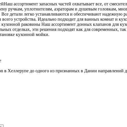
ейНаш ассортимент запасных частей охватывает все, от смесител
мену ручкам, уплотнителям, аэраторам и душевым головкам, мно
се детали легко устанавливаются и обеспечивают надежную раб
 всего устройства. Идеально подходит для ванных комнат и ку
 кухонной раковины Наш ассортимент донных клапанов для кух
льных отделках, эти решения подходят как для современных, та
становке кухонной мойки.
e
aison в Хеллерупе до одного из признанных в Дании направлений