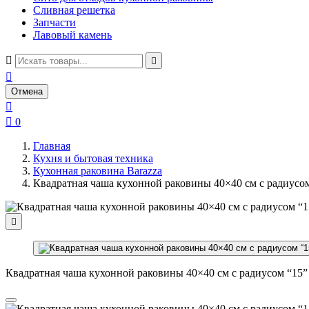
Сливная решетка
Запчасти
Лавовый камень



Отмена


0
Главная
Кухня и бытовая техника
Кухонная раковина Barazza
Квадратная чаша кухонной раковины 40×40 см с радиусо

Квадратная чаша кухонной раковины 40×40 см с радиусом “15”