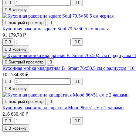





В корзину

Быстрый просмотр

Кухонная раковина square Soul 79,5×50,5 см черная
91 179,78 ₽





В корзину

Быстрый просмотр

Кухонная мойка квадратная B_Smart 76x50,5 см с радиусом “10
102 584,39 ₽





В корзину

Быстрый просмотр

Кухонная раковина квадратная Mood 86×51 см с 2 чашами
216 630,40 ₽





В корзину