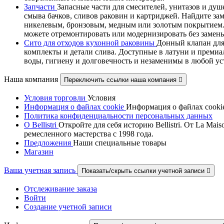
Запчасти
Запасные части для смесителей, унитазов и душ
смыва бачков, сливов раковин и картриджей. Найдите за
никелевым, бронзовым, медным или золотым покрытием. В
можете отремонтировать или модернизировать без замены
Сито для отходов кухонной раковины
Донный клапан для
комплекты и детали слива. Доступные в латуни и премиа
воды, гигиену и долговечность и незаменимы в любой у
Наша компания
Переключить ссылки наша компания

Условия торговли
Условия
Информация о файлах cookie
Информация о файлах cooki
Политика конфиденциальности персональных данных
О Bellistri
Откройте для себя историю Bellistri. От La M
ремесленного мастерства с 1998 года.
Предложения
Наши специальные товары
Магазин
Ваша учетная запись
Показать/скрыть ссылки учетной записи

Отслеживание заказа
Войти
Создание учетной записи