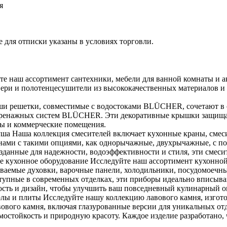
я
 для отписки указаны в условиях торговли.
е наш ассортимент сантехники, мебели для ванной комнаты и а
вери и полотенцесушители из высококачественных материалов и
 решетки, совместимые с водостоками BLÜCHER, сочетают в се
я дренажных систем BLÜCHER. Эти декоративные крышки защища
сы и коммерческие помещения.
душа Наша коллекция смесителей включает кухонные краны, смес
ами с такими опциями, как однорычажные, двухрычажные, с п
Созданные для надежности, водоэффективности и стиля, эти смеси
е кухонное оборудование Исследуйте наш ассортимент кухонной
иваемые духовки, варочные панели, холодильники, посудомоеч
тупные в современных отделках, эти приборы идеально вписыва
ность и дизайн, чтобы улучшить ваш повседневный кулинарный о
олы и плиты Исследуйте нашу коллекцию лавового камня, изгот
вового камня, включая глазурованные версии для уникальных отд
ермостойкость и природную красоту. Каждое изделие разработано