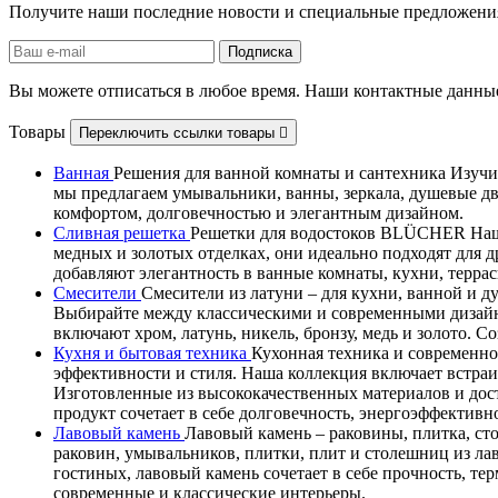
Получите наши последние новости и специальные предложени
Вы можете отписаться в любое время. Наши контактные данные
Товары
Переключить ссылки товары

Ванная
Решения для ванной комнаты и сантехника Изучит
мы предлагаем умывальники, ванны, зеркала, душевые д
комфортом, долговечностью и элегантным дизайном.
Сливная решетка
Решетки для водостоков BLÜCHER Наши
медных и золотых отделках, они идеально подходят дл
добавляют элегантность в ванные комнаты, кухни, терра
Смесители
Смесители из латуни – для кухни, ванной и 
Выбирайте между классическими и современными дизайн
включают хром, латунь, никель, бронзу, медь и золото. 
Кухня и бытовая техника
Кухонная техника и современно
эффективности и стиля. Наша коллекция включает встра
Изготовленные из высококачественных материалов и дос
продукт сочетает в себе долговечность, энергоэффектив
Лавовый камень
Лавовый камень – раковины, плитка, ст
раковин, умывальников, плитки, плит и столешниц из ла
гостиных, лавовый камень сочетает в себе прочность, т
современные и классические интерьеры.