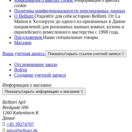
Информация о файлах cookie
Информация о файлах
cookie
Политика конфиденциальности персональных данных
О Bellistri
Откройте для себя историю Bellistri. От La
Maison в Хеллерупе до одного из признанных в Дании
направлений для роскошных ванных комнат, кухонь и
европейского ремесленного мастерства с 1998 года.
Предложения
Наши специальные товары
Магазин
Ваша учетная запись
Показать/скрыть ссылки учетной записи

Отслеживание заказа
Войти
Создание учетной записи
Информация о магазине
Показать/скрыть информацию о магазине

Bellistri ApS
Bredgade 69b
1260 København K
Дания

+45 39274707

info@bellistri.dk