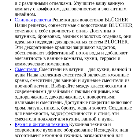
и с различными отделками. Улучшите вашу ванную
комнату с комфортом, долговечностью и элегантным
дизайном.
Сливная решетка
Решетки для водостоков BLÜCHER
Наши решетки, совместимые с водостоками BLÜCHER,
сочетают в себе прочность и стиль. Доступны в
латунных, бронзовых, медных и золотых отделках, они
идеально подходят для дренажных систем BLÜCHER.
Эти декоративные крышки защищают водосток,
обеспечивают эффективный поток воды и добавляют
элегантность в ванные комнаты, кухни, террасы и
коммерческие помещения.
Смесители
Смесители из латуни – для кухни, ванной и
душа Наша коллекция смесителей включает кухонные
краны, смесители для ванной и душевые смесители из
прочной латуни. Выбирайте между классическими и
современными дизайнами с такими опциями, как
однорычажные, двухрычажные, с поворотными
изливами и смесители. Доступные покрытия включают
хром, латунь, никель, бронзу, медь и золото. Созданные
для надежности, водоэффективности и стиля, эти
смесители подходят для кухни, ванной и душа.
Кухня и бытовая техника
Кухонная техника и
современное кухонное оборудование Исследуйте наш
ассортимент кухонной техники, разработанной для