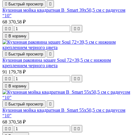

Быстрый просмотр

Кухонная мойка квадратная B_Smart 39x50,5 см с радиусом
“10”
68 370,58 ₽





В корзину

Быстрый просмотр

Кухонная раковина square Soul 72×39,5 см с нижним
креплением черного цвета
91 179,78 ₽





В корзину

Быстрый просмотр

Кухонная мойка квадратная B_Smart 55x50,5 см с радиусом
“10”
68 370,58 ₽



