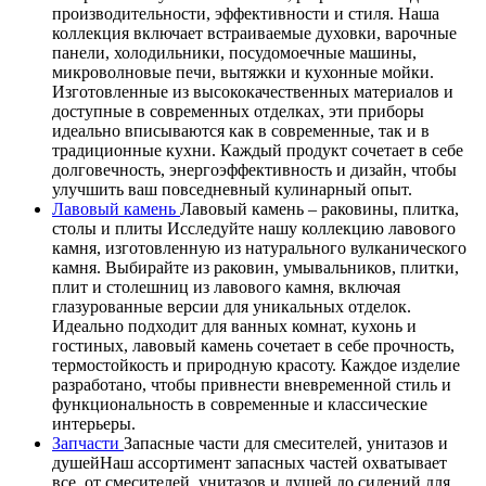
производительности, эффективности и стиля. Наша
коллекция включает встраиваемые духовки, варочные
панели, холодильники, посудомоечные машины,
микроволновые печи, вытяжки и кухонные мойки.
Изготовленные из высококачественных материалов и
доступные в современных отделках, эти приборы
идеально вписываются как в современные, так и в
традиционные кухни. Каждый продукт сочетает в себе
долговечность, энергоэффективность и дизайн, чтобы
улучшить ваш повседневный кулинарный опыт.
Лавовый камень
Лавовый камень – раковины, плитка,
столы и плиты Исследуйте нашу коллекцию лавового
камня, изготовленную из натурального вулканического
камня. Выбирайте из раковин, умывальников, плитки,
плит и столешниц из лавового камня, включая
глазурованные версии для уникальных отделок.
Идеально подходит для ванных комнат, кухонь и
гостиных, лавовый камень сочетает в себе прочность,
термостойкость и природную красоту. Каждое изделие
разработано, чтобы привнести вневременной стиль и
функциональность в современные и классические
интерьеры.
Запчасти
Запасные части для смесителей, унитазов и
душейНаш ассортимент запасных частей охватывает
все, от смесителей, унитазов и душей до сидений для