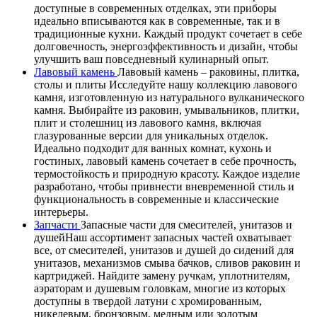
доступные в современных отделках, эти приборы
идеально вписываются как в современные, так и в
традиционные кухни. Каждый продукт сочетает в себе
долговечность, энергоэффективность и дизайн, чтобы
улучшить ваш повседневный кулинарный опыт.
Лавовый камень
Лавовый камень – раковины, плитка,
столы и плиты Исследуйте нашу коллекцию лавового
камня, изготовленную из натурального вулканического
камня. Выбирайте из раковин, умывальников, плитки,
плит и столешниц из лавового камня, включая
глазурованные версии для уникальных отделок.
Идеально подходит для ванных комнат, кухонь и
гостиных, лавовый камень сочетает в себе прочность,
термостойкость и природную красоту. Каждое изделие
разработано, чтобы привнести вневременной стиль и
функциональность в современные и классические
интерьеры.
Запчасти
Запасные части для смесителей, унитазов и
душейНаш ассортимент запасных частей охватывает
все, от смесителей, унитазов и душей до сидений для
унитазов, механизмов смыва бачков, сливов раковин и
картриджей. Найдите замену ручкам, уплотнителям,
аэраторам и душевым головкам, многие из которых
доступны в твердой латуни с хромированным,
никелевым, бронзовым, медным или золотым