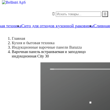


вая техника
Сито для отходов кухонной раковины
Сливная
Главная
Кухня и бытовая техника
Индукционные варочные панели Barazza
Варочная панель встраиваемая и заподлицо
индукционная City 30