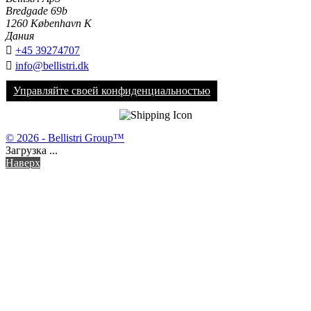
Bredgade 69b
1260 København K
Дания

+45 39274707

info@bellistri.dk
Управляйте своей конфиденциальностью
© 2026 - Bellistri Group™
Загрузка ...
Наверх