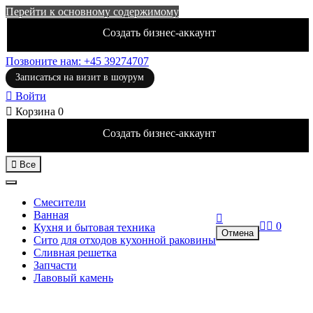
Перейти к основному содержимому
Создать бизнес-аккаунт
Позвоните нам: +45 39274707
Записаться на визит в шоурум

Войти

Корзина
0
Создать бизнес-аккаунт

Все
Смесители
Ванная



0
Кухня и бытовая техника
Отмена
Сито для отходов кухонной раковины
Сливная решетка
Запчасти
Лавовый камень