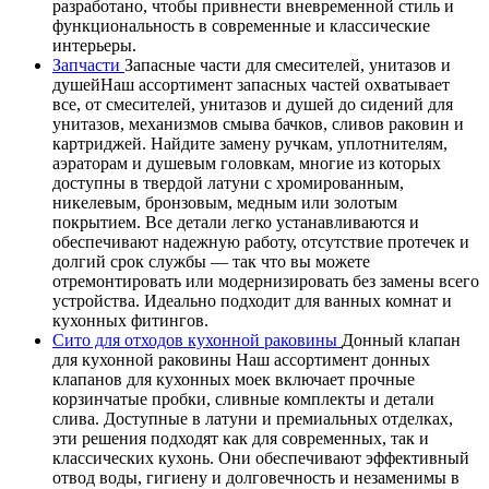
разработано, чтобы привнести вневременной стиль и
функциональность в современные и классические
интерьеры.
Запчасти
Запасные части для смесителей, унитазов и
душейНаш ассортимент запасных частей охватывает
все, от смесителей, унитазов и душей до сидений для
унитазов, механизмов смыва бачков, сливов раковин и
картриджей. Найдите замену ручкам, уплотнителям,
аэраторам и душевым головкам, многие из которых
доступны в твердой латуни с хромированным,
никелевым, бронзовым, медным или золотым
покрытием. Все детали легко устанавливаются и
обеспечивают надежную работу, отсутствие протечек и
долгий срок службы — так что вы можете
отремонтировать или модернизировать без замены всего
устройства. Идеально подходит для ванных комнат и
кухонных фитингов.
Сито для отходов кухонной раковины
Донный клапан
для кухонной раковины Наш ассортимент донных
клапанов для кухонных моек включает прочные
корзинчатые пробки, сливные комплекты и детали
слива. Доступные в латуни и премиальных отделках,
эти решения подходят как для современных, так и
классических кухонь. Они обеспечивают эффективный
отвод воды, гигиену и долговечность и незаменимы в