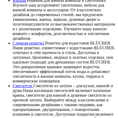
Ванная
Решения для ванной комнаты и сантехника
Изучите наш ассортимент сантехники, мебели для
ванной комнаты и аксессуаров. От классических
дизайнов до современных стилей, мы предлагаем
умывальники, ванны, зеркала, душевые двери и
полотенцесушители из высококачественных материалов
и с различными отделками. Улучшите вашу ванную
комнату с комфортом, долговечностью и элегантным
дизайном.
Сливная решетка
Решетки для водостоков BLÜCHER
Наши решетки, совместимые с водостоками BLÜCHER,
сочетают в себе прочность и стиль. Доступны в
латунных, бронзовых, медных и золотых отделках, они
идеально подходят для дренажных систем BLÜCHER.
Эти декоративные крышки защищают водосток,
обеспечивают эффективный поток воды и добавляют
элегантность в ванные комнаты, кухни, террасы и
коммерческие помещения.
Смесители
Смесители из латуни – для кухни, ванной и
душа Наша коллекция смесителей включает кухонные
краны, смесители для ванной и душевые смесители из
прочной латуни. Выбирайте между классическими и
современными дизайнами с такими опциями, как
однорычажные, двухрычажные, с поворотными
изливами и смесители. Доступные покрытия включают