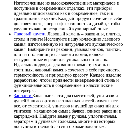
Изготовленные из высококачественных материалов и
доступные в современных отделках, эти приборы
идеально вписываются как в современные, так и в
традиционные кухни. Каждый продукт сочетает в себе
долговечность, энергоэффективность и дизайн, чтобы
улучшить ваш повседневный кулинарный опыт.
Лавовый камень
Лавовый камень – раковины, плитка,
столы и плиты Исследуйте нашу коллекцию лавового
камня, изготовленную из натурального вулканического
камня. Выбирайте из раковин, умывальников, плитки,
плит и столешниц из лавового камня, включая
глазурованные версии для уникальных отделок.
Идеально подходит для ванных комнат, кухонь и
гостиных, лавовый камень сочетает в себе прочность,
термостойкость и природную красоту. Каждое изделие
разработано, чтобы привнести вневременной стиль и
функциональность в современные и классические
интерьеры.
Запчасти
Запасные части для смесителей, унитазов и
душейНаш ассортимент запасных частей охватывает
все, от смесителей, унитазов и душей до сидений для
унитазов, механизмов смыва бачков, сливов раковин и
картриджей. Найдите замену ручкам, уплотнителям,
аэраторам и душевым головкам, многие из которых
доступны в твердой латуни с хромированным,