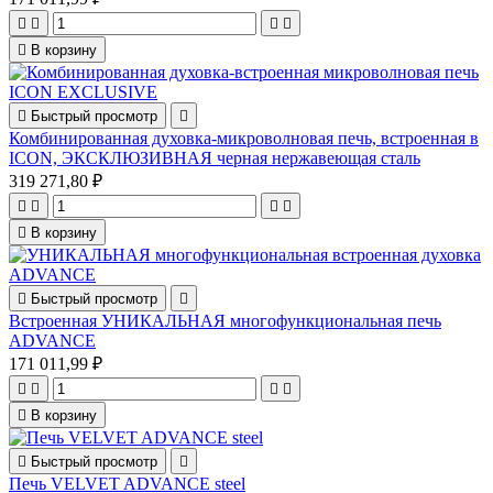





В корзину

Быстрый просмотр

Комбинированная духовка-микроволновая печь, встроенная в
ICON, ЭКСКЛЮЗИВНАЯ черная нержавеющая сталь
319 271,80 ₽





В корзину

Быстрый просмотр

Встроенная УНИКАЛЬНАЯ многофункциональная печь
ADVANCE
171 011,99 ₽





В корзину

Быстрый просмотр

Печь VELVET ADVANCE steel