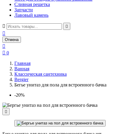
Сливная решетка
Запчасти
Лавовый камень



Отмена


0
Главная
Ванная
Классическая сантехника
Bergier
Бегье унитаз для пола для встроенного бачка
-20%

Бегье унитаз для пола для встроенного бачка шт.