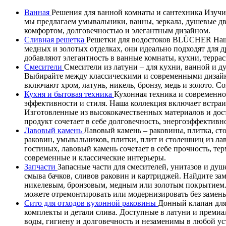
Ванная
Решения для ванной комнаты и сантехника Изучит
мы предлагаем умывальники, ванны, зеркала, душевые д
комфортом, долговечностью и элегантным дизайном.
Сливная решетка
Решетки для водостоков BLÜCHER Наши
медных и золотых отделках, они идеально подходят дл
добавляют элегантность в ванные комнаты, кухни, терра
Смесители
Смесители из латуни – для кухни, ванной и 
Выбирайте между классическими и современными дизайн
включают хром, латунь, никель, бронзу, медь и золото. 
Кухня и бытовая техника
Кухонная техника и современно
эффективности и стиля. Наша коллекция включает встра
Изготовленные из высококачественных материалов и дос
продукт сочетает в себе долговечность, энергоэффектив
Лавовый камень
Лавовый камень – раковины, плитка, ст
раковин, умывальников, плитки, плит и столешниц из ла
гостиных, лавовый камень сочетает в себе прочность, т
современные и классические интерьеры.
Запчасти
Запасные части для смесителей, унитазов и душ
смыва бачков, сливов раковин и картриджей. Найдите за
никелевым, бронзовым, медным или золотым покрытием. В
можете отремонтировать или модернизировать без замены
Сито для отходов кухонной раковины
Донный клапан для
комплекты и детали слива. Доступные в латуни и премиа
воды, гигиену и долговечность и незаменимы в любой у