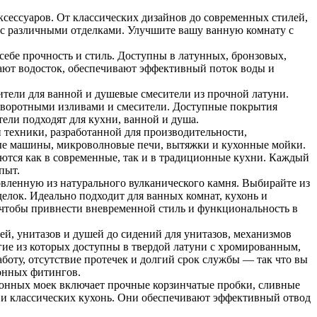
ксессуаров. От классических дизайнов до современных стилей,
 с различными отделками. Улучшите вашу ванную комнату с
бе прочность и стиль. Доступны в латунных, бронзовых,
ют водосток, обеспечивают эффективный поток воды и
ители для ванной и душевые смесители из прочной латуни.
оворотными изливами и смесители. Доступные покрытия
тели подходят для кухни, ванной и душа.
 техники, разработанной для производительности,
ные машины, микроволновые печи, вытяжки и кухонные мойки.
ются как в современные, так и в традиционные кухни. Каждый
пыт.
овленную из натурального вулканического камня. Выбирайте из
елок. Идеально подходит для ванных комнат, кухонь и
, чтобы привнести вневременной стиль и функциональность в
ей, унитазов и душей до сидений для унитазов, механизмов
гие из которых доступны в твердой латуни с хромированным,
оту, отсутствие протечек и долгий срок службы — так что вы
хонных фитингов.
онных моек включает прочные корзинчатые пробки, сливные
к и классических кухонь. Они обеспечивают эффективный отвод