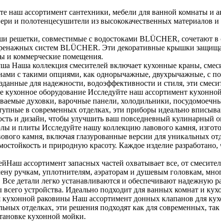
е наш ассортимент сантехники, мебели для ванной комнаты и а
вери и полотенцесушители из высококачественных материалов и
 решетки, совместимые с водостоками BLÜCHER, сочетают в се
я дренажных систем BLÜCHER. Эти декоративные крышки защища
сы и коммерческие помещения.
душа Наша коллекция смесителей включает кухонные краны, смес
ами с такими опциями, как однорычажные, двухрычажные, с п
Созданные для надежности, водоэффективности и стиля, эти смеси
е кухонное оборудование Исследуйте наш ассортимент кухонной
иваемые духовки, варочные панели, холодильники, посудомоеч
тупные в современных отделках, эти приборы идеально вписыва
ность и дизайн, чтобы улучшить ваш повседневный кулинарный о
олы и плиты Исследуйте нашу коллекцию лавового камня, изгот
вового камня, включая глазурованные версии для уникальных отд
ермостойкость и природную красоту. Каждое изделие разработано
ейНаш ассортимент запасных частей охватывает все, от смесител
мену ручкам, уплотнителям, аэраторам и душевым головкам, мно
се детали легко устанавливаются и обеспечивают надежную раб
 всего устройства. Идеально подходит для ванных комнат и ку
 кухонной раковины Наш ассортимент донных клапанов для кух
льных отделках, эти решения подходят как для современных, та
становке кухонной мойки.