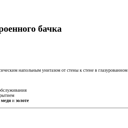
троенного бачка
сическим напольным унитазом от стены к стене в глазурованном
 обслуживания
крытием
, меди
и
золоте