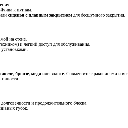
ения.
ойчива к пятнам.
 или
сиденья с плавным закрытием
для бесшумного закрытия.
мой на стене.
ехником) и легкий доступ для обслуживания.
и установками.
никеле
,
бронзе
,
меди
или
золоте
. Совместите с раковинами и в
тичности.
долговечности и продолжительного блеска.
азивных губок.