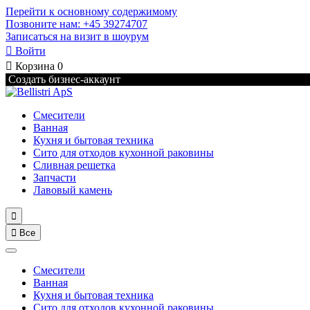
Перейти к основному содержимому
Позвоните нам: +45 39274707
Записаться на визит в шоурум

Войти

Корзина
0
Создать бизнес-аккаунт
Смесители
Ванная
Кухня и бытовая техника
Сито для отходов кухонной раковины
Сливная решетка
Запчасти
Лавовый камень


Все
Смесители
Ванная
Кухня и бытовая техника
Сито для отходов кухонной раковины