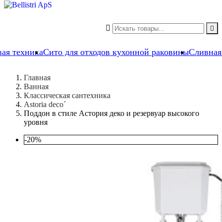


вая техника
Сито для отходов кухонной раковины
Сливная
Главная
Ванная
Классическая сантехника
Astoria deco´
Поддон в стиле Астория деко и резервуар высокого
уровня
-20%