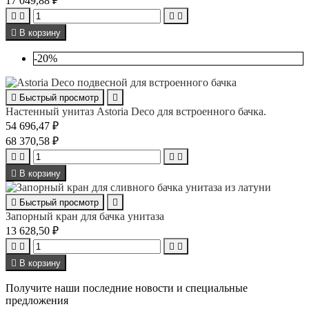
17 049,88 ₽





В корзину
-20%

Быстрый просмотр

Настенный унитаз Astoria Deco для встроенного бачка.
54 696,47 ₽
68 370,58 ₽





В корзину

Быстрый просмотр

Запорный кран для бачка унитаза
13 628,50 ₽





В корзину
Получите наши последние новости и специальные
предложения