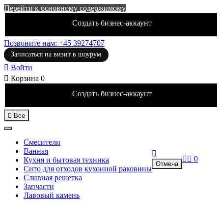
Перейти к основному содержимому
Создать бизнес-аккаунт
Позвоните нам: +45 39274707
Записаться на визит в шоурум

Войти

Корзина
0
Создать бизнес-аккаунт

Все
Смесители
Ванная



0
Кухня и бытовая техника
Отмена
Сито для отходов кухонной раковины
Сливная решетка
Запчасти
Лавовый камень