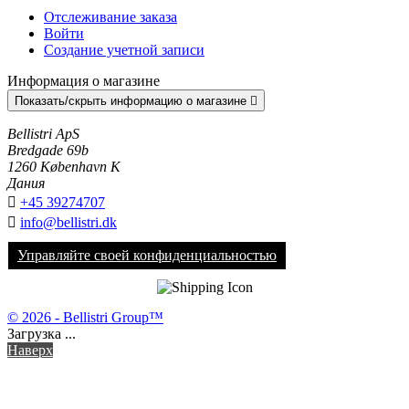
Отслеживание заказа
Войти
Создание учетной записи
Информация о магазине
Показать/скрыть информацию о магазине

Bellistri ApS
Bredgade 69b
1260 København K
Дания

+45 39274707

info@bellistri.dk
Управляйте своей конфиденциальностью
© 2026 - Bellistri Group™
Загрузка ...
Наверх