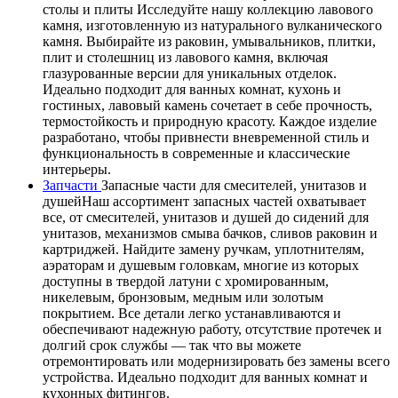
столы и плиты Исследуйте нашу коллекцию лавового
камня, изготовленную из натурального вулканического
камня. Выбирайте из раковин, умывальников, плитки,
плит и столешниц из лавового камня, включая
глазурованные версии для уникальных отделок.
Идеально подходит для ванных комнат, кухонь и
гостиных, лавовый камень сочетает в себе прочность,
термостойкость и природную красоту. Каждое изделие
разработано, чтобы привнести вневременной стиль и
функциональность в современные и классические
интерьеры.
Запчасти
Запасные части для смесителей, унитазов и
душейНаш ассортимент запасных частей охватывает
все, от смесителей, унитазов и душей до сидений для
унитазов, механизмов смыва бачков, сливов раковин и
картриджей. Найдите замену ручкам, уплотнителям,
аэраторам и душевым головкам, многие из которых
доступны в твердой латуни с хромированным,
никелевым, бронзовым, медным или золотым
покрытием. Все детали легко устанавливаются и
обеспечивают надежную работу, отсутствие протечек и
долгий срок службы — так что вы можете
отремонтировать или модернизировать без замены всего
устройства. Идеально подходит для ванных комнат и
кухонных фитингов.