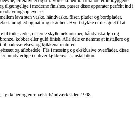
ne, effektivitet og stil. Vores kollektion inkluderer indbyggede
tilgængelige i moderne finishes, passer disse apparater perfekt ind i
e madlavningsoplevelse.
mellem lava sten vaske, håndvaske, fliser, plader og bordplader,
ebestandighed og naturlig skønhed. Hvert stykke er designet til at
re til toiletsæder, cisterne skyllemekanismer, håndvaskafløb og
onze, kobber eller guld finish. Alle dele er nemme at installere og
kt til badeværelses- og køkkenarmaturer.
øbssæt og afløbsdele. Fås i messing og eksklusive overflader, disse
 er uundværlige i enhver køkkenvask-installation.
ser, køkkener og europæisk håndværk siden 1998.