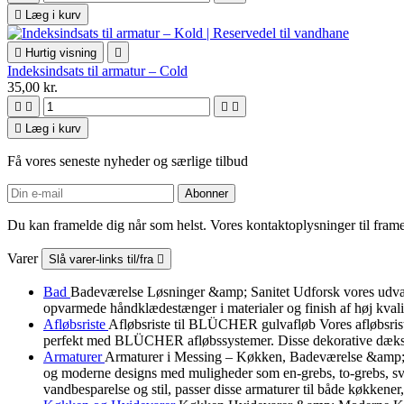

Læg i kurv

Hurtig visning

Indeksindsats til armatur – Cold
35,00 kr.





Læg i kurv
Få vores seneste nyheder og særlige tilbud
Du kan framelde dig når som helst. Vores kontaktoplysninger til framel
Varer
Slå varer-links til/fra

Bad
Badeværelse Løsninger &amp; Sanitet Udforsk vores udvalg a
opvarmede håndklædestænger i materialer og finish af høj kvali
Afløbsriste
Afløbsriste til BLÜCHER gulvafløb Vores afløbsris
perfekt med BLÜCHER afløbssystemer. Disse dekorative dæksler b
Armaturer
Armaturer i Messing – Køkken, Badeværelse &amp; B
og moderne designs med muligheder som en-grebs, to-grebs, svin
vandbesparelse og stil, passer disse armaturer til både køkkener