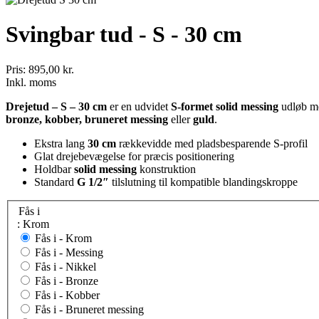
Svingbar tud - S - 30 cm
Pris:
895,00 kr.
Inkl. moms
Drejetud – S – 30 cm
er en udvidet
S-formet solid messing
udløb me
bronze, kobber, bruneret messing
eller
guld
.
Ekstra lang
30 cm
rækkevidde med pladsbesparende S-profil
Glat drejebevægelse for præcis positionering
Holdbar
solid messing
konstruktion
Standard
G 1/2″
tilslutning til kompatible blandingskroppe
Fås i
: Krom
Fås i -
Krom
Fås i -
Messing
Fås i -
Nikkel
Fås i -
Bronze
Fås i -
Kobber
Fås i -
Bruneret messing