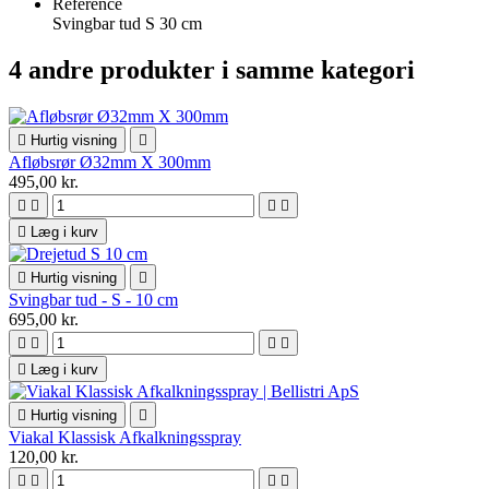
Reference
Svingbar tud S 30 cm
4 andre produkter i samme kategori

Hurtig visning

Afløbsrør Ø32mm X 300mm
495,00 kr.





Læg i kurv

Hurtig visning

Svingbar tud - S - 10 cm
695,00 kr.





Læg i kurv

Hurtig visning

Viakal Klassisk Afkalkningsspray
120,00 kr.



