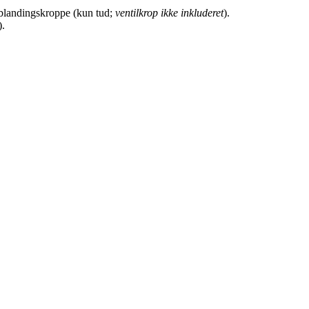
le blandingskroppe (kun tud;
ventilkrop ikke inkluderet
).
).