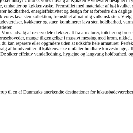
nudstyr Udforsk vores udvalg af Køkken Hvidevarer designet til ydeev
emhætter og køkkenvaske. Fremstillet med materialer af høj kvalitet og 
er holdbarhed, energieffektivitet og design for at forbedre din daglig
ores lava sten kollektion, fremstillet af naturlig vulkansk sten. Vælg 
l badeværelser, køkkener og stuer, kombinerer lava sten holdbarhed, varm
eriører.
Vores udvalg af reservedele dækker alt fra armaturer, toiletter og bruse
brusehoveder, mange tilgængelige i massivt messing med krom, nikkel, br
 du kan reparere eller opgradere uden at udskifte hele armaturet. Perfe
lg af bundventiler til køkkenvaske omfatter holdbare kurvestrenge, afl
 De sikrer effektiv vandafledning, hygiejne og langvarig holdbarhed, og
lerup til en af Danmarks anerkendte destinationer for luksus­badeværel