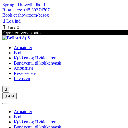
Spring til hovedindhold
Ring til os: +45 39274707
Book et showroom-besøg

Log ind

Kurv
0
Opret erhvervskonto
Armaturer
Bad
Køkken og Hvidevarer
Bundventil til køkkenvask
Afløbsriste
Reservedele
Lavasten


Alle
Armaturer
Bad
Køkken og Hvidevarer
Bundventil til køkkenvask