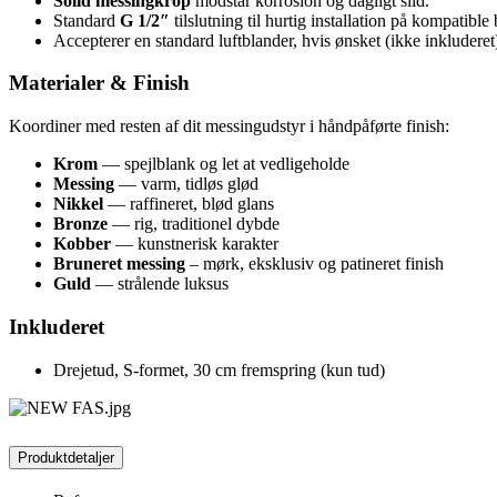
Solid messingkrop
modstår korrosion og dagligt slid.
Standard
G 1/2″
tilslutning til hurtig installation på kompatib
Accepterer en standard luftblander, hvis ønsket (ikke inkluderet
Materialer & Finish
Koordiner med resten af dit messingudstyr i håndpåførte finish:
Krom
— spejlblank og let at vedligeholde
Messing
— varm, tidløs glød
Nikkel
— raffineret, blød glans
Bronze
— rig, traditionel dybde
Kobber
— kunstnerisk karakter
Bruneret messing
– mørk, eksklusiv og patineret finish
Guld
— strålende luksus
Inkluderet
Drejetud, S-formet, 30 cm fremspring (kun tud)
Produktdetaljer