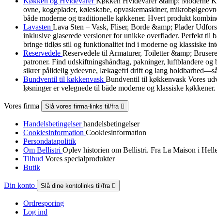
Køkken og Hvidevarer
Køkken Hvidevarer &amp; Moderne Køkke
ovne, kogeplader, køleskabe, opvaskemaskiner, mikrobølgeovne, 
både moderne og traditionelle køkkener. Hvert produkt kombiner
Lavasten
Lava Sten – Vask, Fliser, Borde &amp; Plader Udforsk v
inklusive glaserede versioner for unikke overflader. Perfekt ti
bringe tidløs stil og funktionalitet ind i moderne og klassiske int
Reservedele
Reservedele til Armaturer, Toiletter &amp; Brusere 
patroner. Find udskiftningshåndtag, pakninger, luftblandere og 
sikrer pålidelig ydeevne, lækagefri drift og lang holdbarhed—så
Bundventil til køkkenvask
Bundventil til køkkenvask Vores udva
løsninger er velegnede til både moderne og klassiske køkkener.
Vores firma
Slå vores firma-links til/fra

Handelsbetingelser
handelsbetingelser
Cookiesinformation
Cookiesinformation
Persondatapolitik
Om Bellistri
Oplev historien om Bellistri. Fra La Maison i Hel
Tilbud
Vores specialprodukter
Butik
Din konto
Slå dine kontolinks til/fra

Ordresporing
Log ind