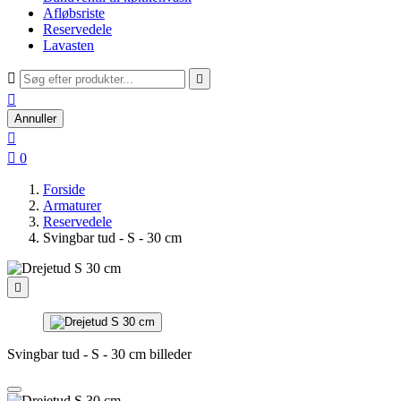
Afløbsriste
Reservedele
Lavasten



Annuller


0
Forside
Armaturer
Reservedele
Svingbar tud - S - 30 cm

Svingbar tud - S - 30 cm billeder