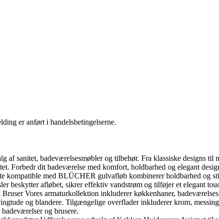
ding er anført i handelsbetingelserne.
f sanitet, badeværelsesmøbler og tilbehør. Fra klassiske designs til m
tet. Forbedr dit badeværelse med komfort, holdbarhed og elegant desig
te kompatible med BLÜCHER gulvafløb kombinerer holdbarhed og stil. 
eskytter afløbet, sikrer effektiv vandstrøm og tilføjer et elegant touc
ruser Vores armaturkollektion inkluderer køkkenhaner, badeværelsesb
gtude og blandere. Tilgængelige overflader inkluderer krom, messing, 
, badeværelser og brusere.