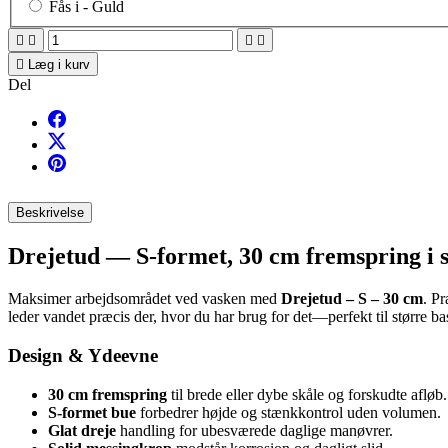
Fås i -
Guld





Læg i kurv
Del
Beskrivelse
Drejetud — S-formet, 30 cm fremspring i s
Maksimer arbejdsområdet ved vasken med
Drejetud – S – 30 cm
. P
leder vandet præcis der, hvor du har brug for det—perfekt til større b
Design & Ydeevne
30 cm fremspring
til brede eller dybe skåle og forskudte afløb.
S-formet bue
forbedrer højde og stænkkontrol uden volumen.
Glat dreje
handling for ubesværede daglige manøvrer.