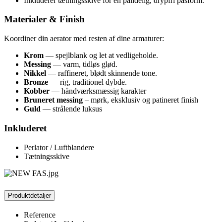
Inkluderer tætningsskive for en pålidelig, drypfri pasform.
Materialer & Finish
Koordiner din aerator med resten af dine armaturer:
Krom
— spejlblank og let at vedligeholde.
Messing
— varm, tidløs glød.
Nikkel
— raffineret, blødt skinnende tone.
Bronze
— rig, traditionel dybde.
Kobber
— håndværksmæssig karakter
Bruneret messing
– mørk, eksklusiv og patineret finish
Guld
— strålende luksus
Inkluderet
Perlator / Luftblandere
Tætningsskive
Produktdetaljer
Reference