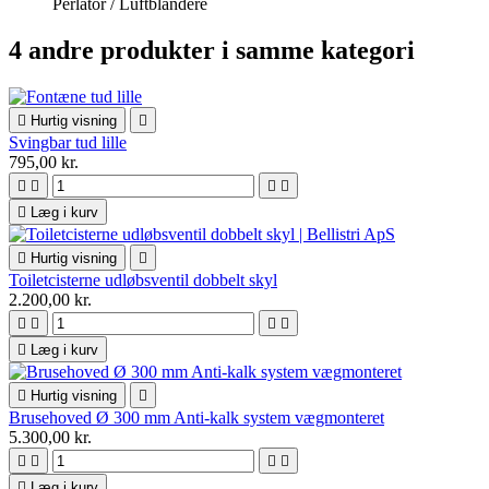
Perlator / Luftblandere
4 andre produkter i samme kategori

Hurtig visning

Svingbar tud lille
795,00 kr.





Læg i kurv

Hurtig visning

Toiletcisterne udløbsventil dobbelt skyl
2.200,00 kr.





Læg i kurv

Hurtig visning

Brusehoved Ø 300 mm Anti-kalk system vægmonteret
5.300,00 kr.





Læg i kurv