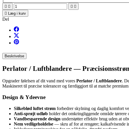





Læg i kurv
Del
Beskrivelse
Perlator / Luftblandere — Præcisionsstrøm
Opgrader følelsen af dit vand med vores
Perlator / Luftblandere
. D
Maskineret til præcise tolerancer og færdiggjort til at matche premiu
Design & Ydeevne
Silkeblød luftet strøm
forbedrer skylning og daglig komfort v
Anti-sprøjt udløb
holder det omkringliggende område tørrere o
Vandbesparende design
understøtter effektiv brug uden at ofr
Nem vedligeholdelse
— skru af for at rengøre; kalkafvisende i