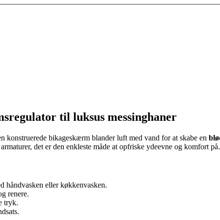
sregulator til luksus messinghaner
en konstruerede bikageskærm blander luft med vand for at skabe en
blø
m armaturer, det er den enkleste måde at opfriske ydeevne og komfort på.
ed håndvasken eller køkkenvasken.
g renere.
e tryk.
ndsats.