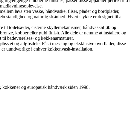
tilgængelige i moderne finishes, passer disse apparater perfekt ind i
e madlavningsoplevelse.
mellem lava sten vaske, håndvaske, fliser, plader og bordplader,
ebestandighed og naturlig skønhed. Hvert stykke er designet til at
re til toiletsæder, cisterne skyllemekanismer, håndvaskafløb og
onze, kobber eller guld finish. Alle dele er nemme at installere og
kt til badeværelses- og køkkenarmaturer.
øbssæt og afløbsdele. Fås i messing og eksklusive overflader, disse
 er uundværlige i enhver køkkenvask-installation.
ser, køkkener og europæisk håndværk siden 1998.