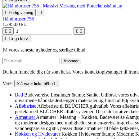

Hurtig visning

Håndbruser 755
1.295,00 kr.





Læg i kurv
Få vores seneste nyheder og særlige tilbud
Du kan framelde dig når som helst. Vores kontaktoplysninger til framel
Varer
Slå varer-links til/fra

Bad
Badeværelse Løsninger &amp; Sanitet Udforsk vores udvalg a
opvarmede håndklædestænger i materialer og finish af høj kvali
Afløbsriste
Afløbsriste til BLÜCHER gulvafløb Vores afløbsris
perfekt med BLÜCHER afløbssystemer. Disse dekorative dæksler b
Armaturer
Armaturer i Messing – Køkken, Badeværelse &amp; B
og moderne designs med muligheder som en-grebs, to-grebs, svin
vandbesparelse og stil, passer disse armaturer til både køkkener
Køkken og Hvidevarer
Køkken Hvidevarer &amp; Moderne Køkke