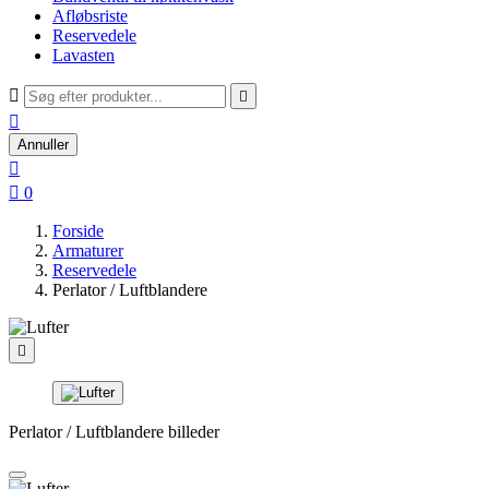
Afløbsriste
Reservedele
Lavasten



Annuller


0
Forside
Armaturer
Reservedele
Perlator / Luftblandere

Perlator / Luftblandere billeder