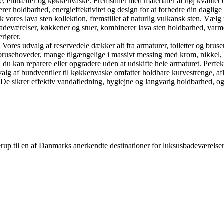
emhætter og køkkenvaske. Fremstillet med materialer af høj kvalitet og 
er holdbarhed, energieffektivitet og design for at forbedre din daglig
ores lava sten kollektion, fremstillet af naturlig vulkansk sten. Vælg 
l badeværelser, køkkener og stuer, kombinerer lava sten holdbarhed, varm
eriører.
Vores udvalg af reservedele dækker alt fra armaturer, toiletter og bruse
brusehoveder, mange tilgængelige i massivt messing med krom, nikkel, br
 du kan reparere eller opgradere uden at udskifte hele armaturet. Perfe
lg af bundventiler til køkkenvaske omfatter holdbare kurvestrenge, afl
 De sikrer effektiv vandafledning, hygiejne og langvarig holdbarhed, og
lerup til en af Danmarks anerkendte destinationer for luksus­badeværel