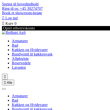
Spring til hovedindhold
Ring til os: +45 39274707
Book et showroom-besøg

Log ind

Kurv
0
Opret erhvervskonto
Armaturer
Bad
Køkken og Hvidevarer
Bundventil til køkkenvask
Afløbsriste
Reservedele
Lavasten


Alle
Armaturer
Bad
Køkken og Hvidevarer
Bundventil til køkkenvask