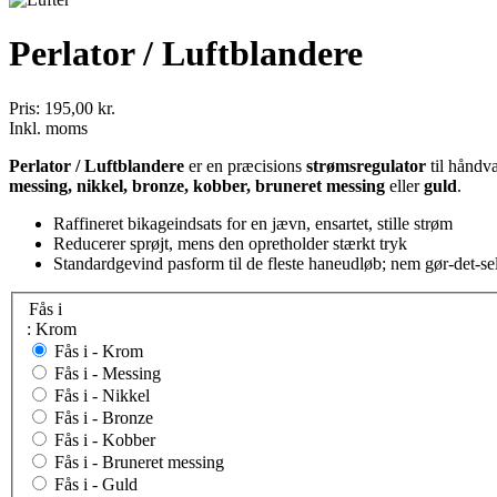
Perlator / Luftblandere
Pris:
195,00 kr.
Inkl. moms
Perlator / Luftblandere
er en præcisions
strømsregulator
til håndva
messing, nikkel, bronze, kobber, bruneret messing
eller
guld
.
Raffineret bikageindsats for en jævn, ensartet, stille strøm
Reducerer sprøjt, mens den opretholder stærkt tryk
Standardgevind pasform til de fleste haneudløb; nem gør-det-se
Fås i
: Krom
Fås i -
Krom
Fås i -
Messing
Fås i -
Nikkel
Fås i -
Bronze
Fås i -
Kobber
Fås i -
Bruneret messing
Fås i -
Guld