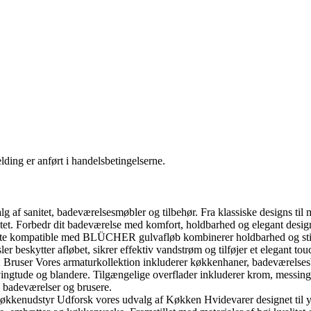
ding er anført i handelsbetingelserne.
f sanitet, badeværelsesmøbler og tilbehør. Fra klassiske designs til m
tet. Forbedr dit badeværelse med komfort, holdbarhed og elegant desig
te kompatible med BLÜCHER gulvafløb kombinerer holdbarhed og stil. 
eskytter afløbet, sikrer effektiv vandstrøm og tilføjer et elegant touc
ruser Vores armaturkollektion inkluderer køkkenhaner, badeværelsesb
gtude og blandere. Tilgængelige overflader inkluderer krom, messing, 
, badeværelser og brusere.
nudstyr Udforsk vores udvalg af Køkken Hvidevarer designet til ydeev