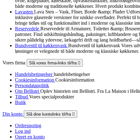
ovne, kogeplader, køleskabe, opvaskemaskiner, mikrobølgeovne, 
både moderne og traditionelle køkkener. Hvert produkt kombiner
Lavasten
Lava Sten – Vask, Fliser, Borde &amp; Plader Udforsk v
inklusive glaserede versioner for unikke overflader. Perfekt ti
bringe tidløs stil og funktionalitet ind i moderne og klassiske int
Reservedele
Reservedele til Armaturer, Toiletter &amp; Brusere 
patroner. Find udskiftningshåndtag, pakninger, luftblandere og 
sikrer pålidelig ydeevne, lækagefri drift og lang holdbarhed—så
Bundventil til køkkenvask
Bundventil til køkkenvask Vores udva
løsninger er velegnede til både moderne og klassiske køkkener.
Vores firma
Slå vores firma-links til/fra

Handelsbetingelser
handelsbetingelser
Cookiesinformation
Cookiesinformation
Persondatapolitik
Om Bellistri
Oplev historien om Bellistri. Fra La Maison i Hel
Tilbud
Vores specialprodukter
Butik
Din konto
Slå dine kontolinks til/fra

Ordresporing
Log ind
Opret en konto