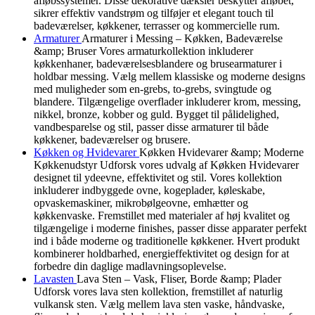
afløbssystemer. Disse dekorative dæksler beskytter afløbet,
sikrer effektiv vandstrøm og tilføjer et elegant touch til
badeværelser, køkkener, terrasser og kommercielle rum.
Armaturer
Armaturer i Messing – Køkken, Badeværelse
&amp; Bruser Vores armaturkollektion inkluderer
køkkenhaner, badeværelsesblandere og brusearmaturer i
holdbar messing. Vælg mellem klassiske og moderne designs
med muligheder som en-grebs, to-grebs, svingtude og
blandere. Tilgængelige overflader inkluderer krom, messing,
nikkel, bronze, kobber og guld. Bygget til pålidelighed,
vandbesparelse og stil, passer disse armaturer til både
køkkener, badeværelser og brusere.
Køkken og Hvidevarer
Køkken Hvidevarer &amp; Moderne
Køkkenudstyr Udforsk vores udvalg af Køkken Hvidevarer
designet til ydeevne, effektivitet og stil. Vores kollektion
inkluderer indbyggede ovne, kogeplader, køleskabe,
opvaskemaskiner, mikrobølgeovne, emhætter og
køkkenvaske. Fremstillet med materialer af høj kvalitet og
tilgængelige i moderne finishes, passer disse apparater perfekt
ind i både moderne og traditionelle køkkener. Hvert produkt
kombinerer holdbarhed, energieffektivitet og design for at
forbedre din daglige madlavningsoplevelse.
Lavasten
Lava Sten – Vask, Fliser, Borde &amp; Plader
Udforsk vores lava sten kollektion, fremstillet af naturlig
vulkansk sten. Vælg mellem lava sten vaske, håndvaske,