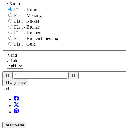
: Krom
Fås i -
Krom
Fås i -
Messing
Fås i -
Nikkel
Fås i -
Bronze
Fås i -
Kobber
Fås i -
Bruneret messing
Fås i -
Guld
Vand
: Kold





Læg i kurv
Del
Beskrivelse