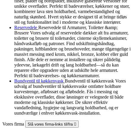
fliser, plader og bordplader, inklusive glaserede versioner for
unikke overflader. Perfekt til badeværelser, køkkener og stuer,
kombinerer lava sten holdbarhed, varmebestandighed og
naturlig skønhed. Hvert stykke er designet til at bringe tidløs
stil og funktionalitet ind i moderne og klassiske interiører.
Reservedele
Reservedele til Armaturer, Toiletter &amp;
Brusere Vores udvalg af reservedele dækker alt fra armaturer,
toiletter og brusere til toiletsæder, cisterne skyllemekanismer,
håndvaskafløb og patroner. Find udskiftningshåndtag,
pakninger, luftblandere og brusehoveder, mange tilgængelige i
massivt messing med krom, nikkel, bronze, kobber eller guld
finish. Alle dele er nemme at installere og sikrer pålidelig
ydeevne, lækagefri drift og lang holdbarhed—så du kan
reparere eller opgradere uden at udskifte hele armaturet.
Perfekt til badeværelses- og køkkenarmaturer.
Bundventil til køkkenvask
Bundventil til køkkenvask Vores
udvalg af bundventiler til køkkenvaske omfatter holdbare
kurvestrenge, afløbssæt og afløbsdele. Fås i messing og
eksklusive overflader, disse løsninger er velegnede til både
moderne og klassiske køkkener. De sikrer effektiv
vandafledning, hygiejne og langvarig holdbarhed, og er
uundværlige i enhver køkkenvask-installation.
Vores firma
Slå vores firma-links til/fra
