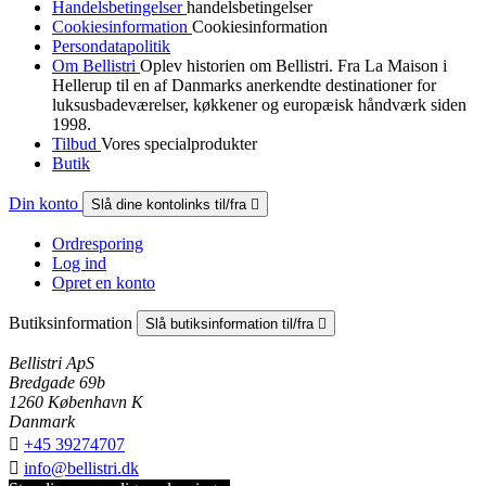
Handelsbetingelser
handelsbetingelser
Cookiesinformation
Cookiesinformation
Persondatapolitik
Om Bellistri
Oplev historien om Bellistri. Fra La Maison i
Hellerup til en af Danmarks anerkendte destinationer for
luksus­badeværelser, køkkener og europæisk håndværk siden
1998.
Tilbud
Vores specialprodukter
Butik
Din konto
Slå dine kontolinks til/fra

Ordresporing
Log ind
Opret en konto
Butiksinformation
Slå butiksinformation til/fra

Bellistri ApS
Bredgade 69b
1260 København K
Danmark

+45 39274707

info@bellistri.dk