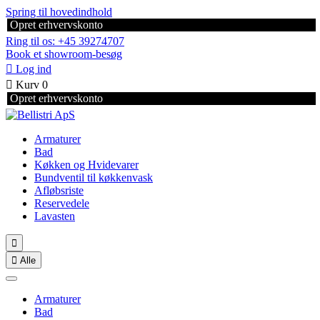
Spring til hovedindhold
Opret erhvervskonto
Ring til os: +45 39274707
Book et showroom-besøg

Log ind

Kurv
0
Opret erhvervskonto
Armaturer
Bad
Køkken og Hvidevarer
Bundventil til køkkenvask
Afløbsriste
Reservedele
Lavasten


Alle
Armaturer
Bad