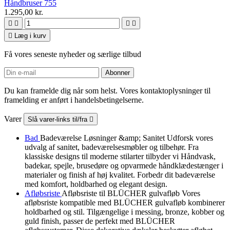
Håndbruser 755
1.295,00 kr.





Læg i kurv
Få vores seneste nyheder og særlige tilbud
Du kan framelde dig når som helst. Vores kontaktoplysninger til
framelding er anført i handelsbetingelserne.
Varer
Slå varer-links til/fra

Bad
Badeværelse Løsninger &amp; Sanitet Udforsk vores
udvalg af sanitet, badeværelsesmøbler og tilbehør. Fra
klassiske designs til moderne stilarter tilbyder vi Håndvask,
badekar, spejle, brusedøre og opvarmede håndklædestænger i
materialer og finish af høj kvalitet. Forbedr dit badeværelse
med komfort, holdbarhed og elegant design.
Afløbsriste
Afløbsriste til BLÜCHER gulvafløb Vores
afløbsriste kompatible med BLÜCHER gulvafløb kombinerer
holdbarhed og stil. Tilgængelige i messing, bronze, kobber og
guld finish, passer de perfekt med BLÜCHER