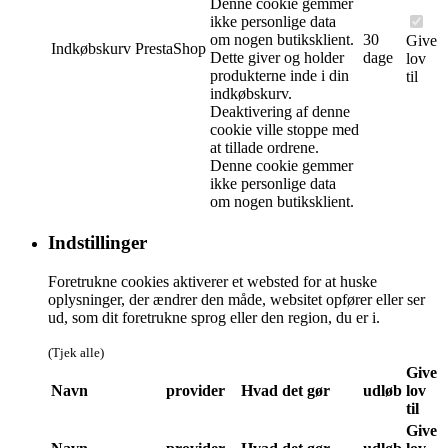
Denne cookie gemmer
ikke personlige data
om nogen butiksklient.
30
Give
Indkøbskurv
PrestaShop
Dette giver og holder
dage
lov
produkterne inde i din
til
indkøbskurv.
Deaktivering af denne
cookie ville stoppe med
at tillade ordrene.
Denne cookie gemmer
ikke personlige data
om nogen butiksklient.
Indstillinger
Foretrukne cookies aktiverer et websted for at huske
oplysninger, der ændrer den måde, websitet opfører eller ser
ud, som dit foretrukne sprog eller den region, du er i.
(Tjek alle)
Give
Navn
provider
Hvad det gør
udløb
lov
til
Give