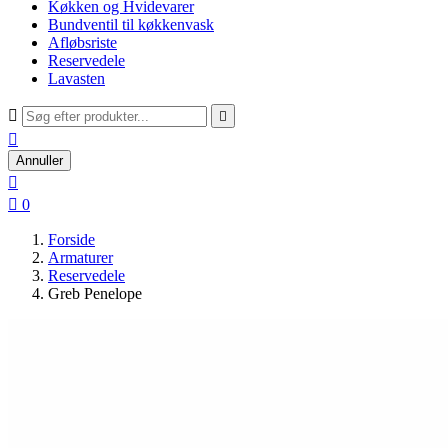
Køkken og Hvidevarer
Bundventil til køkkenvask
Afløbsriste
Reservedele
Lavasten



Annuller


0
Forside
Armaturer
Reservedele
Greb Penelope