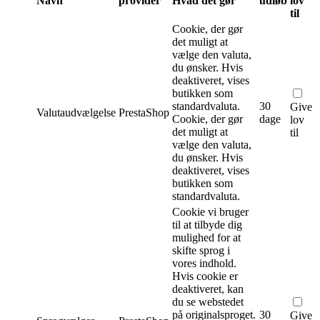
Navn
provider
Hvad det gør
udløb
lov
til
Cookie, der gør
det muligt at
vælge den valuta,
du ønsker. Hvis
deaktiveret, vises
butikken som
standardvaluta.
30
Give
Valutaudvælgelse
PrestaShop
Cookie, der gør
dage
lov
det muligt at
til
vælge den valuta,
du ønsker. Hvis
deaktiveret, vises
butikken som
standardvaluta.
Cookie vi bruger
til at tilbyde dig
mulighed for at
skifte sprog i
vores indhold.
Hvis cookie er
deaktiveret, kan
du se webstedet
på originalsproget.
30
Give