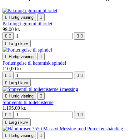

Hurtig visning

Pakning i gummi til toilet
99,00 kr.





Læg i kurv

Hurtig visning

Forlængelse til keramisk spindel
110,00 kr.





Læg i kurv

Hurtig visning

Stopventil til toiletcisterne
1.195,00 kr.





Læg i kurv

Hurtig visning
