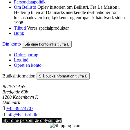
Persondatapolitik
Om Bellistri
Oplev historien om Bellistri. Fra La Maison i
Hellerup til en af Danmarks anerkendte destinationer for
luksus­badeværelser, køkkener og europæisk håndværk siden
1998.
Tilbud
Vores specialprodukter
Butik
Din konto
Slå dine kontolinks til/fra

Ordresporing
Log ind
Opret en konto
Butiksinformation
Slå butiksinformation til/fra

Bellistri ApS
Bredgade 69b
1260 København K
Danmark

+45 39274707

info@bellistri.dk
Styr dine personlige oplysninger