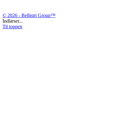
© 2026 - Bellistri Group™
Indlæser...
Til toppen