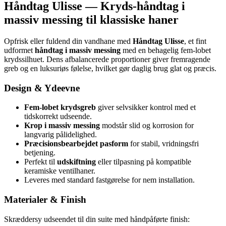
Håndtag Ulisse — Kryds-håndtag i
massiv messing til klassiske haner
Opfrisk eller fuldend din vandhane med
Håndtag Ulisse
, et fint
udformet
håndtag i massiv messing
med en behagelig fem-lobet
krydssilhuet. Dens afbalancerede proportioner giver fremragende
greb og en luksuriøs følelse, hvilket gør daglig brug glat og præcis.
Design & Ydeevne
Fem-lobet krydsgreb
giver selvsikker kontrol med et
tidskorrekt udseende.
Krop i massiv messing
modstår slid og korrosion for
langvarig pålidelighed.
Præcisionsbearbejdet pasform
for stabil, vridningsfri
betjening.
Perfekt til
udskiftning
eller tilpasning på kompatible
keramiske ventilhaner.
Leveres med standard fastgørelse for nem installation.
Materialer & Finish
Skræddersy udseendet til din suite med håndpåførte finish: