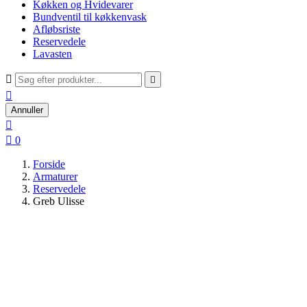
Køkken og Hvidevarer
Bundventil til køkkenvask
Afløbsriste
Reservedele
Lavasten



Annuller


0
Forside
Armaturer
Reservedele
Greb Ulisse