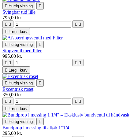

Hurtig visning

Svingbar tud lille
795,00 kr.





Læg i kurv

Hurtig visning

Stopventil med filter
995,00 kr.





Læg i kurv

Hurtig visning

Excentrisk roset
350,00 kr.





Læg i kurv

Hurtig visning

Bundprop i messing til afløb 1"1/4
295,00 kr.