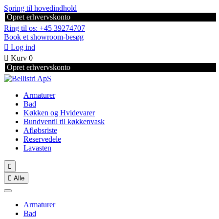
Spring til hovedindhold
Opret erhvervskonto
Ring til os: +45 39274707
Book et showroom-besøg

Log ind

Kurv
0
Opret erhvervskonto
Armaturer
Bad
Køkken og Hvidevarer
Bundventil til køkkenvask
Afløbsriste
Reservedele
Lavasten


Alle
Armaturer
Bad