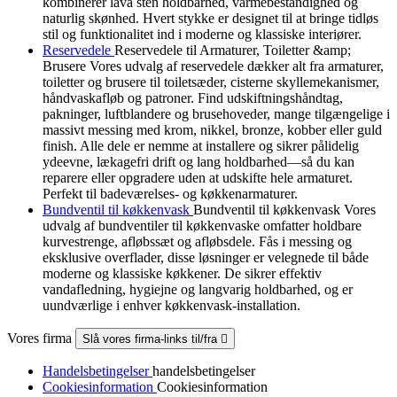
kombinerer lava sten holdbarhed, varmebestandighed og
naturlig skønhed. Hvert stykke er designet til at bringe tidløs
stil og funktionalitet ind i moderne og klassiske interiører.
Reservedele
Reservedele til Armaturer, Toiletter &amp;
Brusere Vores udvalg af reservedele dækker alt fra armaturer,
toiletter og brusere til toiletsæder, cisterne skyllemekanismer,
håndvaskafløb og patroner. Find udskiftningshåndtag,
pakninger, luftblandere og brusehoveder, mange tilgængelige i
massivt messing med krom, nikkel, bronze, kobber eller guld
finish. Alle dele er nemme at installere og sikrer pålidelig
ydeevne, lækagefri drift og lang holdbarhed—så du kan
reparere eller opgradere uden at udskifte hele armaturet.
Perfekt til badeværelses- og køkkenarmaturer.
Bundventil til køkkenvask
Bundventil til køkkenvask Vores
udvalg af bundventiler til køkkenvaske omfatter holdbare
kurvestrenge, afløbssæt og afløbsdele. Fås i messing og
eksklusive overflader, disse løsninger er velegnede til både
moderne og klassiske køkkener. De sikrer effektiv
vandafledning, hygiejne og langvarig holdbarhed, og er
uundværlige i enhver køkkenvask-installation.
Vores firma
Slå vores firma-links til/fra

Handelsbetingelser
handelsbetingelser
Cookiesinformation
Cookiesinformation