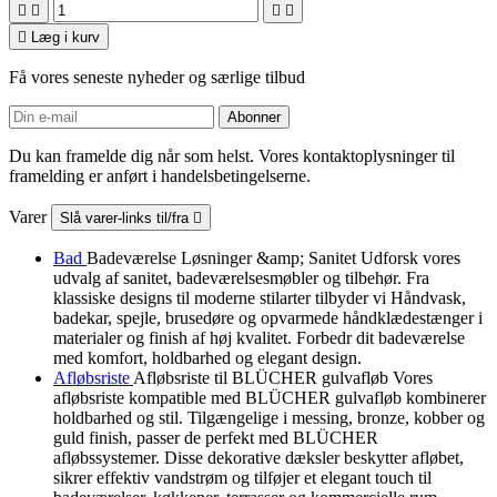





Læg i kurv
Få vores seneste nyheder og særlige tilbud
Du kan framelde dig når som helst. Vores kontaktoplysninger til
framelding er anført i handelsbetingelserne.
Varer
Slå varer-links til/fra

Bad
Badeværelse Løsninger &amp; Sanitet Udforsk vores
udvalg af sanitet, badeværelsesmøbler og tilbehør. Fra
klassiske designs til moderne stilarter tilbyder vi Håndvask,
badekar, spejle, brusedøre og opvarmede håndklædestænger i
materialer og finish af høj kvalitet. Forbedr dit badeværelse
med komfort, holdbarhed og elegant design.
Afløbsriste
Afløbsriste til BLÜCHER gulvafløb Vores
afløbsriste kompatible med BLÜCHER gulvafløb kombinerer
holdbarhed og stil. Tilgængelige i messing, bronze, kobber og
guld finish, passer de perfekt med BLÜCHER
afløbssystemer. Disse dekorative dæksler beskytter afløbet,
sikrer effektiv vandstrøm og tilføjer et elegant touch til