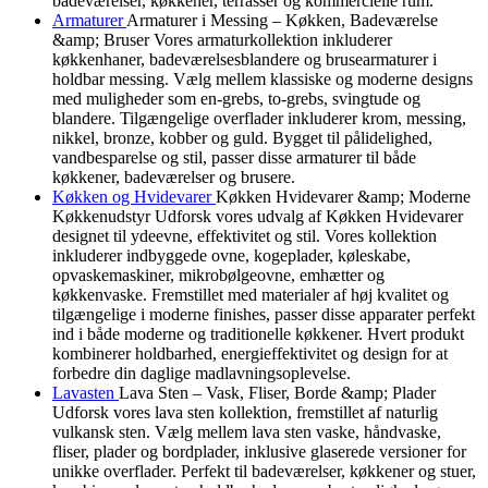
badeværelser, køkkener, terrasser og kommercielle rum.
Armaturer
Armaturer i Messing – Køkken, Badeværelse
&amp; Bruser Vores armaturkollektion inkluderer
køkkenhaner, badeværelsesblandere og brusearmaturer i
holdbar messing. Vælg mellem klassiske og moderne designs
med muligheder som en-grebs, to-grebs, svingtude og
blandere. Tilgængelige overflader inkluderer krom, messing,
nikkel, bronze, kobber og guld. Bygget til pålidelighed,
vandbesparelse og stil, passer disse armaturer til både
køkkener, badeværelser og brusere.
Køkken og Hvidevarer
Køkken Hvidevarer &amp; Moderne
Køkkenudstyr Udforsk vores udvalg af Køkken Hvidevarer
designet til ydeevne, effektivitet og stil. Vores kollektion
inkluderer indbyggede ovne, kogeplader, køleskabe,
opvaskemaskiner, mikrobølgeovne, emhætter og
køkkenvaske. Fremstillet med materialer af høj kvalitet og
tilgængelige i moderne finishes, passer disse apparater perfekt
ind i både moderne og traditionelle køkkener. Hvert produkt
kombinerer holdbarhed, energieffektivitet og design for at
forbedre din daglige madlavningsoplevelse.
Lavasten
Lava Sten – Vask, Fliser, Borde &amp; Plader
Udforsk vores lava sten kollektion, fremstillet af naturlig
vulkansk sten. Vælg mellem lava sten vaske, håndvaske,
fliser, plader og bordplader, inklusive glaserede versioner for
unikke overflader. Perfekt til badeværelser, køkkener og stuer,