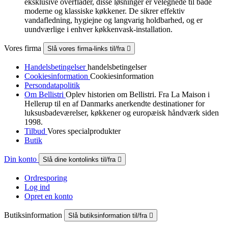
eksklusive overflader, disse løsninger er velegnede til både
moderne og klassiske køkkener. De sikrer effektiv
vandafledning, hygiejne og langvarig holdbarhed, og er
uundværlige i enhver køkkenvask-installation.
Vores firma
Slå vores firma-links til/fra

Handelsbetingelser
handelsbetingelser
Cookiesinformation
Cookiesinformation
Persondatapolitik
Om Bellistri
Oplev historien om Bellistri. Fra La Maison i
Hellerup til en af Danmarks anerkendte destinationer for
luksus­badeværelser, køkkener og europæisk håndværk siden
1998.
Tilbud
Vores specialprodukter
Butik
Din konto
Slå dine kontolinks til/fra

Ordresporing
Log ind
Opret en konto
Butiksinformation
Slå butiksinformation til/fra
