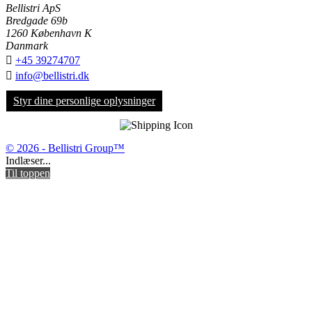
Bellistri ApS
Bredgade 69b
1260 København K
Danmark

+45 39274707

info@bellistri.dk
Styr dine personlige oplysninger
© 2026 - Bellistri Group™
Indlæser...
Til toppen