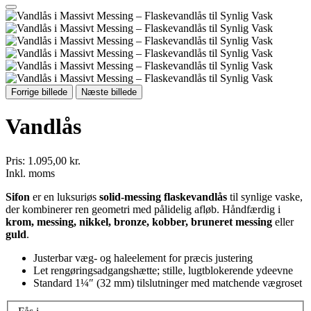
Forrige billede
Næste billede
Vandlås
Pris:
1.095,00 kr.
Inkl. moms
Sifon
er en luksuriøs
solid-messing flaskevandlås
til synlige vaske,
der kombinerer ren geometri med pålidelig afløb. Håndfærdig i
krom, messing, nikkel, bronze, kobber, bruneret messing
eller
guld
.
Justerbar væg- og haleelement for præcis justering
Let rengøringsadgangshætte; stille, lugtblokerende ydeevne
Standard 1¼″ (32 mm) tilslutninger med matchende vægroset