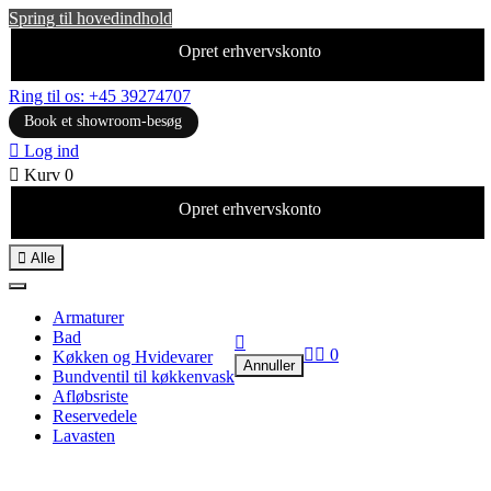
Spring til hovedindhold
Opret erhvervskonto
Ring til os: +45 39274707
Book et showroom-besøg

Log ind

Kurv
0
Opret erhvervskonto

Alle
Armaturer
Bad



0
Køkken og Hvidevarer
Annuller
Bundventil til køkkenvask
Afløbsriste
Reservedele
Lavasten