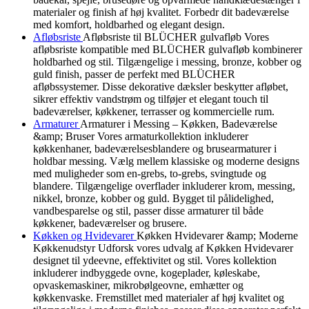
materialer og finish af høj kvalitet. Forbedr dit badeværelse
med komfort, holdbarhed og elegant design.
Afløbsriste
Afløbsriste til BLÜCHER gulvafløb Vores
afløbsriste kompatible med BLÜCHER gulvafløb kombinerer
holdbarhed og stil. Tilgængelige i messing, bronze, kobber og
guld finish, passer de perfekt med BLÜCHER
afløbssystemer. Disse dekorative dæksler beskytter afløbet,
sikrer effektiv vandstrøm og tilføjer et elegant touch til
badeværelser, køkkener, terrasser og kommercielle rum.
Armaturer
Armaturer i Messing – Køkken, Badeværelse
&amp; Bruser Vores armaturkollektion inkluderer
køkkenhaner, badeværelsesblandere og brusearmaturer i
holdbar messing. Vælg mellem klassiske og moderne designs
med muligheder som en-grebs, to-grebs, svingtude og
blandere. Tilgængelige overflader inkluderer krom, messing,
nikkel, bronze, kobber og guld. Bygget til pålidelighed,
vandbesparelse og stil, passer disse armaturer til både
køkkener, badeværelser og brusere.
Køkken og Hvidevarer
Køkken Hvidevarer &amp; Moderne
Køkkenudstyr Udforsk vores udvalg af Køkken Hvidevarer
designet til ydeevne, effektivitet og stil. Vores kollektion
inkluderer indbyggede ovne, kogeplader, køleskabe,
opvaskemaskiner, mikrobølgeovne, emhætter og
køkkenvaske. Fremstillet med materialer af høj kvalitet og