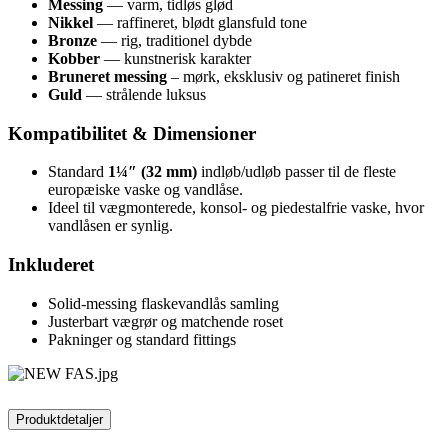
Messing
— varm, tidløs glød
Nikkel
— raffineret, blødt glansfuld tone
Bronze
— rig, traditionel dybde
Kobber
— kunstnerisk karakter
Bruneret messing
– mørk, eksklusiv og patineret finish
Guld
— strålende luksus
Kompatibilitet & Dimensioner
Standard
1¼″ (32 mm)
indløb/udløb passer til de fleste
europæiske vaske og vandlåse.
Ideel til vægmonterede, konsol- og piedestalfrie vaske, hvor
vandlåsen er synlig.
Inkluderet
Solid-messing flaskevandlås samling
Justerbart vægrør og matchende roset
Pakninger og standard fittings
Produktdetaljer