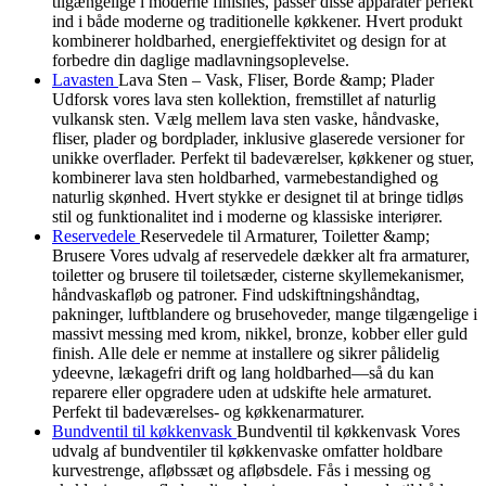
tilgængelige i moderne finishes, passer disse apparater perfekt
ind i både moderne og traditionelle køkkener. Hvert produkt
kombinerer holdbarhed, energieffektivitet og design for at
forbedre din daglige madlavningsoplevelse.
Lavasten
Lava Sten – Vask, Fliser, Borde &amp; Plader
Udforsk vores lava sten kollektion, fremstillet af naturlig
vulkansk sten. Vælg mellem lava sten vaske, håndvaske,
fliser, plader og bordplader, inklusive glaserede versioner for
unikke overflader. Perfekt til badeværelser, køkkener og stuer,
kombinerer lava sten holdbarhed, varmebestandighed og
naturlig skønhed. Hvert stykke er designet til at bringe tidløs
stil og funktionalitet ind i moderne og klassiske interiører.
Reservedele
Reservedele til Armaturer, Toiletter &amp;
Brusere Vores udvalg af reservedele dækker alt fra armaturer,
toiletter og brusere til toiletsæder, cisterne skyllemekanismer,
håndvaskafløb og patroner. Find udskiftningshåndtag,
pakninger, luftblandere og brusehoveder, mange tilgængelige i
massivt messing med krom, nikkel, bronze, kobber eller guld
finish. Alle dele er nemme at installere og sikrer pålidelig
ydeevne, lækagefri drift og lang holdbarhed—så du kan
reparere eller opgradere uden at udskifte hele armaturet.
Perfekt til badeværelses- og køkkenarmaturer.
Bundventil til køkkenvask
Bundventil til køkkenvask Vores
udvalg af bundventiler til køkkenvaske omfatter holdbare
kurvestrenge, afløbssæt og afløbsdele. Fås i messing og