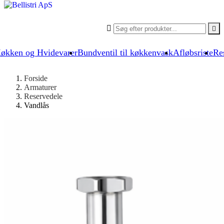


økken og Hvidevarer
Bundventil til køkkenvask
Afløbsriste
Re
Forside
Armaturer
Reservedele
Vandlås