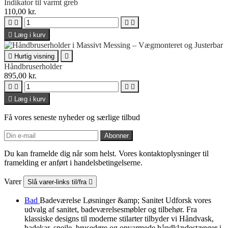
Indikator til varmt greb
110,00 kr.





Læg i kurv

Hurtig visning

Håndbruserholder
895,00 kr.





Læg i kurv
Få vores seneste nyheder og særlige tilbud
Du kan framelde dig når som helst. Vores kontaktoplysninger til
framelding er anført i handelsbetingelserne.
Varer
Slå varer-links til/fra

Bad
Badeværelse Løsninger &amp; Sanitet Udforsk vores
udvalg af sanitet, badeværelsesmøbler og tilbehør. Fra
klassiske designs til moderne stilarter tilbyder vi Håndvask,
badekar, spejle, brusedøre og opvarmede håndklædestænger i