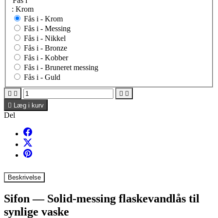
Fås i
: Krom
Fås i -
Krom
Fås i -
Messing
Fås i -
Nikkel
Fås i -
Bronze
Fås i -
Kobber
Fås i -
Bruneret messing
Fås i -
Guld





Læg i kurv
Del
Beskrivelse
Sifon — Solid-messing flaskevandlås til
synlige vaske