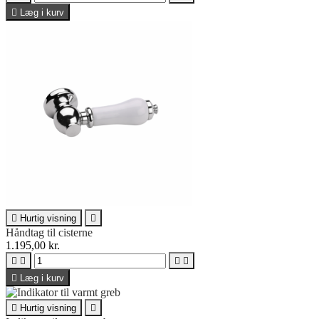

Læg i kurv

Hurtig visning

Håndtag til cisterne
1.195,00 kr.





Læg i kurv

Hurtig visning
