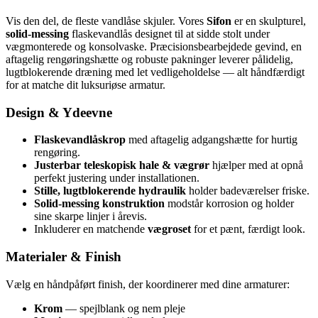
Vis den del, de fleste vandlåse skjuler. Vores
Sifon
er en skulpturel,
solid-messing
flaskevandlås designet til at sidde stolt under
vægmonterede og konsolvaske. Præcisionsbearbejdede gevind, en
aftagelig rengøringshætte og robuste pakninger leverer pålidelig,
lugtblokerende dræning med let vedligeholdelse — alt håndfærdigt
for at matche dit luksuriøse armatur.
Design & Ydeevne
Flaskevandlåskrop
med aftagelig adgangshætte for hurtig
rengøring.
Justerbar teleskopisk hale & vægrør
hjælper med at opnå
perfekt justering under installationen.
Stille, lugtblokerende hydraulik
holder badeværelser friske.
Solid-messing konstruktion
modstår korrosion og holder
sine skarpe linjer i årevis.
Inkluderer en matchende
vægroset
for et pænt, færdigt look.
Materialer & Finish
Vælg en håndpåført finish, der koordinerer med dine armaturer:
Krom
— spejlblank og nem pleje