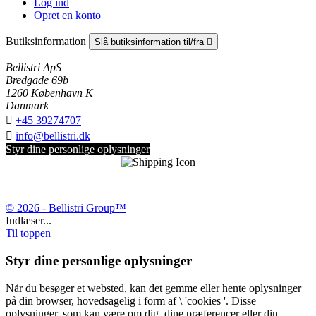
Log ind
Opret en konto
Butiksinformation
Slå butiksinformation til/fra

Bellistri ApS
Bredgade 69b
1260 København K
Danmark

+45 39274707

info@bellistri.dk
Styr dine personlige oplysninger
© 2026 - Bellistri Group™
Indlæser...
Til toppen
Styr dine personlige oplysninger
Når du besøger et websted, kan det gemme eller hente oplysninger
på din browser, hovedsagelig i form af \ 'cookies '. Disse
oplysninger, som kan være om dig, dine præferencer eller din