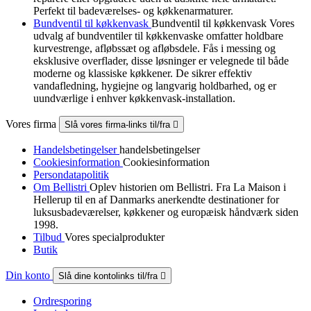
Perfekt til badeværelses- og køkkenarmaturer.
Bundventil til køkkenvask
Bundventil til køkkenvask Vores
udvalg af bundventiler til køkkenvaske omfatter holdbare
kurvestrenge, afløbssæt og afløbsdele. Fås i messing og
eksklusive overflader, disse løsninger er velegnede til både
moderne og klassiske køkkener. De sikrer effektiv
vandafledning, hygiejne og langvarig holdbarhed, og er
uundværlige i enhver køkkenvask-installation.
Vores firma
Slå vores firma-links til/fra

Handelsbetingelser
handelsbetingelser
Cookiesinformation
Cookiesinformation
Persondatapolitik
Om Bellistri
Oplev historien om Bellistri. Fra La Maison i
Hellerup til en af Danmarks anerkendte destinationer for
luksus­badeværelser, køkkener og europæisk håndværk siden
1998.
Tilbud
Vores specialprodukter
Butik
Din konto
Slå dine kontolinks til/fra

Ordresporing