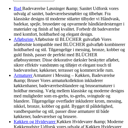
Bad
Badeværelse Løsninger &amp; Sanitet Udforsk vores
udvalg af sanitet, badeværelsesmøbler og tilbehør. Fra
klassiske designs til moderne stilarter tilbyder vi Håndvask,
badekar, spejle, brusedøre og opvarmede håndklædestænger i
materialer og finish af høj kvalitet. Forbedr dit badeværelse
med komfort, holdbarhed og elegant design.
Afløbsriste
Afløbsriste til BLÜCHER gulvafløb Vores
afløbsriste kompatible med BLÜCHER gulvafløb kombinerer
holdbarhed og stil. Tilgængelige i messing, bronze, kobber og
guld finish, passer de perfekt med BLÜCHER
afløbssystemer. Disse dekorative dæksler beskytter afløbet,
sikrer effektiv vandstrøm og tilføjer et elegant touch til
badeværelser, køkkener, terrasser og kommercielle rum.
Armaturer
Armaturer i Messing – Køkken, Badeværelse
&amp; Bruser Vores armaturkollektion inkluderer
køkkenhaner, badeværelsesblandere og brusearmaturer i
holdbar messing. Vælg mellem klassiske og moderne designs
med muligheder som en-grebs, to-grebs, svingtude og
blandere. Tilgængelige overflader inkluderer krom, messing,
nikkel, bronze, kobber og guld. Bygget til pålidelighed,
vandbesparelse og stil, passer disse armaturer til både
køkkener, badeværelser og brusere.
Køkken og Hvidevarer
Køkken Hvidevarer &amp; Moderne
Køkkenudstyr Udforsk vores udvalg af Køkken Hvidevarer