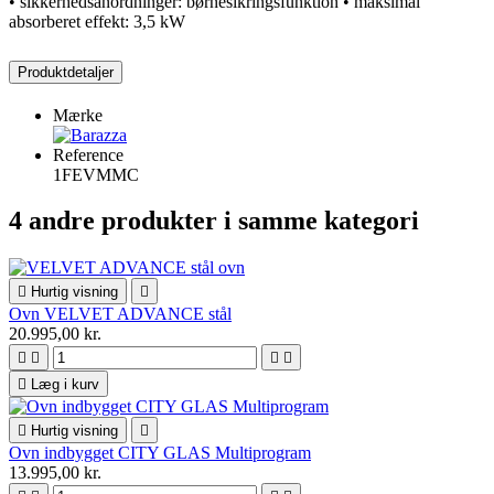
• sikkerhedsanordninger: børnesikringsfunktion • maksimal
absorberet effekt: 3,5 kW
Produktdetaljer
Mærke
Reference
1FEVMMC
4 andre produkter i samme kategori

Hurtig visning

Ovn VELVET ADVANCE stål
20.995,00 kr.





Læg i kurv

Hurtig visning

Ovn indbygget CITY GLAS Multiprogram
13.995,00 kr.