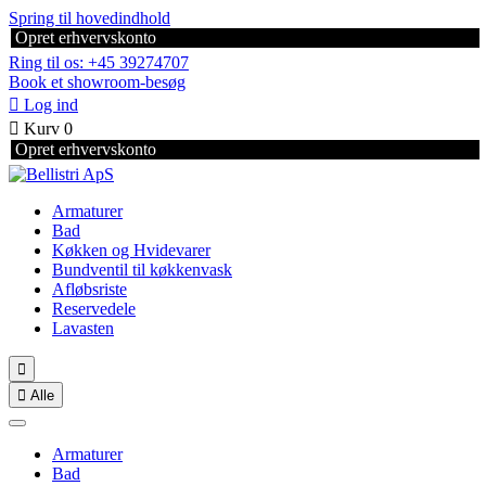
Spring til hovedindhold
Opret erhvervskonto
Ring til os: +45 39274707
Book et showroom-besøg

Log ind

Kurv
0
Opret erhvervskonto
Armaturer
Bad
Køkken og Hvidevarer
Bundventil til køkkenvask
Afløbsriste
Reservedele
Lavasten


Alle
Armaturer
Bad