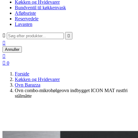
Køkken og Hvidevarer
Bundventil til køkkenvask
Afløbsriste
Reservedele
Lavasten



Annuller


0
Forside
Køkken og Hvidevarer
Ovn Barazza
Ovn combo-mikrobølgeovn indbygget ICON MAT rustfri
stålmåtte