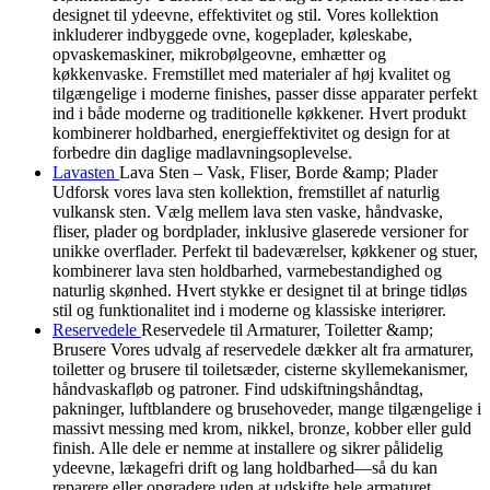
designet til ydeevne, effektivitet og stil. Vores kollektion
inkluderer indbyggede ovne, kogeplader, køleskabe,
opvaskemaskiner, mikrobølgeovne, emhætter og
køkkenvaske. Fremstillet med materialer af høj kvalitet og
tilgængelige i moderne finishes, passer disse apparater perfekt
ind i både moderne og traditionelle køkkener. Hvert produkt
kombinerer holdbarhed, energieffektivitet og design for at
forbedre din daglige madlavningsoplevelse.
Lavasten
Lava Sten – Vask, Fliser, Borde &amp; Plader
Udforsk vores lava sten kollektion, fremstillet af naturlig
vulkansk sten. Vælg mellem lava sten vaske, håndvaske,
fliser, plader og bordplader, inklusive glaserede versioner for
unikke overflader. Perfekt til badeværelser, køkkener og stuer,
kombinerer lava sten holdbarhed, varmebestandighed og
naturlig skønhed. Hvert stykke er designet til at bringe tidløs
stil og funktionalitet ind i moderne og klassiske interiører.
Reservedele
Reservedele til Armaturer, Toiletter &amp;
Brusere Vores udvalg af reservedele dækker alt fra armaturer,
toiletter og brusere til toiletsæder, cisterne skyllemekanismer,
håndvaskafløb og patroner. Find udskiftningshåndtag,
pakninger, luftblandere og brusehoveder, mange tilgængelige i
massivt messing med krom, nikkel, bronze, kobber eller guld
finish. Alle dele er nemme at installere og sikrer pålidelig
ydeevne, lækagefri drift og lang holdbarhed—så du kan
reparere eller opgradere uden at udskifte hele armaturet.