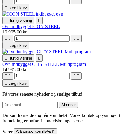





Læg i kurv

Hurtig visning

Ovn indbygget ICON STEEL
19.995,00 kr.





Læg i kurv

Hurtig visning

Ovn indbygget CITY STEEL Multiprogram
14.995,00 kr.





Læg i kurv
Få vores seneste nyheder og særlige tilbud
Du kan framelde dig når som helst. Vores kontaktoplysninger til
framelding er anført i handelsbetingelserne.
Varer
Slå varer-links til/fra
