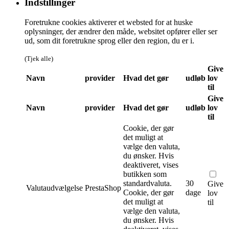
Indstillinger
Foretrukne cookies aktiverer et websted for at huske
oplysninger, der ændrer den måde, websitet opfører eller ser
ud, som dit foretrukne sprog eller den region, du er i.
(Tjek alle)
Give
Navn
provider
Hvad det gør
udløb
lov
til
Give
Navn
provider
Hvad det gør
udløb
lov
til
Cookie, der gør
det muligt at
vælge den valuta,
du ønsker. Hvis
deaktiveret, vises
butikken som
standardvaluta.
30
Give
Valutaudvælgelse
PrestaShop
Cookie, der gør
dage
lov
det muligt at
til
vælge den valuta,
du ønsker. Hvis