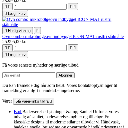
28.995,00 kr.





Læg i kurv

Hurtig visning

Ovn combo-mikrobølgeovn indbygget ICON MAT rustfri stålmåtte
25.995,00 kr.





Læg i kurv
Få vores seneste nyheder og særlige tilbud
Du kan framelde dig når som helst. Vores kontaktoplysninger til
framelding er anført i handelsbetingelserne.
Varer
Slå varer-links til/fra

Bad
Badeværelse Løsninger &amp; Sanitet Udforsk vores
udvalg af sanitet, badeværelsesmøbler og tilbehør. Fra
klassiske designs til moderne stilarter tilbyder vi Håndvask,
badekar, spejle, brusedøre og opvarmede håndklædestænger i