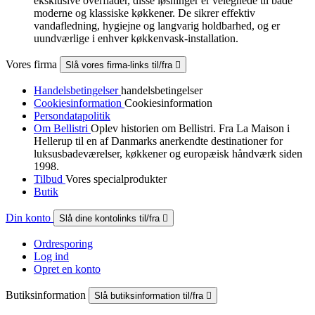
eksklusive overflader, disse løsninger er velegnede til både
moderne og klassiske køkkener. De sikrer effektiv
vandafledning, hygiejne og langvarig holdbarhed, og er
uundværlige i enhver køkkenvask-installation.
Vores firma
Slå vores firma-links til/fra

Handelsbetingelser
handelsbetingelser
Cookiesinformation
Cookiesinformation
Persondatapolitik
Om Bellistri
Oplev historien om Bellistri. Fra La Maison i
Hellerup til en af Danmarks anerkendte destinationer for
luksus­badeværelser, køkkener og europæisk håndværk siden
1998.
Tilbud
Vores specialprodukter
Butik
Din konto
Slå dine kontolinks til/fra

Ordresporing
Log ind
Opret en konto
Butiksinformation
Slå butiksinformation til/fra
