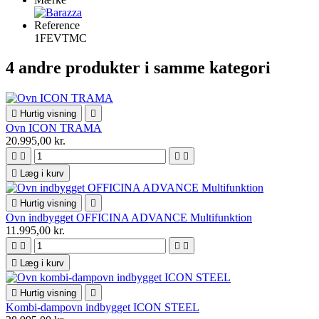
Reference
1FEVTMC
4 andre produkter i samme kategori

Hurtig visning

Ovn ICON TRAMA
20.995,00 kr.





Læg i kurv

Hurtig visning

Ovn indbygget OFFICINA ADVANCE Multifunktion
11.995,00 kr.





Læg i kurv

Hurtig visning

Kombi-dampovn indbygget ICON STEEL