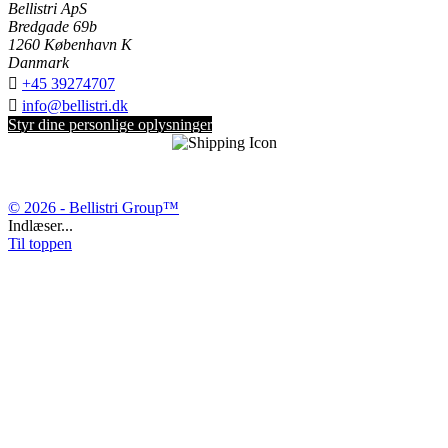
Bellistri ApS
Bredgade 69b
1260 København K
Danmark

+45 39274707

info@bellistri.dk
Styr dine personlige oplysninger
© 2026 - Bellistri Group™
Indlæser...
Til toppen