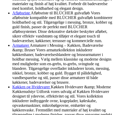
materialer og finish af høj kvalitet. Forbedr dit badeværelse
med komfort, holdbarhed og elegant design.
Afløbsriste
Afløbsriste til BLÜCHER gulvafløb Vores
afløbsriste kompatible med BLÜCHER gulvafløb kombinerer
holdbarhed og stil. Tilgængelige i messing, bronze, kobber og
guld finish, passer de perfekt med BLÜCHER
afløbssystemer. Disse dekorative dæksler beskytter afløbet,
sikrer effektiv vandstrøm og tilføjer et elegant touch til
badeværelser, køkkener, terrasser og kommercielle rum.
Armaturer
Armaturer i Messing – Køkken, Badeværelse
&amp; Bruser Vores armaturkollektion inkluderer
køkkenhaner, badeværelsesblandere og brusearmaturer i
holdbar messing. Vælg mellem klassiske og moderne designs
med muligheder som en-grebs, to-grebs, svingtude og
blandere. Tilgængelige overflader inkluderer krom, messing,
nikkel, bronze, kobber og guld. Bygget til pålidelighed,
vandbesparelse og stil, passer disse armaturer til både
køkkener, badeværelser og brusere.
Køkken og Hvidevarer
Køkken Hvidevarer &amp; Moderne
Køkkenudstyr Udforsk vores udvalg af Køkken Hvidevarer
designet til ydeevne, effektivitet og stil. Vores kollektion
inkluderer indbyggede ovne, kogeplader, køleskabe,
opvaskemaskiner, mikrobølgeovne, emhætter og
køkkenvaske. Fremstillet med materialer af høj kvalitet og
tilgængelige i moderne finishes, passer disse apparater perfekt