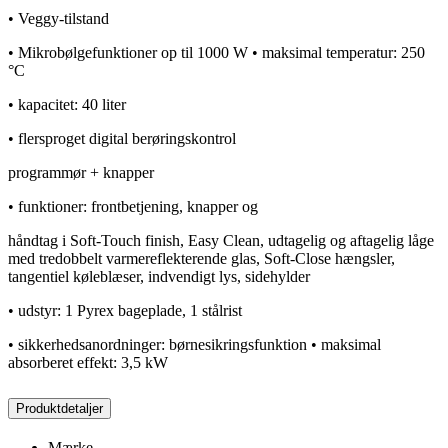
• Veggy-tilstand
• Mikrobølgefunktioner op til 1000 W • maksimal temperatur: 250
°C
• kapacitet: 40 liter
• flersproget digital berøringskontrol
programmør + knapper
• funktioner: frontbetjening, knapper og
håndtag i Soft-Touch finish, Easy Clean, udtagelig og aftagelig låge
med tredobbelt varmereflekterende glas, Soft-Close hængsler,
tangentiel køleblæser, indvendigt lys, sidehylder
• udstyr: 1 Pyrex bageplade, 1 stålrist
• sikkerhedsanordninger: børnesikringsfunktion • maksimal
absorberet effekt: 3,5 kW
Produktdetaljer
Mærke