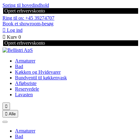
Spring til hovedindhold
Opret erhvervskonto
Ring til os: +45 39274707
Book et showroom-besøg

Log ind

Kurv
0
Opret erhvervskonto
Armaturer
Bad
Køkken og Hvidevarer
Bundventil til køkkenvask
Afløbsriste
Reservedele
Lavasten


Alle
Armaturer
Bad