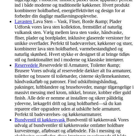
ind i både moderne og traditionelle køkkener. Hvert produkt
kombinerer holdbarhed, energieffektivitet og design for at
forbedre din daglige madlavningsoplevelse.
Lavasten
Lava Sten – Vask, Fliser, Borde &amp; Plader
Udforsk vores lava sten kollektion, fremstillet af naturlig
vulkansk sten. Vælg mellem lava sten vaske, håndvaske,
fliser, plader og bordplader, inklusive glaserede versioner for
unikke overflader. Perfekt til badeværelser, køkkener og stuer,
kombinerer lava sten holdbarhed, varmebestandighed og
naturlig skønhed. Hvert stykke er designet til at bringe tidløs
stil og funktionalitet ind i moderne og klassiske interiører.
Reservedele
Reservedele til Armaturer, Toiletter &amp;
Brusere Vores udvalg af reservedele dækker alt fra armaturer,
toiletter og brusere til toiletsæder, cisterne skyllemekanismer,
håndvaskafløb og patroner. Find udskiftningshåndtag,
pakninger, luftblandere og brusehoveder, mange tilgængelige i
massivt messing med krom, nikkel, bronze, kobber eller guld
finish. Alle dele er nemme at installere og sikrer pålidelig
ydeevne, lækagefri drift og lang holdbarhed—så du kan
reparere eller opgradere uden at udskifte hele armaturet.
Perfekt til badeværelses- og køkkenarmaturer.
Bundventil til køkkenvask
Bundventil til køkkenvask Vores
udvalg af bundventiler til køkkenvaske omfatter holdbare
kurvestrenge, afløbssæt og afløbsdele. Fås i messing og