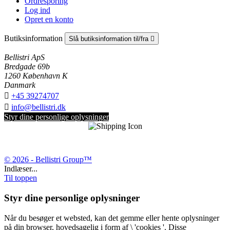
Ordresporing
Log ind
Opret en konto
Butiksinformation
Slå butiksinformation til/fra

Bellistri ApS
Bredgade 69b
1260 København K
Danmark

+45 39274707

info@bellistri.dk
Styr dine personlige oplysninger
© 2026 - Bellistri Group™
Indlæser...
Til toppen
Styr dine personlige oplysninger
Når du besøger et websted, kan det gemme eller hente oplysninger
på din browser, hovedsagelig i form af \ 'cookies '. Disse