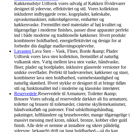
Køkkenudstyr Udforsk vores udvalg af Køkken Hvidevarer
designet til ydeevne, effektivitet og stil. Vores kollektion
inkluderer indbyggede ovne, kogeplader, køleskabe,
opvaskemaskiner, mikrobølgeovne, emhætter og
køkkenvaske. Fremstillet med materialer af høj kvalitet og
tilgængelige i moderne finishes, passer disse apparater perfekt
ind i både moderne og traditionelle køkkener. Hvert produkt
kombinerer holdbarhed, energieffektivitet og design for at
forbedre din daglige madlavningsoplevelse.
Lavasten
Lava Sten – Vask, Fliser, Borde &amp; Plader
Udforsk vores lava sten kollektion, fremstillet af naturlig
vulkansk sten. Vælg mellem lava sten vaske, håndvaske,
fliser, plader og bordplader, inklusive glaserede versioner for
unikke overflader. Perfekt til badeværelser, køkkener og stuer,
kombinerer lava sten holdbarhed, varmebestandighed og
naturlig skønhed. Hvert stykke er designet til at bringe tidløs
stil og funktionalitet ind i moderne og klassiske interiører.
Reservedele
Reservedele til Armaturer, Toiletter &amp;
Brusere Vores udvalg af reservedele dækker alt fra armaturer,
toiletter og brusere til toiletsæder, cisterne skyllemekanismer,
håndvaskafløb og patroner. Find udskiftningshåndtag,
pakninger, luftblandere og brusehoveder, mange tilgængelige i
massivt messing med krom, nikkel, bronze, kobber eller guld
finish. Alle dele er nemme at installere og sikrer pålidelig
ydeevne, lækagefri drift og lang holdbarhed—så du kan