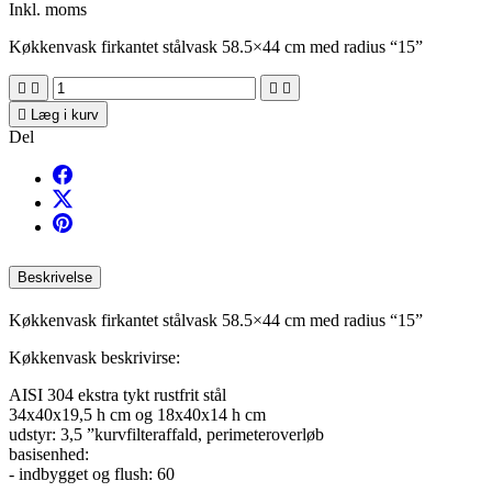
Inkl. moms
Køkkenvask firkantet stålvask 58.5×44 cm med radius “15”





Læg i kurv
Del
Beskrivelse
Køkkenvask firkantet stålvask 58.5×44 cm med radius “15”
Køkkenvask beskrivirse:
AISI 304 ekstra tykt rustfrit stål
34x40x19,5 h cm og 18x40x14 h cm
udstyr: 3,5 ”kurvfilteraffald, perimeteroverløb
basisenhed:
- indbygget og flush: 60