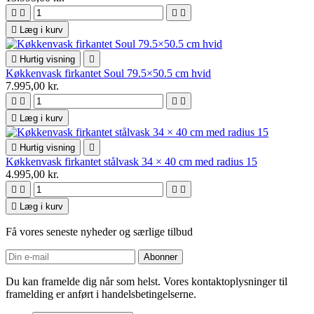





Læg i kurv

Hurtig visning

Køkkenvask firkantet Soul 79.5×50.5 cm hvid
7.995,00 kr.





Læg i kurv

Hurtig visning

Køkkenvask firkantet stålvask 34 × 40 cm med radius 15
4.995,00 kr.





Læg i kurv
Få vores seneste nyheder og særlige tilbud
Du kan framelde dig når som helst. Vores kontaktoplysninger til
framelding er anført i handelsbetingelserne.