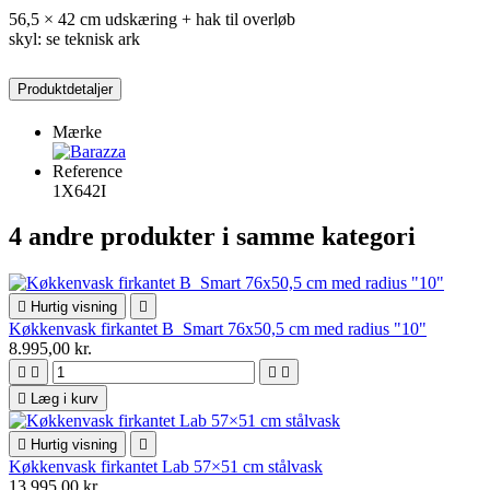
56,5 × 42 cm udskæring + hak til overløb
skyl: se teknisk ark
Produktdetaljer
Mærke
Reference
1X642I
4 andre produkter i samme kategori

Hurtig visning

Køkkenvask firkantet B_Smart 76x50,5 cm med radius "10"
8.995,00 kr.





Læg i kurv

Hurtig visning

Køkkenvask firkantet Lab 57×51 cm stålvask
13.995,00 kr.