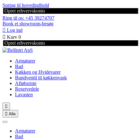
Spring til hovedindhold
Opret erhvervskonto
Ring til os: +45 39274707
Book et showroom-besøg

Log ind

Kurv
0
Opret erhvervskonto
Armaturer
Bad
Køkken og Hvidevarer
Bundventil til køkkenvask
Afløbsriste
Reservedele
Lavasten


Alle
Armaturer
Bad