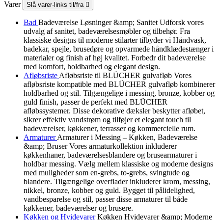
Varer
Slå varer-links til/fra

Bad
Badeværelse Løsninger &amp; Sanitet Udforsk vores
udvalg af sanitet, badeværelsesmøbler og tilbehør. Fra
klassiske designs til moderne stilarter tilbyder vi Håndvask,
badekar, spejle, brusedøre og opvarmede håndklædestænger i
materialer og finish af høj kvalitet. Forbedr dit badeværelse
med komfort, holdbarhed og elegant design.
Afløbsriste
Afløbsriste til BLÜCHER gulvafløb Vores
afløbsriste kompatible med BLÜCHER gulvafløb kombinerer
holdbarhed og stil. Tilgængelige i messing, bronze, kobber og
guld finish, passer de perfekt med BLÜCHER
afløbssystemer. Disse dekorative dæksler beskytter afløbet,
sikrer effektiv vandstrøm og tilføjer et elegant touch til
badeværelser, køkkener, terrasser og kommercielle rum.
Armaturer
Armaturer i Messing – Køkken, Badeværelse
&amp; Bruser Vores armaturkollektion inkluderer
køkkenhaner, badeværelsesblandere og brusearmaturer i
holdbar messing. Vælg mellem klassiske og moderne designs
med muligheder som en-grebs, to-grebs, svingtude og
blandere. Tilgængelige overflader inkluderer krom, messing,
nikkel, bronze, kobber og guld. Bygget til pålidelighed,
vandbesparelse og stil, passer disse armaturer til både
køkkener, badeværelser og brusere.
Køkken og Hvidevarer
Køkken Hvidevarer &amp; Moderne