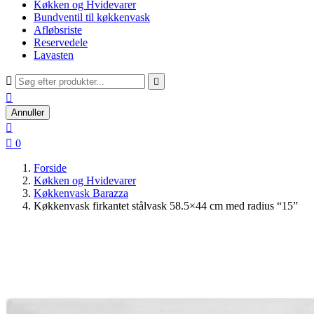
Køkken og Hvidevarer
Bundventil til køkkenvask
Afløbsriste
Reservedele
Lavasten



Annuller


0
Forside
Køkken og Hvidevarer
Køkkenvask Barazza
Køkkenvask firkantet stålvask 58.5×44 cm med radius “15”