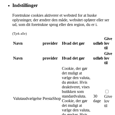
Indstillinger
Foretrukne cookies aktiverer et websted for at huske
oplysninger, der ændrer den måde, websitet opfører eller ser
ud, som dit foretrukne sprog eller den region, du er i.
(Tjek alle)
Give
Navn
provider
Hvad det gør
udløb
lov
til
Give
Navn
provider
Hvad det gør
udløb
lov
til
Cookie, der gør
det muligt at
vælge den valuta,
du ønsker. Hvis
deaktiveret, vises
butikken som
standardvaluta.
30
Give
Valutaudvælgelse
PrestaShop
Cookie, der gør
dage
lov
det muligt at
til
vælge den valuta,
du ønsker. Hvis