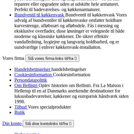
reparere eller opgradere uden at udskifte hele armaturet.
Perfekt til badeværelses- og køkkenarmaturer.
Bundventil til køkkenvask
Bundventil til køkkenvask Vores
udvalg af bundventiler til køkkenvaske omfatter holdbare
kurvestrenge, afløbssæt og afløbsdele. Fås i messing og
eksklusive overflader, disse løsninger er velegnede til både
moderne og klassiske køkkener. De sikrer effektiv
vandafledning, hygiejne og langvarig holdbarhed, og er
uundværlige i enhver køkkenvask-installation.
Vores firma
Slå vores firma-links til/fra

Handelsbetingelser
handelsbetingelser
Cookiesinformation
Cookiesinformation
Persondatapolitik
Om Bellistri
Oplev historien om Bellistri. Fra La Maison i
Hellerup til en af Danmarks anerkendte destinationer for
luksus­badeværelser, køkkener og europæisk håndværk siden
1998.
Tilbud
Vores specialprodukter
Butik
Din konto
Slå dine kontolinks til/fra
