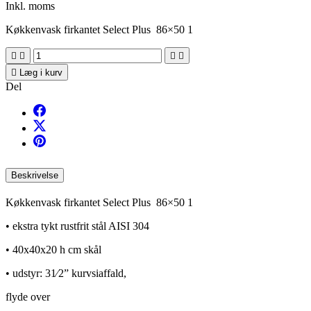
Inkl. moms
Køkkenvask firkantet Select Plus 86×50 1





Læg i kurv
Del
Beskrivelse
Køkkenvask firkantet Select Plus 86×50 1
• ekstra tykt rustfrit stål AISI 304
• 40x40x20 h cm skål
• udstyr: 31⁄2” kurvsiaffald,
flyde over