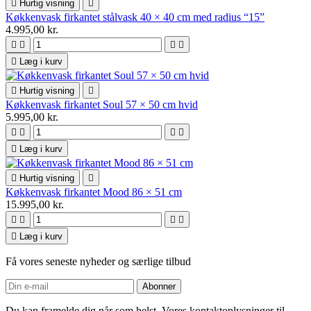

Hurtig visning

Køkkenvask firkantet stålvask 40 × 40 cm med radius “15”
4.995,00 kr.





Læg i kurv

Hurtig visning

Køkkenvask firkantet Soul 57 × 50 cm hvid
5.995,00 kr.





Læg i kurv

Hurtig visning

Køkkenvask firkantet Mood 86 × 51 cm
15.995,00 kr.





Læg i kurv
Få vores seneste nyheder og særlige tilbud
Du kan framelde dig når som helst. Vores kontaktoplysninger til