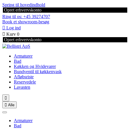
Spring til hovedindhold
Opret erhvervskonto
Ring til os: +45 39274707
Book et showroom-besøg

Log ind

Kurv
0
Opret erhvervskonto
Armaturer
Bad
Køkken og Hvidevarer
Bundventil til køkkenvask
Afløbsriste
Reservedele
Lavasten


Alle
Armaturer
Bad