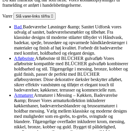
framelding er anført i handelsbetingelserne.
Varer
Slå varer-links til/fra

Bad
Badeværelse Løsninger &amp; Sanitet Udforsk vores
udvalg af sanitet, badeværelsesmøbler og tilbehør. Fra
klassiske designs til moderne stilarter tilbyder vi Håndvask,
badekar, spejle, brusedøre og opvarmede håndklædestænger i
materialer og finish af høj kvalitet. Forbedr dit badeværelse
med komfort, holdbarhed og elegant design.
Afløbsriste
Afløbsriste til BLÜCHER gulvafløb Vores
afløbsriste kompatible med BLÜCHER gulvafløb kombinerer
holdbarhed og stil. Tilgængelige i messing, bronze, kobber og
guld finish, passer de perfekt med BLÜCHER
afløbssystemer. Disse dekorative dæksler beskytter afløbet,
sikrer effektiv vandstrøm og tilføjer et elegant touch til
badeværelser, køkkener, terrasser og kommercielle rum.
Armaturer
Armaturer i Messing – Køkken, Badeværelse
&amp; Bruser Vores armaturkollektion inkluderer
køkkenhaner, badeværelsesblandere og brusearmaturer i
holdbar messing. Vælg mellem klassiske og moderne designs
med muligheder som en-grebs, to-grebs, svingtude og
blandere. Tilgængelige overflader inkluderer krom, messing,
nikkel, bronze, kobber og guld. Bygget til pålidelighed,