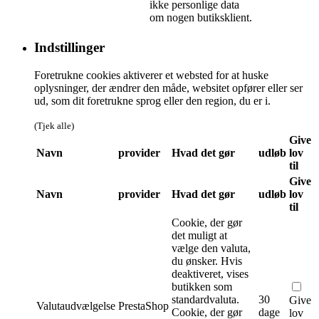
ikke personlige data
om nogen butiksklient.
Indstillinger
Foretrukne cookies aktiverer et websted for at huske
oplysninger, der ændrer den måde, websitet opfører eller ser
ud, som dit foretrukne sprog eller den region, du er i.
(Tjek alle)
Give
Navn
provider
Hvad det gør
udløb
lov
til
Give
Navn
provider
Hvad det gør
udløb
lov
til
Cookie, der gør
det muligt at
vælge den valuta,
du ønsker. Hvis
deaktiveret, vises
butikken som
standardvaluta.
30
Give
Valutaudvælgelse
PrestaShop
Cookie, der gør
dage
lov