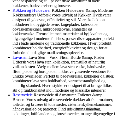
vandbesparelse og stil, passer disse armaturer til både
køkkener, badeværelser og brusere.
Køkken og Hvidevarer
Køkken Hvidevarer &amp; Moderne
Køkkenudstyr Udforsk vores udvalg af Køkken Hvidevarer
designet til ydeevne, effektivitet og stil. Vores kollektion
inkluderer indbyggede ovne, kogeplader, køleskabe,
opvaskemaskiner, mikrobølgeovne, emhætter og
køkkenvaske. Fremstillet med materialer af høj kvalitet og
tilgængelige i moderne finishes, passer disse apparater perfekt
ind i både moderne og traditionelle køkkener. Hvert produkt
kombinerer holdbarhed, energieffektivitet og design for at
forbedre din daglige madlavningsoplevelse.
Lavasten
Lava Sten – Vask, Fliser, Borde &amp; Plader
Udforsk vores lava sten kollektion, fremstillet af naturlig
vulkansk sten. Vælg mellem lava sten vaske, håndvaske,
fliser, plader og bordplader, inklusive glaserede versioner for
unikke overflader. Perfekt til badeværelser, køkkener og stuer,
kombinerer lava sten holdbarhed, varmebestandighed og
naturlig skønhed. Hvert stykke er designet til at bringe tidløs
stil og funktionalitet ind i moderne og klassiske interiører.
Reservedele
Reservedele til Armaturer, Toiletter &amp;
Brusere Vores udvalg af reservedele dækker alt fra armaturer,
toiletter og brusere til toiletsæder, cisterne skyllemekanismer,
håndvaskafløb og patroner. Find udskiftningshåndtag,
pakninger, luftblandere og brusehoveder, mange tilgængelige i