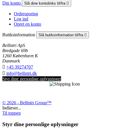
Din konto
Slå dine kontolinks til/fra

Ordresporing
Log ind
Opret en konto
Butiksinformation
Slå butiksinformation til/fra

Bellistri ApS
Bredgade 69b
1260 København K
Danmark

+45 39274707

info@bellistri.dk
Styr dine personlige oplysninger
© 2026 - Bellistri Group™
Indlæser...
Til toppen
Styr dine personlige oplysninger