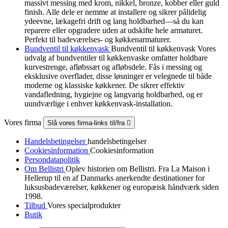
massivt messing med krom, nikkel, bronze, kobber eller guld
finish. Alle dele er nemme at installere og sikrer pålidelig
ydeevne, lækagefri drift og lang holdbarhed—så du kan
reparere eller opgradere uden at udskifte hele armaturet.
Perfekt til badeværelses- og køkkenarmaturer.
Bundventil til køkkenvask
Bundventil til køkkenvask Vores
udvalg af bundventiler til køkkenvaske omfatter holdbare
kurvestrenge, afløbssæt og afløbsdele. Fås i messing og
eksklusive overflader, disse løsninger er velegnede til både
moderne og klassiske køkkener. De sikrer effektiv
vandafledning, hygiejne og langvarig holdbarhed, og er
uundværlige i enhver køkkenvask-installation.
Vores firma
Slå vores firma-links til/fra

Handelsbetingelser
handelsbetingelser
Cookiesinformation
Cookiesinformation
Persondatapolitik
Om Bellistri
Oplev historien om Bellistri. Fra La Maison i
Hellerup til en af Danmarks anerkendte destinationer for
luksus­badeværelser, køkkener og europæisk håndværk siden
1998.
Tilbud
Vores specialprodukter
Butik