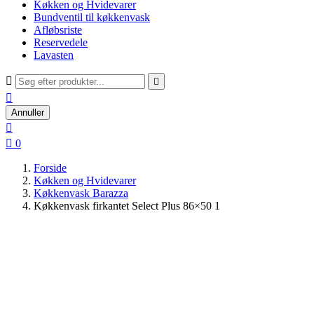
Køkken og Hvidevarer
Bundventil til køkkenvask
Afløbsriste
Reservedele
Lavasten



Annuller


0
Forside
Køkken og Hvidevarer
Køkkenvask Barazza
Køkkenvask firkantet Select Plus 86×50 1