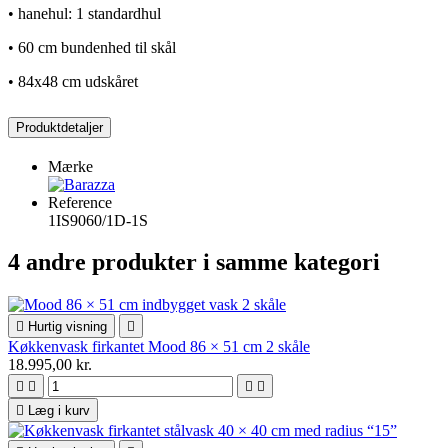
• hanehul: 1 standardhul
• 60 cm bundenhed til skål
• 84x48 cm udskåret
Produktdetaljer
Mærke
Reference
1IS9060/1D-1S
4 andre produkter i samme kategori

Hurtig visning

Køkkenvask firkantet Mood 86 × 51 cm 2 skåle
18.995,00 kr.





Læg i kurv