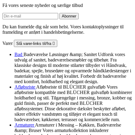
Få vores seneste nyheder og særlige tilbud
Du kan framelde dig når som helst. Vores kontaktoplysninger til
framelding er anført i handelsbetingelserne.
Varer
Slå varer-links til/fra

Bad
Badeværelse Løsninger &amp; Sanitet Udforsk vores
udvalg af sanitet, badeværelsesmøbler og tilbehør. Fra
klassiske designs til moderne stilarter tilbyder vi Håndvask,
badekar, spejle, brusedøre og opvarmede håndklædestænger i
materialer og finish af høj kvalitet. Forbedr dit badeværelse
med komfort, holdbarhed og elegant design.
Afløbsriste
Afløbsriste til BLÜCHER gulvafløb Vores
afløbsriste kompatible med BLÜCHER gulvafløb kombinerer
holdbarhed og stil. Tilgængelige i messing, bronze, kobber og
guld finish, passer de perfekt med BLÜCHER
afløbssystemer. Disse dekorative dæksler beskytter afløbet,
sikrer effektiv vandstrøm og tilføjer et elegant touch til
badeværelser, køkkener, terrasser og kommercielle rum.
Armaturer
Armaturer i Messing – Køkken, Badeværelse
&amp; Bruser Vores armaturkollektion inkluderer