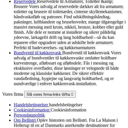
Reservedele
Reservedele til Armaturer, Toiletter &amp;
Brusere Vores udvalg af reservedele dækker alt fra armaturer,
toiletter og brusere til toiletsæder, cisterne skyllemekanismer,
håndvaskafløb og patroner. Find udskiftningshåndtag,
pakninger, luftblandere og brusehoveder, mange tilgængelige i
massivt messing med krom, nikkel, bronze, kobber eller guld
finish. Alle dele er nemme at installere og sikrer pålidelig
ydeevne, lækagefri drift og lang holdbarhed—så du kan
reparere eller opgradere uden at udskifte hele armaturet.
Perfekt til badeværelses- og køkkenarmaturer.
Bundventil til køkkenvask
Bundventil til køkkenvask Vores
udvalg af bundventiler til køkkenvaske omfatter holdbare
kurvestrenge, afløbssæt og afløbsdele. Fås i messing og
eksklusive overflader, disse løsninger er velegnede til både
moderne og klassiske køkkener. De sikrer effektiv
vandafledning, hygiejne og langvarig holdbarhed, og er
uundværlige i enhver køkkenvask-installation.
Vores firma
Slå vores firma-links til/fra

Handelsbetingelser
handelsbetingelser
Cookiesinformation
Cookiesinformation
Persondatapolitik
Om Bellistri
Oplev historien om Bellistri. Fra La Maison i
Hellerup til en af Danmarks anerkendte destinationer for