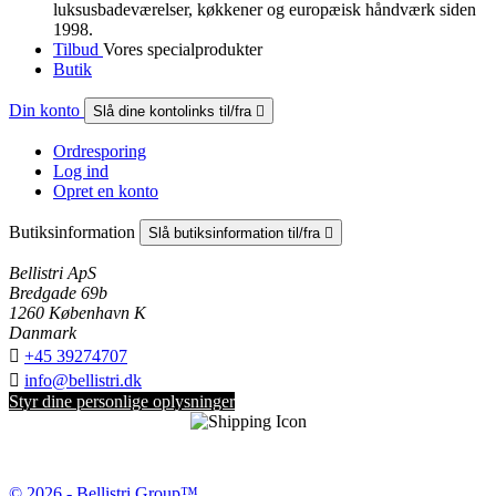
luksus­badeværelser, køkkener og europæisk håndværk siden
1998.
Tilbud
Vores specialprodukter
Butik
Din konto
Slå dine kontolinks til/fra

Ordresporing
Log ind
Opret en konto
Butiksinformation
Slå butiksinformation til/fra

Bellistri ApS
Bredgade 69b
1260 København K
Danmark

+45 39274707

info@bellistri.dk
Styr dine personlige oplysninger
© 2026 - Bellistri Group™