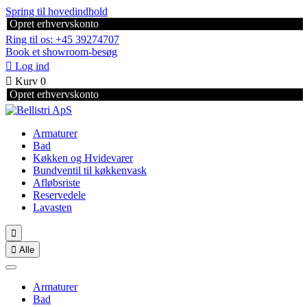
Spring til hovedindhold
Opret erhvervskonto
Ring til os: +45 39274707
Book et showroom-besøg

Log ind

Kurv
0
Opret erhvervskonto
Armaturer
Bad
Køkken og Hvidevarer
Bundventil til køkkenvask
Afløbsriste
Reservedele
Lavasten


Alle
Armaturer
Bad