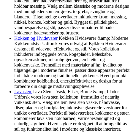
køkkenhaner, badeværelsesblandere og brusearmaturer i
holdbar messing. Vælg mellem klassiske og moderne designs
med muligheder som en-grebs, to-grebs, svingtude og
blandere. Tilgængelige overflader inkluderer krom, messing,
nikkel, bronze, kobber og guld. Bygget til pålidelighed,
vandbesparelse og stil, passer disse armaturer til både
køkkener, badeværelser og brusere.
Køkken og Hvidevarer
Køkken Hvidevarer &amp; Moderne
Køkkenudstyr Udforsk vores udvalg af Køkken Hvidevarer
designet til ydeevne, effektivitet og stil. Vores kollektion
inkluderer indbyggede ovne, kogeplader, køleskabe,
opvaskemaskiner, mikrobølgeovne, emhætter og
køkkenvaske. Fremstillet med materialer af høj kvalitet og
tilgængelige i moderne finishes, passer disse apparater perfekt
ind i både moderne og traditionelle køkkener. Hvert produkt
kombinerer holdbarhed, energieffektivitet og design for at
forbedre din daglige madlavningsoplevelse.
Lavasten
Lava Sten – Vask, Fliser, Borde &amp; Plader
Udforsk vores lava sten kollektion, fremstillet af naturlig
vulkansk sten. Vælg mellem lava sten vaske, håndvaske,
fliser, plader og bordplader, inklusive glaserede versioner for
unikke overflader. Perfekt til badeværelser, køkkener og stuer,
kombinerer lava sten holdbarhed, varmebestandighed og
naturlig skønhed. Hvert stykke er designet til at bringe tidløs
stil og funktionalitet ind i moderne og klassiske interiører.