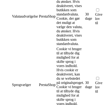
du ønsker. Hvis
deaktiveret, vises
butikken som
standardvaluta.
30
Give
Valutaudvælgelse
PrestaShop
Cookie, der gør
dage
lov
det muligt at
til
vælge den valuta,
du ønsker. Hvis
deaktiveret, vises
butikken som
standardvaluta.
Cookie vi bruger
til at tilbyde dig
mulighed for at
skifte sprog i
vores indhold.
Hvis cookie er
deaktiveret, kan
du se webstedet
på originalsproget.
30
Give
Sprogvælger
PrestaShop
Cookie vi bruger
dage
lov
til at tilbyde dig
til
mulighed for at
skifte sprog i
vores indhold.