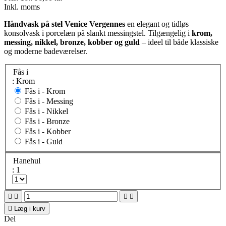
Inkl. moms
Håndvask på stel Venice Vergennes
en elegant og tidløs
konsolvask i porcelæn på slankt messingstel. Tilgængelig i
krom,
messing, nikkel, bronze, kobber og guld
– ideel til både klassiske
og moderne badeværelser.
Fås i
: Krom
Fås i -
Krom
Fås i -
Messing
Fås i -
Nikkel
Fås i -
Bronze
Fås i -
Kobber
Fås i -
Guld
Hanehul
: 1





Læg i kurv
Del