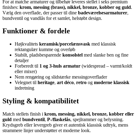
For at matche armaturer og tilbehør leveres stellet i seks premium
finishes:
krom, messing (brass), nikkel, bronze, kobber og guld
.
Vælg den overflade, der passer til dine
badeværelsesarmaturer
,
bundventil og vandlås for et samlet, helstøbt design.
Funktioner & fordele
Højkvalitets
keramisk/porcelæns­vask
med klassisk
rektangulær kumme og overløb
Stabilt, pladsbesparende
konsolstel
med slanke ben og fine
detaljer
Forberedt til
1 og 3-huls armatur
(widespread – varmt/koldt
eller mixer)
Nem rengøring og slidstærke messingoverflader
Velegnet til
heritage
,
art déco
,
retro
og
moderne klassisk
indretning
Styling & kompatibilitet
Match stellets finish i
krom, messing, nikkel, bronze, kobber eller
guld
med
bundventil
,
P-/flaskelås
, spejlrammer og belysning.
Krydsgreb eller levergreb giver et autentisk klassisk udtryk, mens
strammere linjer understøtter et moderne look.