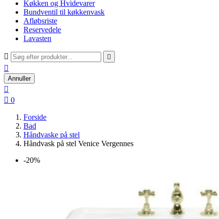
Køkken og Hvidevarer
Bundventil til køkkenvask
Afløbsriste
Reservedele
Lavasten



Annuller


0
Forside
Bad
Håndvaske på stel
Håndvask på stel Venice Vergennes
-20%