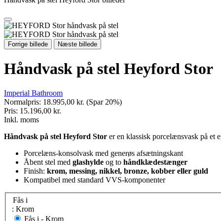
Forrige billede
Næste billede
Håndvask på stel Heyford Stor
Imperial Bathroom
Normalpris:
18.995,00 kr.
(Spar 20%)
Pris:
15.196,00 kr.
Inkl. moms
Håndvask på stel Heyford Stor
er en klassisk porcelænsvask på et el
Porcelæns-konsolvask med generøs afsætningskant
Åbent stel med
glashylde
og to
håndklædestænger
Finish:
krom, messing, nikkel, bronze, kobber eller guld
Kompatibel med standard VVS-komponenter
Fås i
: Krom
Fås i -
Krom