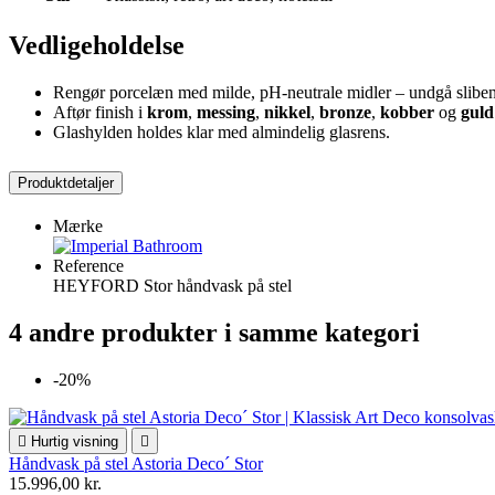
Vedligeholdelse
Rengør porcelæn med milde, pH-neutrale midler – undgå sliben
Aftør finish i
krom
,
messing
,
nikkel
,
bronze
,
kobber
og
guld
Glashylden holdes klar med almindelig glasrens.
Produktdetaljer
Mærke
Reference
HEYFORD Stor håndvask på stel
4 andre produkter i samme kategori
-20%

Hurtig visning

Håndvask på stel Astoria Deco´ Stor
15.996,00 kr.