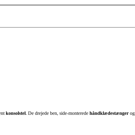
ent
konsolstel
. De drejede ben, side-monterede
håndklædestænger
og