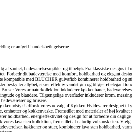
ding er anført i handelsbetingelserne.
f sanitet, badeværelsesmøbler og tilbehør. Fra klassiske designs til m
tet. Forbedr dit badeværelse med komfort, holdbarhed og elegant desig
te kompatible med BLÜCHER gulvafløb kombinerer holdbarhed og stil. 
eskytter afløbet, sikrer effektiv vandstrøm og tilføjer et elegant touc
ruser Vores armaturkollektion inkluderer køkkenhaner, badeværelsesb
gtude og blandere. Tilgængelige overflader inkluderer krom, messing, 
, badeværelser og brusere.
nudstyr Udforsk vores udvalg af Køkken Hvidevarer designet til ydeev
emhætter og køkkenvaske. Fremstillet med materialer af høj kvalitet og 
er holdbarhed, energieffektivitet og design for at forbedre din daglig
ores lava sten kollektion, fremstillet af naturlig vulkansk sten. Vælg 
l badeværelser, køkkener og stuer, kombinerer lava sten holdbarhed, varm