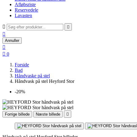
Afløbsriste
Reservedele
Lavasten



Annuller


0
Forside
Bad
Håndvaske på stel
Håndvask på stel Heyford Stor
-20%
Forrige billede
Næste billede

Håndvask på stel Heyford Stor billeder