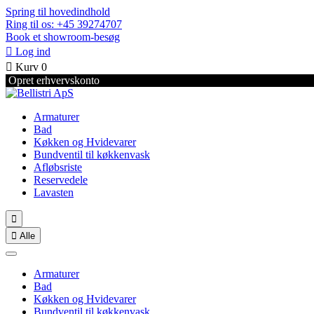
Spring til hovedindhold
Ring til os: +45 39274707
Book et showroom-besøg

Log ind

Kurv
0
Opret erhvervskonto
Armaturer
Bad
Køkken og Hvidevarer
Bundventil til køkkenvask
Afløbsriste
Reservedele
Lavasten


Alle
Armaturer
Bad
Køkken og Hvidevarer
Bundventil til køkkenvask