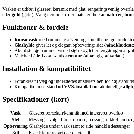
Vasken er udført i glaseret keramik med glat, rengøringsvenlig overfl
eller
guld
(gold). Vælg den finish, der matcher dine
armaturer
,
bund
Funktioner & fordele
Konsolvask
med rummelig afsætningskant til daglige produkter
Glashylde
giver let og elegant opbevaring; side-
håndklædest
Åbent stel gør rummet visuelt større og letter rengøringen af gul
Matcher både 1- og 3-huls
armatur
(afhængigt af variant).
Installation & kompatibilitet
Forankres til væg og understøttes af stellets ben for høj stabilitet
Kompatibel med standard
VVS-installation
, almindelige
afløb
Specifikationer (kort)
Vask
Glaseret porcelæn/keramik med integreret overløb
Stel
Messing – valg af finish: krom, messing, nikkel, bronze,
Opbevaring
Glashylde under vask samt to side-håndklædestænger
Stil
Klassisk, retro, art deco, hotelstil