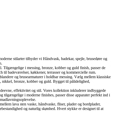
oderne stilarter tilbyder vi Håndvask, badekar, spejle, brusedøre og
n.
Tilgængelige i messing, bronze, kobber og guld finish, passer de
h til badeværelser, køkkener, terrasser og kommercielle rum.
landere og brusearmaturer i holdbar messing. Vælg mellem klassiske
nikkel, bronze, kobber og guld. Bygget til pålidelighed,
ne, effektivitet og stil. Vores kollektion inkluderer indbyggede
tilgængelige i moderne finishes, passer disse apparater perfekt ind i
e madlavningsoplevelse.
mellem lava sten vaske, håndvaske, fliser, plader og bordplader,
ebestandighed og naturlig skønhed. Hvert stykke er designet til at