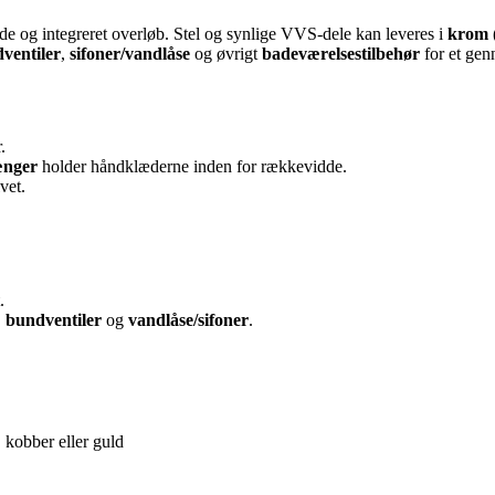
ade og integreret overløb. Stel og synlige VVS-dele kan leveres i
krom
ventiler
,
sifoner/vandlåse
og øvrigt
badeværelsestilbehør
for et gen
.
ænger
holder håndklæderne inden for rækkevidde.
vet.
.
,
bundventiler
og
vandlåse/sifoner
.
 kobber eller guld