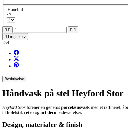
Hanehul
: 3





Læg i kurv
Del
Beskrivelse
Håndvask på stel Heyford Stor
Heyford Stor
forener en generøs
porcelænsvask
med et raffineret, åb
til
hotelstil
,
retro
og
art deco
badeværelser.
Design, materialer & finish