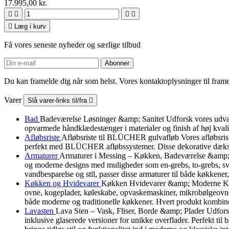
17.995,00 kr.





Læg i kurv
Få vores seneste nyheder og særlige tilbud
Du kan framelde dig når som helst. Vores kontaktoplysninger til framel
Varer
Slå varer-links til/fra

Bad
Badeværelse Løsninger &amp; Sanitet Udforsk vores udvalg a
opvarmede håndklædestænger i materialer og finish af høj kvali
Afløbsriste
Afløbsriste til BLÜCHER gulvafløb Vores afløbsris
perfekt med BLÜCHER afløbssystemer. Disse dekorative dæksler b
Armaturer
Armaturer i Messing – Køkken, Badeværelse &amp; B
og moderne designs med muligheder som en-grebs, to-grebs, svin
vandbesparelse og stil, passer disse armaturer til både køkkener
Køkken og Hvidevarer
Køkken Hvidevarer &amp; Moderne Køkke
ovne, kogeplader, køleskabe, opvaskemaskiner, mikrobølgeovne, 
både moderne og traditionelle køkkener. Hvert produkt kombiner
Lavasten
Lava Sten – Vask, Fliser, Borde &amp; Plader Udforsk v
inklusive glaserede versioner for unikke overflader. Perfekt ti