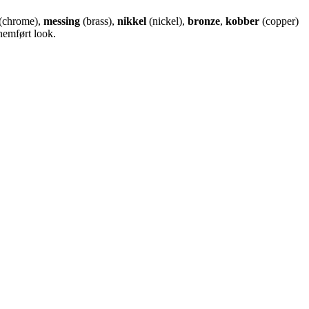
(chrome),
messing
(brass),
nikkel
(nickel),
bronze
,
kobber
(copper)
nemført look.