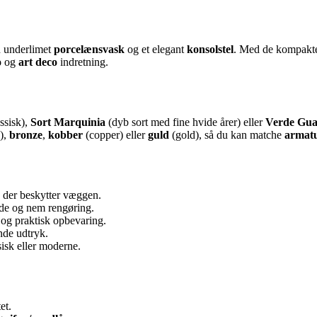
 underlimet
porcelænsvask
og et elegant
konsolstel
. Med de kompakt
o
og
art deco
indretning.
ssisk),
Sort Marquinia
(dyb sort med fine hvide årer) eller
Verde Gua
),
bronze
,
kobber
(copper) eller
guld
(gold), så du kan matche
armat
der beskytter væggen.
ade og nem rengøring.
 og praktisk opbevaring.
nde udtryk.
sisk eller moderne.
et.