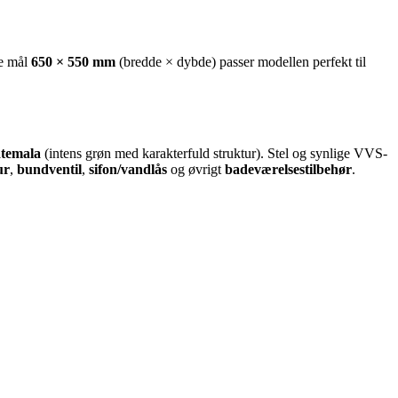
e mål
650 × 550 mm
(bredde × dybde) passer modellen perfekt til
temala
(intens grøn med karakterfuld struktur). Stel og synlige VVS-
ur
,
bundventil
,
sifon/vandlås
og øvrigt
badeværelsestilbehør
.