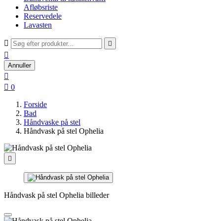
Afløbsriste
Reservedele
Lavasten



Annuller


0
Forside
Bad
Håndvaske på stel
Håndvask på stel Ophelia

Håndvask på stel Ophelia billeder