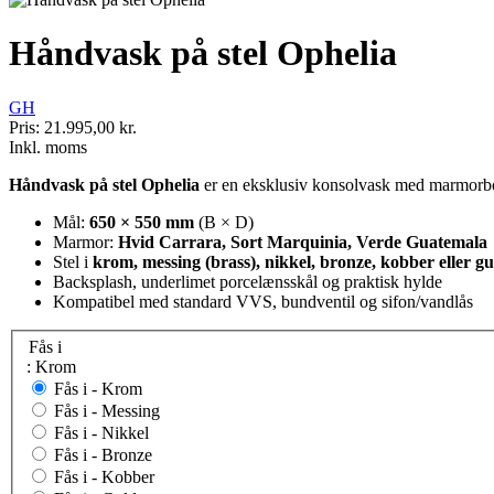
Håndvask på stel Ophelia
GH
Pris:
21.995,00 kr.
Inkl. moms
Håndvask på stel Ophelia
er en eksklusiv konsolvask med marmorbordp
Mål:
650 × 550 mm
(B × D)
Marmor:
Hvid Carrara, Sort Marquinia, Verde Guatemala
Stel i
krom, messing (brass), nikkel, bronze, kobber eller gu
Backsplash, underlimet porcelænsskål og praktisk hylde
Kompatibel med standard VVS, bundventil og sifon/vandlås
Fås i
: Krom
Fås i -
Krom
Fås i -
Messing
Fås i -
Nikkel
Fås i -
Bronze
Fås i -
Kobber