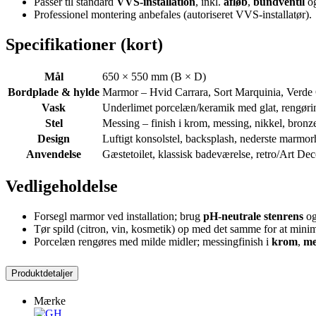
Passer til standard
VVS-installation
, inkl.
afløb
,
bundventil
o
Professionel montering anbefales (autoriseret VVS-installatør).
Specifikationer (kort)
Mål
650 × 550 mm (B × D)
Bordplade & hylde
Marmor – Hvid Carrara, Sort Marquinia, Verde
Vask
Underlimet porcelæn/keramik med glat, rengøri
Stel
Messing – finish i krom, messing, nikkel, bronze
Design
Luftigt konsolstel, backsplash, nederste marmor
Anvendelse
Gæstetoilet, klassisk badeværelse, retro/Art Deco
Vedligeholdelse
Forsegl marmor ved installation; brug
pH-neutrale stenrens
og
Tør spild (citron, vin, kosmetik) op med det samme for at mini
Porcelæn rengøres med milde midler; messingfinish i
krom
,
me
Produktdetaljer
Mærke