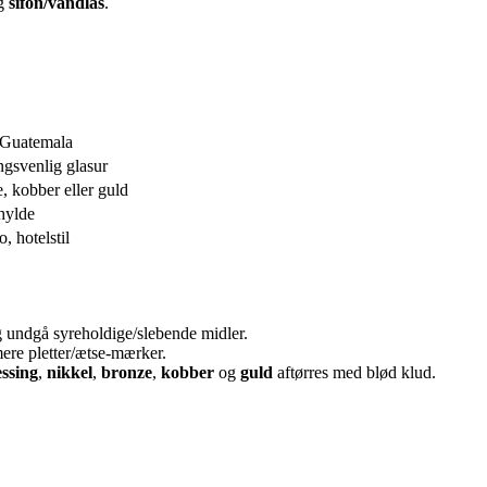
g
sifon/vandlås
.
 Guatemala
ngsvenlig glasur
, kobber eller guld
hylde
, hotelstil
 undgå syreholdige/slebende midler.
mere pletter/ætse-mærker.
ssing
,
nikkel
,
bronze
,
kobber
og
guld
aftørres med blød klud.