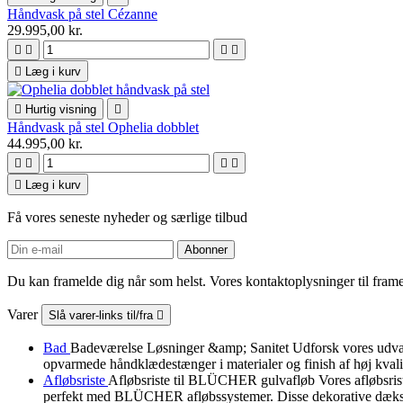
Håndvask på stel Cézanne
29.995,00 kr.





Læg i kurv

Hurtig visning

Håndvask på stel Ophelia dobblet
44.995,00 kr.





Læg i kurv
Få vores seneste nyheder og særlige tilbud
Du kan framelde dig når som helst. Vores kontaktoplysninger til framel
Varer
Slå varer-links til/fra

Bad
Badeværelse Løsninger &amp; Sanitet Udforsk vores udvalg a
opvarmede håndklædestænger i materialer og finish af høj kvali
Afløbsriste
Afløbsriste til BLÜCHER gulvafløb Vores afløbsris
perfekt med BLÜCHER afløbssystemer. Disse dekorative dæksler b