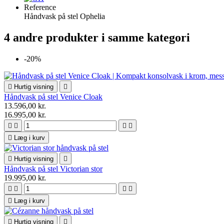
Reference
Håndvask på stel Ophelia
4 andre produkter i samme kategori
-20%

Hurtig visning

Håndvask på stel Venice Cloak
13.596,00 kr.
16.995,00 kr.





Læg i kurv

Hurtig visning

Håndvask på stel Victorian stor
19.995,00 kr.





Læg i kurv

Hurtig visning
