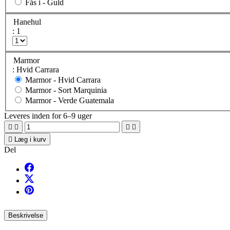
Fås i -
Guld
Hanehul
: 1
Marmor
: Hvid Carrara
Marmor -
Hvid Carrara
Marmor -
Sort Marquinia
Marmor -
Verde Guatemala
Leveres inden for 6–9 uger





Læg i kurv
Del
Beskrivelse