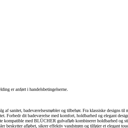
ding er anført i handelsbetingelserne.
f sanitet, badeværelsesmøbler og tilbehør. Fra klassiske designs til m
tet. Forbedr dit badeværelse med komfort, holdbarhed og elegant desig
te kompatible med BLÜCHER gulvafløb kombinerer holdbarhed og stil. 
eskytter afløbet, sikrer effektiv vandstrøm og tilføjer et elegant touc