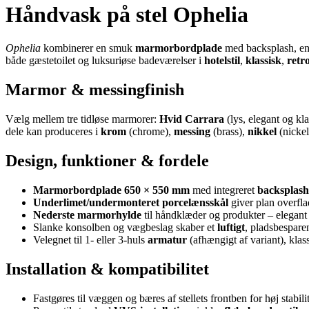
Håndvask på stel Ophelia
Ophelia
kombinerer en smuk
marmorbordplade
med backsplash, en
både gæstetoilet og luksuriøse badeværelser i
hotelstil
,
klassisk
,
retr
Marmor & messingfinish
Vælg mellem tre tidløse marmorer:
Hvid Carrara
(lys, elegant og kla
dele kan produceres i
krom
(chrome),
messing
(brass),
nikkel
(nickel
Design, funktioner & fordele
Marmorbordplade 650 × 550 mm
med integreret
backsplash
Underlimet/undermonteret porcelænsskål
giver plan overfl
Nederste marmorhylde
til håndklæder og produkter – elegant
Slanke konsolben og vægbeslag skaber et
luftigt
, pladsbespare
Velegnet til 1- eller 3-huls
armatur
(afhængigt af variant), klas
Installation & kompatibilitet
Fastgøres til væggen og bæres af stellets frontben for høj stabilit