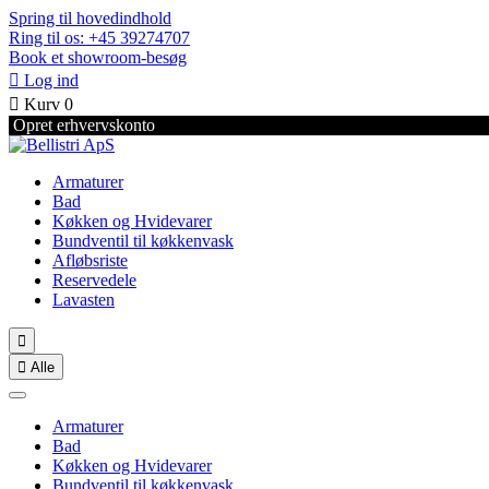
Spring til hovedindhold
Ring til os: +45 39274707
Book et showroom-besøg

Log ind

Kurv
0
Opret erhvervskonto
Armaturer
Bad
Køkken og Hvidevarer
Bundventil til køkkenvask
Afløbsriste
Reservedele
Lavasten


Alle
Armaturer
Bad
Køkken og Hvidevarer
Bundventil til køkkenvask