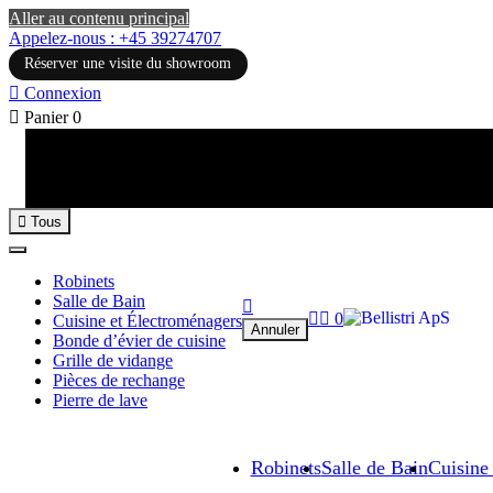
Aller au contenu principal
Appelez-nous : +45 39274707
Réserver une visite du showroom

Connexion

Panier
0

Tous
Robinets
Salle de Bain



0
Cuisine et Électroménagers
Annuler
Bonde d’évier de cuisine
Grille de vidange
Pièces de rechange
Pierre de lave
Robinets
Salle de Bain
Cuisine