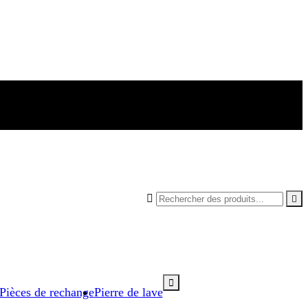



Pièces de rechange
Pierre de lave