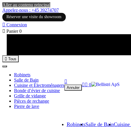
Aller au contenu principal
Appelez-nous : +45 39274707
Réserver une visite du showroom

Connexion

Panier
0

Tous
Robinets
Salle de Bain



0
Cuisine et Électroménagers
Annuler
Bonde d’évier de cuisine
Grille de vidange
Pièces de rechange
Pierre de lave
Robinets
Salle de Bain
Cuisine