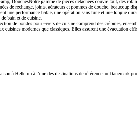
amp; DouchesNotre gamme de pièces détachées couvre tout, des robinets
nées de rechange, joints, aérateurs et pommes de douche, beaucoup dispo
ntissent une performance fiable, une opération sans fuite et une longue 
 de bain et de cuisine.
ection de bondes pour éviers de cuisine comprend des crépines, ensembl
x cuisines modernes que classiques. Elles assurent une évacuation effic
aison à Hellerup à l’une des destinations de référence au Danemark pour 