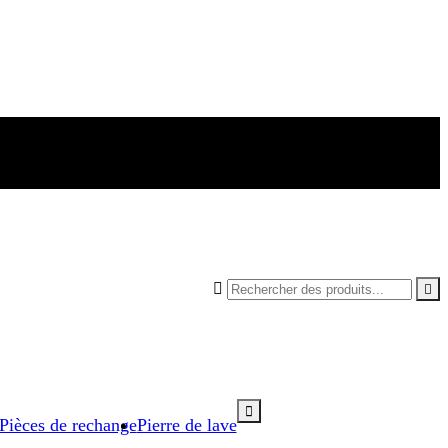



Pièces de rechange
Pierre de lave