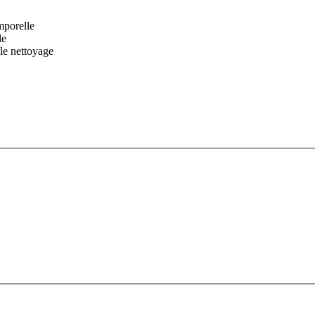
mporelle
de
 le nettoyage