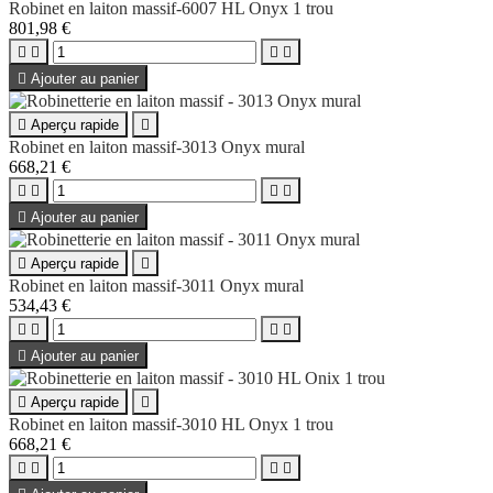
Robinet en laiton massif-6007 HL Onyx 1 trou
801,98 €





Ajouter au panier

Aperçu rapide

Robinet en laiton massif-3013 Onyx mural
668,21 €





Ajouter au panier

Aperçu rapide

Robinet en laiton massif-3011 Onyx mural
534,43 €





Ajouter au panier

Aperçu rapide

Robinet en laiton massif-3010 HL Onyx 1 trou
668,21 €



