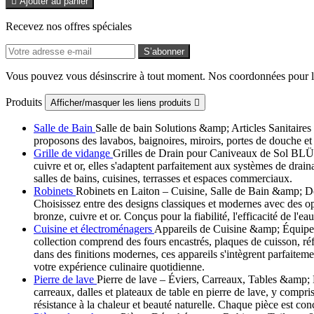

Ajouter au panier
Recevez nos offres spéciales
Vous pouvez vous désinscrire à tout moment. Nos coordonnées pour la 
Produits
Afficher/masquer les liens produits

Salle de Bain
Salle de bain Solutions &amp; Articles Sanitaires 
proposons des lavabos, baignoires, miroirs, portes de douche et p
Grille de vidange
Grilles de Drain pour Caniveaux de Sol BLÜCH
cuivre et or, elles s'adaptent parfaitement aux systèmes de dra
salles de bains, cuisines, terrasses et espaces commerciaux.
Robinets
Robinets en Laiton – Cuisine, Salle de Bain &amp; Dou
Choisissez entre des designs classiques et modernes avec des 
bronze, cuivre et or. Conçus pour la fiabilité, l'efficacité de l'e
Cuisine et électroménagers
Appareils de Cuisine &amp; Équipeme
collection comprend des fours encastrés, plaques de cuisson, réfr
dans des finitions modernes, ces appareils s'intègrent parfaitem
votre expérience culinaire quotidienne.
Pierre de lave
Pierre de lave – Éviers, Carreaux, Tables &amp; D
carreaux, dalles et plateaux de table en pierre de lave, y compris
résistance à la chaleur et beauté naturelle. Chaque pièce est con