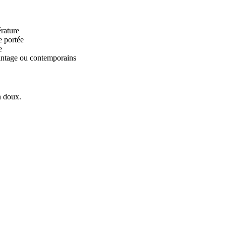
rature
e portée
e
vintage ou contemporains
n doux.