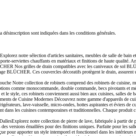
désinscription sont indiquées dans les conditions générales.
Explorez notre sélection d'articles sanitaires, meubles de salle de bain 
orte-serviettes chauffants en matériaux et finitions de haute qualité. Am
ER Nos grilles de drain compatibles avec les caniveaux de sol BLÜCHER
inage BLÜCHER. Ces couvercles décoratifs protègent le drain, assurent 
che Notre collection de robinets comprend des robinets de cuisine, mél
options comme monocommande, double commande, becs pivotants et mélang
au et le style, ces robinets conviennent aussi bien aux cuisines, salles de
nts de Cuisine Modernes Découvrez notre gamme d'appareils de cuisine 
igérateurs, lave-vaisselle, micro-ondes, hottes aspirantes et éviers de 
ent dans les cuisines contemporaines et traditionnelles. Chaque produit c
allesExplorez notre collection de pierre de lave, fabriquée à partir de p
 des versions émaillées pour des finitions uniques. Parfaite pour les sall
çue pour apporter un style intemporel et fonctionnel dans les intérieurs 