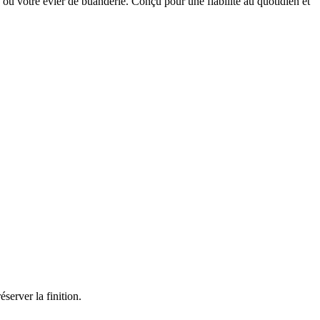
 ou votre évier de buanderie. Conçu pour une fiabilité au quotidien et
server la finition.