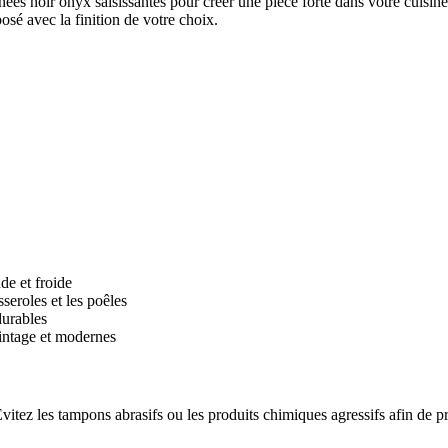
ées noir onyx saisissantes pour créer une pièce forte dans votre cuisine
posé avec la finition de votre choix.
de et froide
seroles et les poêles
durables
vintage et modernes
itez les tampons abrasifs ou les produits chimiques agressifs afin de pré