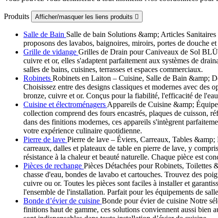
Produits
Afficher/masquer les liens produits

Salle de Bain
Salle de bain Solutions &amp; Articles Sanitaires 
proposons des lavabos, baignoires, miroirs, portes de douche et p
Grille de vidange
Grilles de Drain pour Caniveaux de Sol BLÜCH
cuivre et or, elles s'adaptent parfaitement aux systèmes de dra
salles de bains, cuisines, terrasses et espaces commerciaux.
Robinets
Robinets en Laiton – Cuisine, Salle de Bain &amp; Dou
Choisissez entre des designs classiques et modernes avec des 
bronze, cuivre et or. Conçus pour la fiabilité, l'efficacité de l'e
Cuisine et électroménagers
Appareils de Cuisine &amp; Équipeme
collection comprend des fours encastrés, plaques de cuisson, réfr
dans des finitions modernes, ces appareils s'intègrent parfaitem
votre expérience culinaire quotidienne.
Pierre de lave
Pierre de lave – Éviers, Carreaux, Tables &amp; D
carreaux, dalles et plateaux de table en pierre de lave, y compris
résistance à la chaleur et beauté naturelle. Chaque pièce est con
Pièces de rechange
Pièces Détachées pour Robinets, Toilettes &
chasse d'eau, bondes de lavabo et cartouches. Trouvez des poig
cuivre ou or. Toutes les pièces sont faciles à installer et gara
l'ensemble de l'installation. Parfait pour les équipements de salle
Bonde d’évier de cuisine
Bonde pour évier de cuisine Notre sél
finitions haut de gamme, ces solutions conviennent aussi bien au