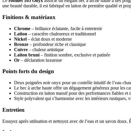
Le
robinet 105 Onyx
associe un élégant bec à arche haute à des poign
une beauté durable, il est fabriqué en laiton de première qualité et pro
Finitions & matériaux
Chrome
– brillance éclatante, facile à entretenir
Laiton
– caractère chaleureux et traditionnel
Nickel
– éclat doux et moderne
Bronze
– profondeur riche et classique
Cuivre
– chaleur artistique
Laiton bruni
– finition sombre, exclusive et patinée
Or
– déclaration luxueuse
Points forts du design
Deux poignées noir onyx pour un contrôle intuitif de l’eau chau
Le bec à arche haute offre un dégagement généreux pour les cas
Construction en laiton massif pour des performances fiables et 
Style polyvalent qui s’harmonise avec les intérieurs rustiques, 
Entretien
Essuyez après utilisation et nettoyez avec de l’eau et un savon doux. Év