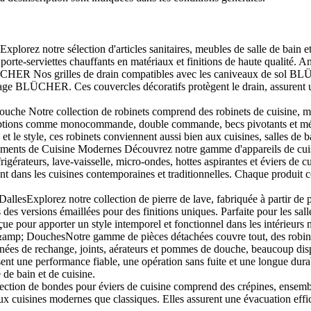
Explorez notre sélection d'articles sanitaires, meubles de salle de bain 
orte-serviettes chauffants en matériaux et finitions de haute qualité. Am
ER Nos grilles de drain compatibles avec les caniveaux de sol BLÜCHER
inage BLÜCHER. Ces couvercles décoratifs protègent le drain, assurent 
che Notre collection de robinets comprend des robinets de cuisine, mél
options comme monocommande, double commande, becs pivotants et mélang
au et le style, ces robinets conviennent aussi bien aux cuisines, salles de
nts de Cuisine Modernes Découvrez notre gamme d'appareils de cuisine 
igérateurs, lave-vaisselle, micro-ondes, hottes aspirantes et éviers de 
ent dans les cuisines contemporaines et traditionnelles. Chaque produit c
allesExplorez notre collection de pierre de lave, fabriquée à partir de p
 des versions émaillées pour des finitions uniques. Parfaite pour les sall
çue pour apporter un style intemporel et fonctionnel dans les intérieurs 
amp; DouchesNotre gamme de pièces détachées couvre tout, des robinets
nées de rechange, joints, aérateurs et pommes de douche, beaucoup dispo
ntissent une performance fiable, une opération sans fuite et une longue 
 de bain et de cuisine.
ection de bondes pour éviers de cuisine comprend des crépines, ensembl
x cuisines modernes que classiques. Elles assurent une évacuation effic