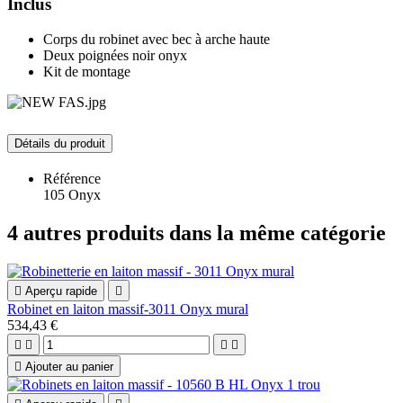
Inclus
Corps du robinet avec bec à arche haute
Deux poignées noir onyx
Kit de montage
Détails du produit
Référence
105 Onyx
4 autres produits dans la même catégorie

Aperçu rapide

Robinet en laiton massif-3011 Onyx mural
534,43 €





Ajouter au panier