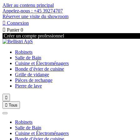
Aller au contenu principal
Appelez-nous : +45 39274707
Réserver une visite du showroom

Connexion

Panier
0
Créer un compte professionnel
Robinets
Salle de Bain
Cuisine et Électroménagers
Bonde d’évier de cuisine
Grille de vidange
Pièces de rechange
Pierre de lave


Tous
Robinets
Salle de Bain
Cuisine et Électroménagers
Bonde d’évier de cuisine