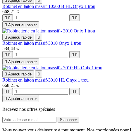

Aperçu rapide

Robinet en laiton massif-10560 B HL Onyx 1 trou
668,21 €





Ajouter au panier

Aperçu rapide

Robinet en laiton massif-3010 Onyx 1 trou
534,43 €





Ajouter au panier

Aperçu rapide

Robinet en laiton massif-3010 HL Onyx 1 trou
668,21 €





Ajouter au panier
Recevez nos offres spéciales
Vous pouvez vous désinscrire à tout moment. Nos coordonnées pour la 