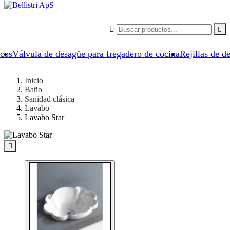


icos
Válvula de desagüe para fregadero de cocina
Rejillas de d
Inicio
Baño
Sanidad clásica
Lavabo
Lavabo Star
