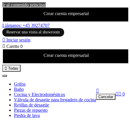
Ir al contenido principal
Crear cuenta empresarial
Llámanos: +45 39274707
Reservar una visita al showroom

Iniciar sesión

Carrito
0
Crear cuenta empresarial

Todas
Grifos
Baño



0
Cocina y Electrodomésticos
Cancelar
Válvula de desagüe para fregadero de cocina
Rejillas de desagüe
Piezas de repuesto
Piedra de lava