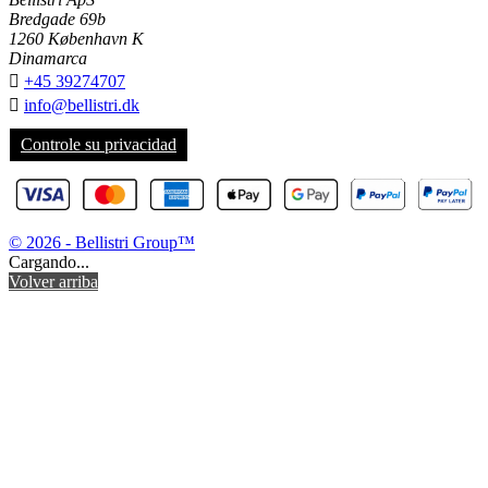
Bredgade 69b
1260 København K
Dinamarca

+45 39274707

info@bellistri.dk
Controle su privacidad
© 2026 - Bellistri Group™
Cargando...
Volver arriba