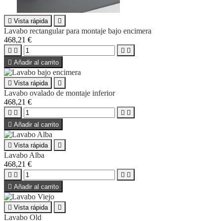

Vista rápida

Lavabo rectangular para montaje bajo encimera
468,21 €





Añadir al carrito

Vista rápida

Lavabo ovalado de montaje inferior
468,21 €





Añadir al carrito

Vista rápida

Lavabo Alba
468,21 €





Añadir al carrito

Vista rápida

Lavabo Old