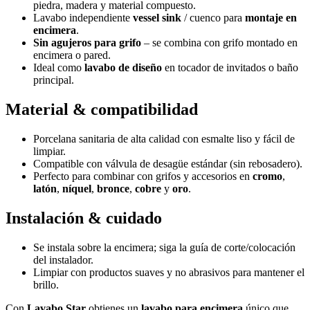
piedra, madera y material compuesto.
Lavabo independiente
vessel sink
/ cuenco para
montaje en
encimera
.
Sin agujeros para grifo
– se combina con grifo montado en
encimera o pared.
Ideal como
lavabo de diseño
en tocador de invitados o baño
principal.
Material & compatibilidad
Porcelana sanitaria de alta calidad con esmalte liso y fácil de
limpiar.
Compatible con válvula de desagüe estándar (sin rebosadero).
Perfecto para combinar con grifos y accesorios en
cromo
,
latón
,
níquel
,
bronce
,
cobre
y
oro
.
Instalación & cuidado
Se instala sobre la encimera; siga la guía de corte/colocación
del instalador.
Limpiar con productos suaves y no abrasivos para mantener el
brillo.
Con
Lavabo Star
obtienes un
lavabo para encimera
único que