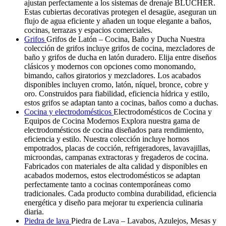
ajustan perfectamente a los sistemas de drenaje BLÜCHER.
Estas cubiertas decorativas protegen el desagüe, aseguran un
flujo de agua eficiente y añaden un toque elegante a baños,
cocinas, terrazas y espacios comerciales.
Grifos
Grifos de Latón – Cocina, Baño y Ducha Nuestra
colección de grifos incluye grifos de cocina, mezcladores de
baño y grifos de ducha en latón duradero. Elija entre diseños
clásicos y modernos con opciones como monomando,
bimando, caños giratorios y mezcladores. Los acabados
disponibles incluyen cromo, latón, níquel, bronce, cobre y
oro. Construidos para fiabilidad, eficiencia hídrica y estilo,
estos grifos se adaptan tanto a cocinas, baños como a duchas.
Cocina y electrodomésticos
Electrodomésticos de Cocina y
Equipos de Cocina Modernos Explora nuestra gama de
electrodomésticos de cocina diseñados para rendimiento,
eficiencia y estilo. Nuestra colección incluye hornos
empotrados, placas de cocción, refrigeradores, lavavajillas,
microondas, campanas extractoras y fregaderos de cocina.
Fabricados con materiales de alta calidad y disponibles en
acabados modernos, estos electrodomésticos se adaptan
perfectamente tanto a cocinas contemporáneas como
tradicionales. Cada producto combina durabilidad, eficiencia
energética y diseño para mejorar tu experiencia culinaria
diaria.
Piedra de lava
Piedra de Lava – Lavabos, Azulejos, Mesas y