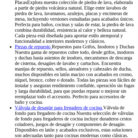
PlacasExplora nuestra colección de piedra de lava, elaborada
a partir de piedra volcánica natural. Elige entre lavabos de
piedra de lava, lavamanos, azulejos, placas y encimeras de
mesa, incluyendo versiones esmaltadas para acabados únicos.
Perfecta para baños, cocinas y salas de estar, la piedra de lava
combina durabilidad, resistencia al calor y belleza natural.
Cada pieza está diseñada para aportar estilo atemporal y
funcionalidad a interiores modernos y clásicos.
Piezas de repuesto
Repuestos para Grifos, Inodoros y Duchas
Nuestra gama de repuestos cubre todo, desde grifos, inodoros
y duchas hasta asientos de inodoro, mecanismos de descarga
de cisterna, desagües de lavabo y cartuchos. Encuentra
manijas de repuesto, sellos, aireadores y cabezales de ducha,
muchos disponibles en latón macizo con acabados en cromo,
níquel, bronce, cobre o dorado. Todas las piezas son fáciles de
instalar y aseguran rendimiento confiable, operación sin fugas
y larga durabilidad, para que puedas reparar o mejorar sin
reemplazar todo el accesorio. Perfecto para accesorios de
baño y cocina.
Válvula de desagüe para fregadero de cocina
Válvula de
fondo para fregadero de cocina Nuestra selección de válvulas
de fondo para fregaderos de cocina incluye duraderos cestos
coladores, juegos de desagüe y componentes de desagüe.
Disponibles en latón y acabados exclusivos, estas soluciones
son adecuadas tanto para cocinas modernas como clásicas.