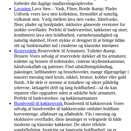
forbedre din daglige madlavningsoplevelse.
Lavasten
Lava Sten – Vask, Fliser, Borde &amp; Plader
Udforsk vores lava sten kollektion, fremstillet af naturlig
vulkansk sten. Vælg mellem lava sten vaske, håndvaske,
fliser, plader og bordplader, inklusive glaserede versioner for
unikke overflader. Perfekt til badeværelser, køkkener og stuer,
kombinerer lava sten holdbarhed, varmebestandighed og
naturlig skønhed. Hvert stykke er designet til at bringe tidløs
stil og funktionalitet ind i moderne og klassiske interiører.
Reservedele
Reservedele til Armaturer, Toiletter &amp;
Brusere Vores udvalg af reservedele dækker alt fra armaturer,
toiletter og brusere til toiletsæder, cisterne skyllemekanismer,
håndvaskafløb og patroner. Find udskiftningshåndtag,
pakninger, luftblandere og brusehoveder, mange tilgængelige i
massivt messing med krom, nikkel, bronze, kobber eller guld
finish. Alle dele er nemme at installere og sikrer pålidelig
ydeevne, lækagefri drift og lang holdbarhed—så du kan
reparere eller opgradere uden at udskifte hele armaturet.
Perfekt til badeværelses- og køkkenarmaturer.
Bundventil til køkkenvask
Bundventil til køkkenvask Vores
udvalg af bundventiler til køkkenvaske omfatter holdbare
kurvestrenge, afløbssæt og afløbsdele. Fås i messing og
eksklusive overflader, disse løsninger er velegnede til både
moderne og klassiske køkkener. De sikrer effektiv
vandafledning, hygiejne og langvarig holdbarhed, og er