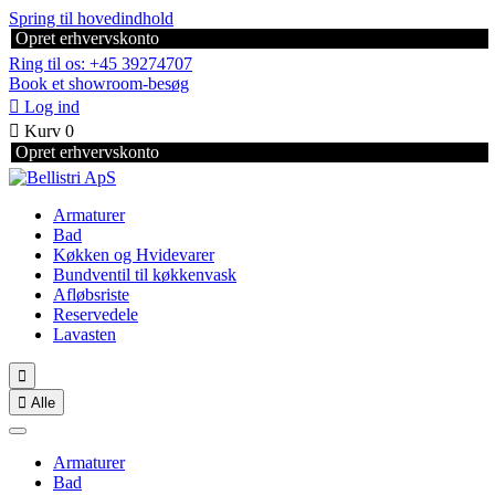
Spring til hovedindhold
Opret erhvervskonto
Ring til os: +45 39274707
Book et showroom-besøg

Log ind

Kurv
0
Opret erhvervskonto
Armaturer
Bad
Køkken og Hvidevarer
Bundventil til køkkenvask
Afløbsriste
Reservedele
Lavasten


Alle
Armaturer
Bad