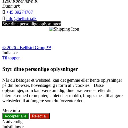
1260 København K
Danmark

+45 39274707

info@bellistri.dk
Styr dine personlige oplysninger
© 2026 - Bellistri Group™
Indlæser...
Til toppen
Styr dine personlige oplysninger
Når du besøger et websted, kan det gemme eller hente oplysninger
på din browser, hovedsagelig i form af \ 'cookies '. Disse
oplysninger, som kan være om dig, dine præferencer eller din
internet-enhed (computer, tablet eller mobil), bruges mest til at gøre
webstedet til at fungere som du forventer det.
Mere info
Accepter alle
Reject all
Nødvendig
Indstillinger