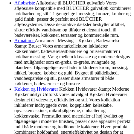
Afløbsriste
Afløbsriste til BLÜCHER gulvafløb Vores
afløbsriste kompatible med BLÜCHER gulvafløb kombinerer
holdbarhed og stil. Tilgængelige i messing, bronze, kobber og
guld finish, passer de perfekt med BLÜCHER
afløbssystemer. Disse dekorative dæksler beskytter afløbet,
sikrer effektiv vandstrøm og tilføjer et elegant touch til
badeværelser, køkkener, terrasser og kommercielle rum.
Armaturer
Armaturer i Messing – Køkken, Badeværelse
&amp; Bruser Vores armaturkollektion inkluderer
køkkenhaner, badeværelsesblandere og brusearmaturer i
holdbar messing. Vælg mellem klassiske og moderne designs
med muligheder som en-grebs, to-grebs, svingtude og
blandere. Tilgængelige overflader inkluderer krom, messing,
nikkel, bronze, kobber og guld. Bygget til pålidelighed,
vandbesparelse og stil, passer disse armaturer til både
køkkener, badeværelser og brusere.
Køkken og Hvidevarer
Køkken Hvidevarer &amp; Moderne
Køkkenudstyr Udforsk vores udvalg af Køkken Hvidevarer
designet til ydeevne, effektivitet og stil. Vores kollektion
inkluderer indbyggede ovne, kogeplader, køleskabe,
opvaskemaskiner, mikrobølgeovne, emhætter og
køkkenvaske. Fremstillet med materialer af høj kvalitet og
tilgængelige i moderne finishes, passer disse apparater perfekt
ind i både moderne og traditionelle køkkener. Hvert produkt
kombinerer holdbarhed, energieffektivitet og design for at