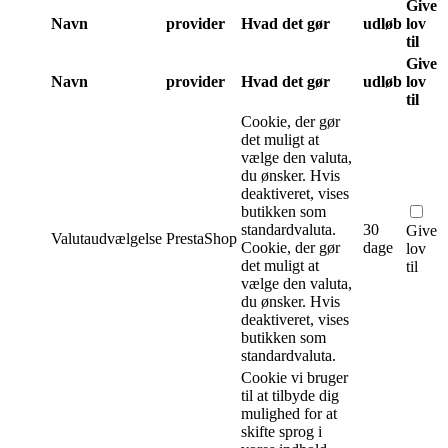
Give
Navn
provider
Hvad det gør
udløb
lov
til
Give
Navn
provider
Hvad det gør
udløb
lov
til
Cookie, der gør
det muligt at
vælge den valuta,
du ønsker. Hvis
deaktiveret, vises
butikken som
standardvaluta.
30
Give
Valutaudvælgelse
PrestaShop
Cookie, der gør
dage
lov
det muligt at
til
vælge den valuta,
du ønsker. Hvis
deaktiveret, vises
butikken som
standardvaluta.
Cookie vi bruger
til at tilbyde dig
mulighed for at
skifte sprog i