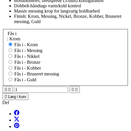
Bordmonteret, bredsprede (3-huls) konfiguration
Dobbelt-håndtags varm/kold kontrol
Massiv messing krop for langvarig holdbarhed
Finish: Krom, Messing, Nickel, Bronze, Kobber, Bruneret
messing, Guld
Fås i
: Krom
Fås i -
Krom
Fås i -
Messing
Fås i -
Nikkel
Fås i -
Bronze
Fås i -
Kobber
Fås i -
Bruneret messing
Fås i -
Guld





Læg i kurv
Del