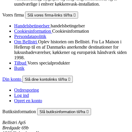
uundværlige i enhver køkkenvask-installation.
Vores firma
Slå vores firma-links til/fra

Handelsbetingelser
handelsbetingelser
Cookiesinformation
Cookiesinformation
Persondatapolitik
Om Bellistri
Oplev historien om Bellistri. Fra La Maison i
Hellerup til en af Danmarks anerkendte destinationer for
luksus­badeværelser, køkkener og europæisk håndværk siden
1998.
Tilbud
Vores specialprodukter
Butik
Din konto
Slå dine kontolinks til/fra

Ordresporing
Log ind
Opret en konto
Butiksinformation
Slå butiksinformation til/fra

Bellistri ApS
Bredgade 69b