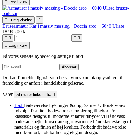

Læg i kurv

Hurtig visning

Brusearmatur Kar i massiv messing - Doccia arco + 6040 Ulisse
18.995,00 kr.





Læg i kurv
Få vores seneste nyheder og særlige tilbud
Du kan framelde dig når som helst. Vores kontaktoplysninger til
framelding er anført i handelsbetingelserne.
Varer
Slå varer-links til/fra

Bad
Badeværelse Løsninger &amp; Sanitet Udforsk vores
udvalg af sanitet, badeværelsesmøbler og tilbehør. Fra
klassiske designs til moderne stilarter tilbyder vi Håndvask,
badekar, spejle, brusedøre og opvarmede håndklædestænger i
materialer og finish af høj kvalitet. Forbedr dit badeværelse
med komfort, holdbarhed og elegant design.