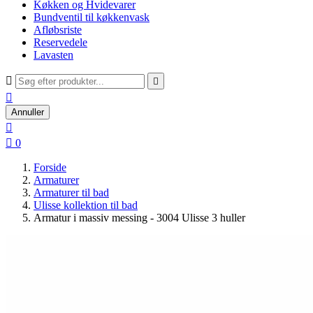
Køkken og Hvidevarer
Bundventil til køkkenvask
Afløbsriste
Reservedele
Lavasten



Annuller


0
Forside
Armaturer
Armaturer til bad
Ulisse kollektion til bad
Armatur i massiv messing - 3004 Ulisse 3 huller