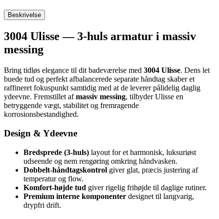
Beskrivelse
3004 Ulisse — 3-huls armatur i massiv
messing
Bring tidløs elegance til dit badeværelse med
3004 Ulisse
. Dens let
buede tud og perfekt afbalancerede separate håndtag skaber et
raffineret fokuspunkt samtidig med at de leverer pålidelig daglig
ydeevne. Fremstillet af
massiv messing
, tilbyder Ulisse en
betryggende vægt, stabilitet og fremragende
korrosionsbestandighed.
Design & Ydeevne
Bredsprede (3-huls)
layout for et harmonisk, luksuriøst
udseende og nem rengøring omkring håndvasken.
Dobbelt-håndtagskontrol
giver glat, præcis justering af
temperatur og flow.
Komfort-højde tud
giver rigelig frihøjde til daglige rutiner.
Premium interne komponenter
designet til langvarig,
drypfri drift.