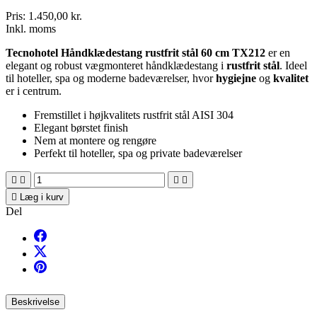
Pris:
1.450,00 kr.
Inkl. moms
Tecnohotel Håndklædestang rustfrit stål 60 cm TX212
er en
elegant og robust vægmonteret håndklædestang i
rustfrit stål
. Ideel
til hoteller, spa og moderne badeværelser, hvor
hygiejne
og
kvalitet
er i centrum.
Fremstillet i højkvalitets rustfrit stål AISI 304
Elegant børstet finish
Nem at montere og rengøre
Perfekt til hoteller, spa og private badeværelser





Læg i kurv
Del
Beskrivelse