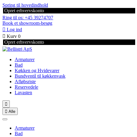
Spring til hovedindhold
Opret erhvervskonto
Ring til os: +45 39274707
Book et showroom-besøg

Log ind

Kurv
0
Opret erhvervskonto
Armaturer
Bad
Køkken og Hvidevarer
Bundventil til køkkenvask
Afløbsriste
Reservedele
Lavasten


Alle
Armaturer
Bad