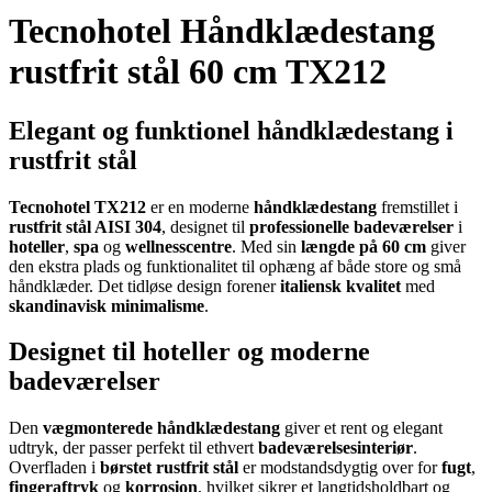
Tecnohotel Håndklædestang
rustfrit stål 60 cm TX212
Elegant og funktionel håndklædestang i
rustfrit stål
Tecnohotel TX212
er en moderne
håndklædestang
fremstillet i
rustfrit stål AISI 304
, designet til
professionelle badeværelser
i
hoteller
,
spa
og
wellnesscentre
. Med sin
længde på 60 cm
giver
den ekstra plads og funktionalitet til ophæng af både store og små
håndklæder. Det tidløse design forener
italiensk kvalitet
med
skandinavisk minimalisme
.
Designet til hoteller og moderne
badeværelser
Den
vægmonterede håndklædestang
giver et rent og elegant
udtryk, der passer perfekt til ethvert
badeværelsesinteriør
.
Overfladen i
børstet rustfrit stål
er modstandsdygtig over for
fugt
,
fingeraftryk
og
korrosion
, hvilket sikrer et langtidsholdbart og