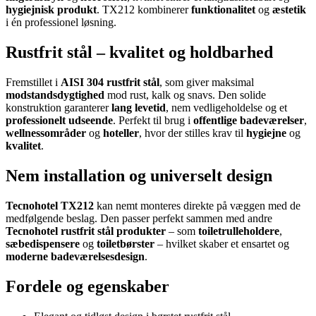
hygiejnisk produkt
. TX212 kombinerer
funktionalitet
og
æstetik
i én professionel løsning.
Rustfrit stål – kvalitet og holdbarhed
Fremstillet i
AISI 304 rustfrit stål
, som giver maksimal
modstandsdygtighed
mod rust, kalk og snavs. Den solide
konstruktion garanterer
lang levetid
, nem vedligeholdelse og et
professionelt udseende
. Perfekt til brug i
offentlige badeværelser
,
wellnessområder
og
hoteller
, hvor der stilles krav til
hygiejne
og
kvalitet
.
Nem installation og universelt design
Tecnohotel TX212
kan nemt monteres direkte på væggen med de
medfølgende beslag. Den passer perfekt sammen med andre
Tecnohotel rustfrit stål produkter
– som
toiletrulleholdere
,
sæbedispensere
og
toiletbørster
– hvilket skaber et ensartet og
moderne badeværelsesdesign
.
Fordele og egenskaber