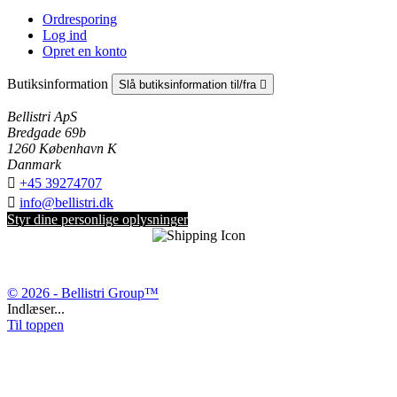
Ordresporing
Log ind
Opret en konto
Butiksinformation
Slå butiksinformation til/fra

Bellistri ApS
Bredgade 69b
1260 København K
Danmark

+45 39274707

info@bellistri.dk
Styr dine personlige oplysninger
© 2026 - Bellistri Group™
Indlæser...
Til toppen