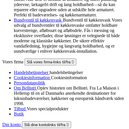
ydeevne, lækagefri drift og lang holdbarhed—så du kan
reparere eller opgradere uden at udskifte hele armaturet.
Perfekt til badeværelses- og køkkenarmaturer.
Bundventil til køkkenvask
Bundventil til køkkenvask Vores
udvalg af bundventiler til køkkenvaske omfatter holdbare
kurvestrenge, afløbssæt og afløbsdele. Fås i messing og
eksklusive overflader, disse løsninger er velegnede til både
moderne og klassiske køkkener. De sikrer effektiv
vandafledning, hygiejne og langvarig holdbarhed, og er
uundværlige i enhver køkkenvask-installation.
Vores firma
Slå vores firma-links til/fra

Handelsbetingelser
handelsbetingelser
Cookiesinformation
Cookiesinformation
Persondatapolitik
Om Bellistri
Oplev historien om Bellistri. Fra La Maison i
Hellerup til en af Danmarks anerkendte destinationer for
luksus­badeværelser, køkkener og europæisk håndværk siden
1998.
Tilbud
Vores specialprodukter
Butik
Din konto
Slå dine kontolinks til/fra
