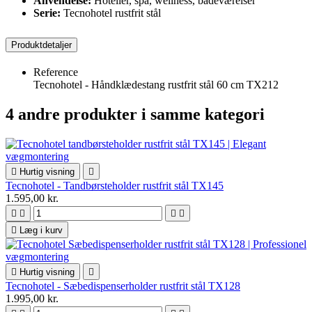
Anvendelse:
Hoteller, spa, wellness, badeværelser
Serie:
Tecnohotel rustfrit stål
Produktdetaljer
Reference
Tecnohotel - Håndklædestang rustfrit stål 60 cm TX212
4 andre produkter i samme kategori

Hurtig visning

Tecnohotel - Tandbørsteholder rustfrit stål TX145
1.595,00 kr.





Læg i kurv

Hurtig visning

Tecnohotel - Sæbedispenserholder rustfrit stål TX128
1.995,00 kr.