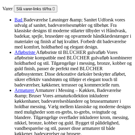
Varer
Slå varer-links til/fra

Bad
Badeværelse Løsninger &amp; Sanitet Udforsk vores
udvalg af sanitet, badeværelsesmøbler og tilbehør. Fra
klassiske designs til moderne stilarter tilbyder vi Håndvask,
badekar, spejle, brusedøre og opvarmede håndklædestænger i
materialer og finish af høj kvalitet. Forbedr dit badeværelse
med komfort, holdbarhed og elegant design.
Afløbsriste
Afløbsriste til BLÜCHER gulvafløb Vores
afløbsriste kompatible med BLÜCHER gulvafløb kombinerer
holdbarhed og stil. Tilgængelige i messing, bronze, kobber og
guld finish, passer de perfekt med BLÜCHER
afløbssystemer. Disse dekorative dæksler beskytter afløbet,
sikrer effektiv vandstrøm og tilføjer et elegant touch til
badeværelser, køkkener, terrasser og kommercielle rum.
Armaturer
Armaturer i Messing – Køkken, Badeværelse
&amp; Bruser Vores armaturkollektion inkluderer
køkkenhaner, badeværelsesblandere og brusearmaturer i
holdbar messing. Vælg mellem klassiske og moderne designs
med muligheder som en-grebs, to-grebs, svingtude og
blandere. Tilgængelige overflader inkluderer krom, messing,
nikkel, bronze, kobber og guld. Bygget til pålidelighed,
vandbesparelse og stil, passer disse armaturer til både
køkkener, badeværelser og brusere.