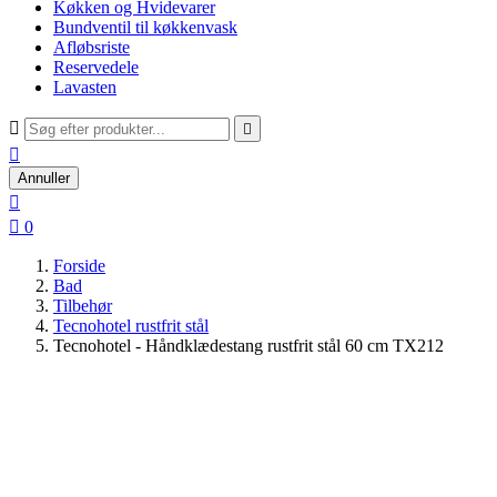
Køkken og Hvidevarer
Bundventil til køkkenvask
Afløbsriste
Reservedele
Lavasten



Annuller


0
Forside
Bad
Tilbehør
Tecnohotel rustfrit stål
Tecnohotel - Håndklædestang rustfrit stål 60 cm TX212