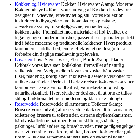
Køkken og Hvidevarer
Køkken Hvidevarer &amp; Moderne
Køkkenudstyr Udforsk vores udvalg af Køkken Hvidevarer
designet til ydeevne, effektivitet og stil. Vores kollektion
inkluderer indbyggede ovne, kogeplader, køleskabe,
opvaskemaskiner, mikrobølgeovne, emhætter og
køkkenvaske. Fremstillet med materialer af høj kvalitet og
tilgængelige i moderne finishes, passer disse apparater perfekt
ind i både moderne og traditionelle køkkener. Hvert produkt
kombinerer holdbarhed, energieffektivitet og design for at
forbedre din daglige madlavningsoplevelse.
Lavasten
Lava Sten – Vask, Fliser, Borde &amp; Plader
Udforsk vores lava sten kollektion, fremstillet af naturlig
vulkansk sten. Vælg mellem lava sten vaske, håndvaske,
fliser, plader og bordplader, inklusive glaserede versioner for
unikke overflader. Perfekt til badeværelser, køkkener og stuer,
kombinerer lava sten holdbarhed, varmebestandighed og
naturlig skønhed. Hvert stykke er designet til at bringe tidløs
stil og funktionalitet ind i moderne og klassiske interiører.
Reservedele
Reservedele til Armaturer, Toiletter &amp;
Brusere Vores udvalg af reservedele dækker alt fra armaturer,
toiletter og brusere til toiletsæder, cisterne skyllemekanismer,
håndvaskafløb og patroner. Find udskiftningshåndtag,
pakninger, luftblandere og brusehoveder, mange tilgængelige i
massivt messing med krom, nikkel, bronze, kobber eller guld
finish. Alle dele er nemme at installere og sikrer pålidelig