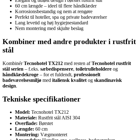
Elegant og tidløst design i børstet rustfrit stål
60 cm længde – ideel til flere håndklæder
Korrosionsbestandig og nem at rengøre
Perfekt til hoteller, spa og private badeværelser
Lang levetid og høj hygiejnestandard
Nem montering med skjulte beslag
Kombiner med andre produkter i rustfrit
stål
Kombinér
Tecnohotel TX212
med resten af
Tecnohotel rustfrit
stål serien
– f.eks.
sæbedispensere
,
toiletrulleholdere
og
håndklædekroge
– for et fuldendt,
professionelt
badeværelsesmiljø
med
italiensk kvalitet
og
skandinavisk
design
.
Tekniske specifikationer
Model:
Tecnohotel TX212
Materiale:
Rustfrit stål AISI 304
Overflade:
Børstet
Længde:
60 cm
Montering:
Vægmonteret