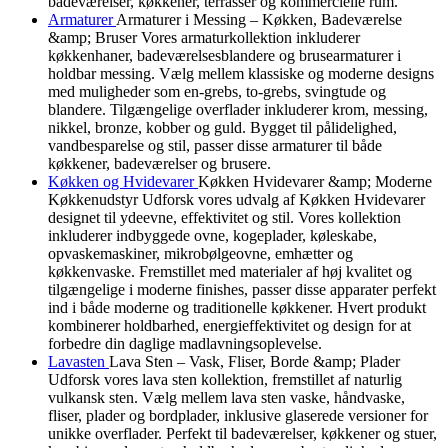
badeværelser, køkkener, terrasser og kommercielle rum.
Armaturer
Armaturer i Messing – Køkken, Badeværelse
&amp; Bruser Vores armaturkollektion inkluderer
køkkenhaner, badeværelsesblandere og brusearmaturer i
holdbar messing. Vælg mellem klassiske og moderne designs
med muligheder som en-grebs, to-grebs, svingtude og
blandere. Tilgængelige overflader inkluderer krom, messing,
nikkel, bronze, kobber og guld. Bygget til pålidelighed,
vandbesparelse og stil, passer disse armaturer til både
køkkener, badeværelser og brusere.
Køkken og Hvidevarer
Køkken Hvidevarer &amp; Moderne
Køkkenudstyr Udforsk vores udvalg af Køkken Hvidevarer
designet til ydeevne, effektivitet og stil. Vores kollektion
inkluderer indbyggede ovne, kogeplader, køleskabe,
opvaskemaskiner, mikrobølgeovne, emhætter og
køkkenvaske. Fremstillet med materialer af høj kvalitet og
tilgængelige i moderne finishes, passer disse apparater perfekt
ind i både moderne og traditionelle køkkener. Hvert produkt
kombinerer holdbarhed, energieffektivitet og design for at
forbedre din daglige madlavningsoplevelse.
Lavasten
Lava Sten – Vask, Fliser, Borde &amp; Plader
Udforsk vores lava sten kollektion, fremstillet af naturlig
vulkansk sten. Vælg mellem lava sten vaske, håndvaske,
fliser, plader og bordplader, inklusive glaserede versioner for
unikke overflader. Perfekt til badeværelser, køkkener og stuer,