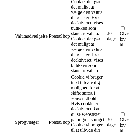
Cookie, der gør
det muligt at
vælge den valuta,
du ønsker. Hvis
deaktiveret, vises
butikken som
standardvaluta.
30
Give
Valutaudvælgelse
PrestaShop
Cookie, der gør
dage
lov
det muligt at
til
vælge den valuta,
du ønsker. Hvis
deaktiveret, vises
butikken som
standardvaluta.
Cookie vi bruger
til at tilbyde dig
mulighed for at
skifte sprog i
vores indhold.
Hvis cookie er
deaktiveret, kan
du se webstedet
på originalsproget.
30
Give
Sprogvælger
PrestaShop
Cookie vi bruger
dage
lov
til at tilbyde dig
til