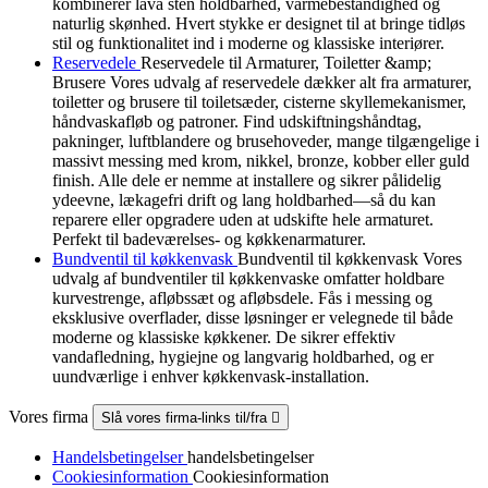
kombinerer lava sten holdbarhed, varmebestandighed og
naturlig skønhed. Hvert stykke er designet til at bringe tidløs
stil og funktionalitet ind i moderne og klassiske interiører.
Reservedele
Reservedele til Armaturer, Toiletter &amp;
Brusere Vores udvalg af reservedele dækker alt fra armaturer,
toiletter og brusere til toiletsæder, cisterne skyllemekanismer,
håndvaskafløb og patroner. Find udskiftningshåndtag,
pakninger, luftblandere og brusehoveder, mange tilgængelige i
massivt messing med krom, nikkel, bronze, kobber eller guld
finish. Alle dele er nemme at installere og sikrer pålidelig
ydeevne, lækagefri drift og lang holdbarhed—så du kan
reparere eller opgradere uden at udskifte hele armaturet.
Perfekt til badeværelses- og køkkenarmaturer.
Bundventil til køkkenvask
Bundventil til køkkenvask Vores
udvalg af bundventiler til køkkenvaske omfatter holdbare
kurvestrenge, afløbssæt og afløbsdele. Fås i messing og
eksklusive overflader, disse løsninger er velegnede til både
moderne og klassiske køkkener. De sikrer effektiv
vandafledning, hygiejne og langvarig holdbarhed, og er
uundværlige i enhver køkkenvask-installation.
Vores firma
Slå vores firma-links til/fra

Handelsbetingelser
handelsbetingelser
Cookiesinformation
Cookiesinformation