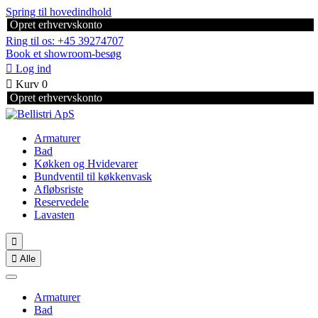
Spring til hovedindhold
Opret erhvervskonto
Ring til os: +45 39274707
Book et showroom-besøg

Log ind

Kurv
0
Opret erhvervskonto
Armaturer
Bad
Køkken og Hvidevarer
Bundventil til køkkenvask
Afløbsriste
Reservedele
Lavasten


Alle
Armaturer
Bad