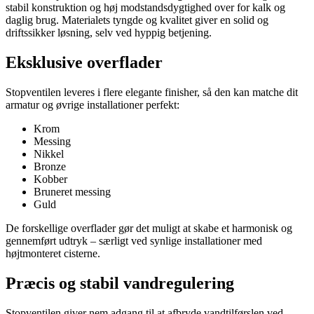
stabil konstruktion og høj modstandsdygtighed over for kalk og
daglig brug. Materialets tyngde og kvalitet giver en solid og
driftssikker løsning, selv ved hyppig betjening.
Eksklusive overflader
Stopventilen leveres i flere elegante finisher, så den kan matche dit
armatur og øvrige installationer perfekt:
Krom
Messing
Nikkel
Bronze
Kobber
Bruneret messing
Guld
De forskellige overflader gør det muligt at skabe et harmonisk og
gennemført udtryk – særligt ved synlige installationer med
højtmonteret cisterne.
Præcis og stabil vandregulering
Stopventilen giver nem adgang til at afbryde vandtilførslen ved