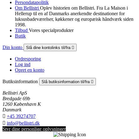
Persondatapolitik
Om Bellistri
Oplev historien om Bellistri. Fra La Maison i
Hellerup til en af Danmarks anerkendte destinationer for
luksus­badeværelser, køkkener og europæisk håndværk siden
1998.
Tilbud
Vores specialprodukter
Butik
Din konto
Slå dine kontolinks til/fra

Ordresporing
Log ind
Opret en konto
Butiksinformation
Slå butiksinformation til/fra

Bellistri ApS
Bredgade 69b
1260 København K
Danmark

+45 39274707

info@bellistri.dk
Styr dine personlige oplysninger