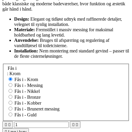
både klassiske og moderne badeværelser, hvor funktion og æstetik
går hånd i hånd.
Design:
Elegant og tidløst udtryk med raffinerede detaljer,
velegnet til synlig installation.
Materiale:
Fremstillet i massiv messing for maksimal
holdbarhed og lang levetid.
Anvendelse:
Bruges til afspærring og regulering af
vandtilførsel til toiletcisterne.
Installation:
Nem montering med standard gevind – passer til
de fleste cisterneløsninger.
Fås i
: Krom
Fås i -
Krom
Fås i -
Messing
Fås i -
Nikkel
Fås i -
Bronze
Fås i -
Kobber
Fås i -
Bruneret messing
Fås i -
Guld





Læg i kurv