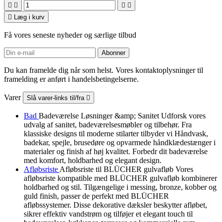





Læg i kurv
Få vores seneste nyheder og særlige tilbud
Du kan framelde dig når som helst. Vores kontaktoplysninger til
framelding er anført i handelsbetingelserne.
Varer
Slå varer-links til/fra

Bad
Badeværelse Løsninger &amp; Sanitet Udforsk vores
udvalg af sanitet, badeværelsesmøbler og tilbehør. Fra
klassiske designs til moderne stilarter tilbyder vi Håndvask,
badekar, spejle, brusedøre og opvarmede håndklædestænger i
materialer og finish af høj kvalitet. Forbedr dit badeværelse
med komfort, holdbarhed og elegant design.
Afløbsriste
Afløbsriste til BLÜCHER gulvafløb Vores
afløbsriste kompatible med BLÜCHER gulvafløb kombinerer
holdbarhed og stil. Tilgængelige i messing, bronze, kobber og
guld finish, passer de perfekt med BLÜCHER
afløbssystemer. Disse dekorative dæksler beskytter afløbet,
sikrer effektiv vandstrøm og tilføjer et elegant touch til