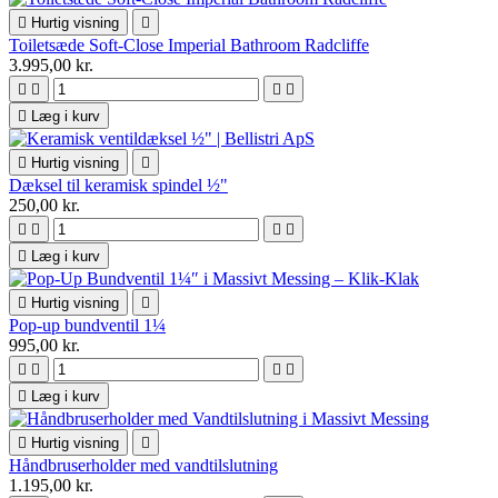

Hurtig visning

Toiletsæde Soft-Close Imperial Bathroom Radcliffe
3.995,00 kr.





Læg i kurv

Hurtig visning

Dæksel til keramisk spindel ½"
250,00 kr.





Læg i kurv

Hurtig visning

Pop-up bundventil 1¼
995,00 kr.





Læg i kurv

Hurtig visning

Håndbruserholder med vandtilslutning
1.195,00 kr.