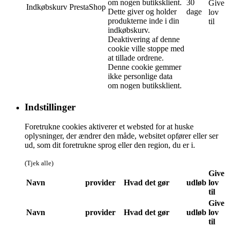
om nogen butiksklient.
30
Give
Indkøbskurv
PrestaShop
Dette giver og holder
dage
lov
produkterne inde i din
til
indkøbskurv.
Deaktivering af denne
cookie ville stoppe med
at tillade ordrene.
Denne cookie gemmer
ikke personlige data
om nogen butiksklient.
Indstillinger
Foretrukne cookies aktiverer et websted for at huske
oplysninger, der ændrer den måde, websitet opfører eller ser
ud, som dit foretrukne sprog eller den region, du er i.
(Tjek alle)
Give
Navn
provider
Hvad det gør
udløb
lov
til
Give
Navn
provider
Hvad det gør
udløb
lov
til