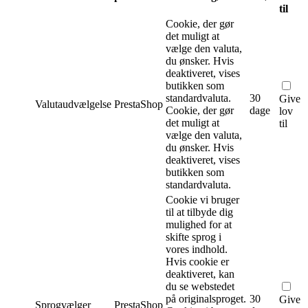
til
Cookie, der gør
det muligt at
vælge den valuta,
du ønsker. Hvis
deaktiveret, vises
butikken som
standardvaluta.
30
Give
Valutaudvælgelse
PrestaShop
Cookie, der gør
dage
lov
det muligt at
til
vælge den valuta,
du ønsker. Hvis
deaktiveret, vises
butikken som
standardvaluta.
Cookie vi bruger
til at tilbyde dig
mulighed for at
skifte sprog i
vores indhold.
Hvis cookie er
deaktiveret, kan
du se webstedet
på originalsproget.
30
Give
Sprogvælger
PrestaShop