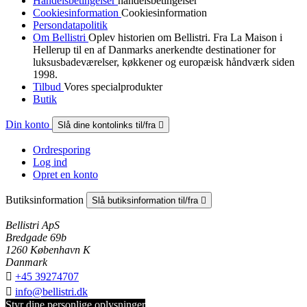
Handelsbetingelser
handelsbetingelser
Cookiesinformation
Cookiesinformation
Persondatapolitik
Om Bellistri
Oplev historien om Bellistri. Fra La Maison i
Hellerup til en af Danmarks anerkendte destinationer for
luksus­badeværelser, køkkener og europæisk håndværk siden
1998.
Tilbud
Vores specialprodukter
Butik
Din konto
Slå dine kontolinks til/fra

Ordresporing
Log ind
Opret en konto
Butiksinformation
Slå butiksinformation til/fra

Bellistri ApS
Bredgade 69b
1260 København K
Danmark

+45 39274707

info@bellistri.dk
Styr dine personlige oplysninger