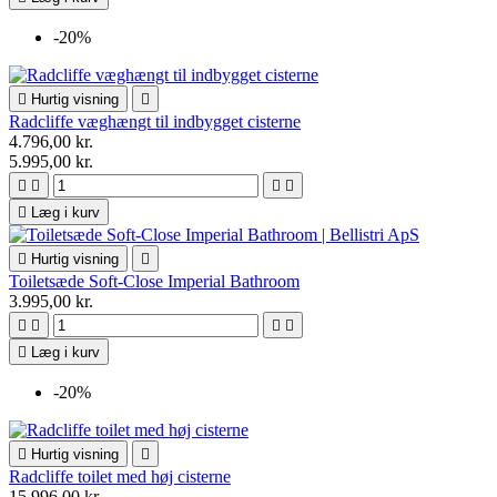
-20%

Hurtig visning

Radcliffe væghængt til indbygget cisterne
4.796,00 kr.
5.995,00 kr.





Læg i kurv

Hurtig visning

Toiletsæde Soft-Close Imperial Bathroom
3.995,00 kr.





Læg i kurv
-20%

Hurtig visning

Radcliffe toilet med høj cisterne
15.996,00 kr.