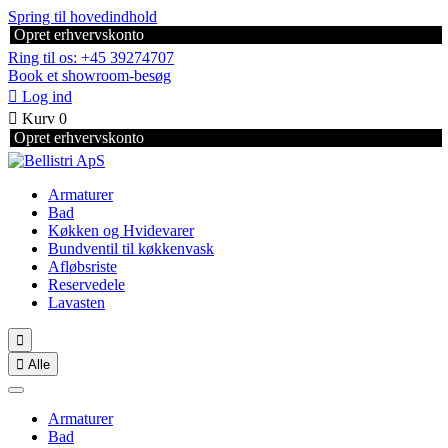
Spring til hovedindhold
Opret erhvervskonto
Ring til os: +45 39274707
Book et showroom-besøg

Log ind

Kurv
0
Opret erhvervskonto
Armaturer
Bad
Køkken og Hvidevarer
Bundventil til køkkenvask
Afløbsriste
Reservedele
Lavasten


Alle
Armaturer
Bad