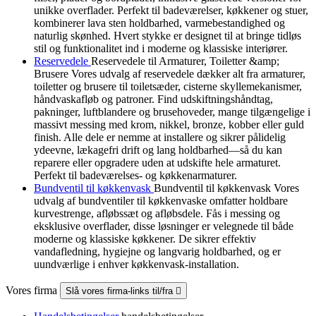
unikke overflader. Perfekt til badeværelser, køkkener og stuer,
kombinerer lava sten holdbarhed, varmebestandighed og
naturlig skønhed. Hvert stykke er designet til at bringe tidløs
stil og funktionalitet ind i moderne og klassiske interiører.
Reservedele
Reservedele til Armaturer, Toiletter &amp;
Brusere Vores udvalg af reservedele dækker alt fra armaturer,
toiletter og brusere til toiletsæder, cisterne skyllemekanismer,
håndvaskafløb og patroner. Find udskiftningshåndtag,
pakninger, luftblandere og brusehoveder, mange tilgængelige i
massivt messing med krom, nikkel, bronze, kobber eller guld
finish. Alle dele er nemme at installere og sikrer pålidelig
ydeevne, lækagefri drift og lang holdbarhed—så du kan
reparere eller opgradere uden at udskifte hele armaturet.
Perfekt til badeværelses- og køkkenarmaturer.
Bundventil til køkkenvask
Bundventil til køkkenvask Vores
udvalg af bundventiler til køkkenvaske omfatter holdbare
kurvestrenge, afløbssæt og afløbsdele. Fås i messing og
eksklusive overflader, disse løsninger er velegnede til både
moderne og klassiske køkkener. De sikrer effektiv
vandafledning, hygiejne og langvarig holdbarhed, og er
uundværlige i enhver køkkenvask-installation.
Vores firma
Slå vores firma-links til/fra
