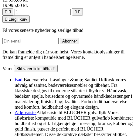
19.995,00 kr.





Læg i kurv
Få vores seneste nyheder og særlige tilbud
Du kan framelde dig når som helst. Vores kontaktoplysninger til
framelding er anført i handelsbetingelserne.
Varer
Slå varer-links til/fra

Bad
Badeværelse Løsninger &amp; Sanitet Udforsk vores
udvalg af sanitet, badeværelsesmøbler og tilbehør. Fra
klassiske designs til moderne stilarter tilbyder vi Håndvask,
badekar, spejle, brusedøre og opvarmede håndklædestænger i
materialer og finish af høj kvalitet. Forbedr dit badeværelse
med komfort, holdbarhed og elegant design.
Afløbsriste
Afløbsriste til BLÜCHER gulvafløb Vores
afløbsriste kompatible med BLÜCHER gulvafløb kombinerer
holdbarhed og stil. Tilgængelige i messing, bronze, kobber og
guld finish, passer de perfekt med BLÜCHER
afløbssystemer. Disse dekorative dæksler beskytter afløbet,