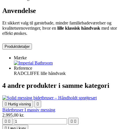
Anvendelse
Et sikkert valg til gæstebade, mindre familiebadeværelser og
kvalitetsrenoveringer, hvor en
lille klassisk håndvask
med stor
effekt ønskes.
Produktdetaljer
Mærke
Reference
RADCLIFFE lille håndvask
4 andre produkter i samme kategori

Hurtig visning

Bidetbruser I massiv messing
2.995,00 kr.





Læg i kurv