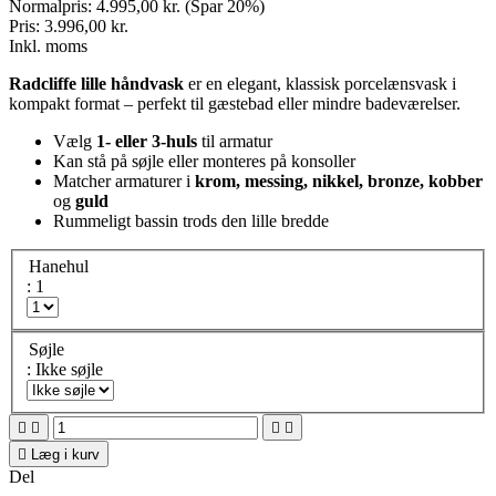
Normalpris:
4.995,00 kr.
(Spar 20%)
Pris:
3.996,00 kr.
Inkl. moms
Radcliffe lille håndvask
er en elegant, klassisk porcelænsvask i
kompakt format – perfekt til gæstebad eller mindre badeværelser.
Vælg
1- eller 3-huls
til armatur
Kan stå på søjle eller monteres på konsoller
Matcher armaturer i
krom, messing, nikkel, bronze, kobber
og
guld
Rummeligt bassin trods den lille bredde
Hanehul
: 1
Søjle
: Ikke søjle





Læg i kurv
Del