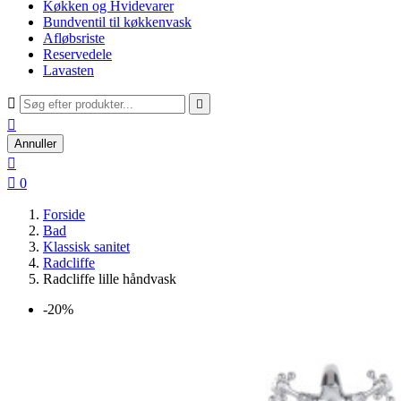
Køkken og Hvidevarer
Bundventil til køkkenvask
Afløbsriste
Reservedele
Lavasten



Annuller


0
Forside
Bad
Klassisk sanitet
Radcliffe
Radcliffe lille håndvask
-20%