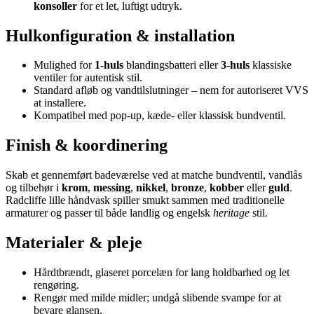
konsoller
for et let, luftigt udtryk.
Hulkonfiguration & installation
Mulighed for
1-huls
blandingsbatteri eller
3-huls
klassiske
ventiler for autentisk stil.
Standard afløb og vandtilslutninger – nem for autoriseret VVS
at installere.
Kompatibel med pop-up, kæde- eller klassisk bundventil.
Finish & koordinering
Skab et gennemført badeværelse ved at matche bundventil, vandlås
og tilbehør i
krom
,
messing
,
nikkel
,
bronze
,
kobber
eller
guld
.
Radcliffe lille håndvask spiller smukt sammen med traditionelle
armaturer og passer til både landlig og engelsk
heritage
stil.
Materialer & pleje
Hårdtbrændt, glaseret porcelæn for lang holdbarhed og let
rengøring.
Rengør med milde midler; undgå slibende svampe for at
bevare glansen.