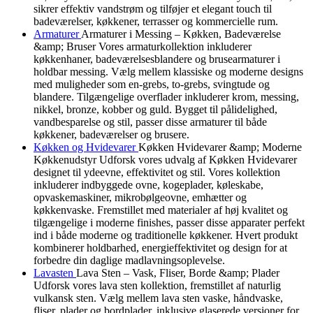
sikrer effektiv vandstrøm og tilføjer et elegant touch til
badeværelser, køkkener, terrasser og kommercielle rum.
Armaturer
Armaturer i Messing – Køkken, Badeværelse
&amp; Bruser Vores armaturkollektion inkluderer
køkkenhaner, badeværelsesblandere og brusearmaturer i
holdbar messing. Vælg mellem klassiske og moderne designs
med muligheder som en-grebs, to-grebs, svingtude og
blandere. Tilgængelige overflader inkluderer krom, messing,
nikkel, bronze, kobber og guld. Bygget til pålidelighed,
vandbesparelse og stil, passer disse armaturer til både
køkkener, badeværelser og brusere.
Køkken og Hvidevarer
Køkken Hvidevarer &amp; Moderne
Køkkenudstyr Udforsk vores udvalg af Køkken Hvidevarer
designet til ydeevne, effektivitet og stil. Vores kollektion
inkluderer indbyggede ovne, kogeplader, køleskabe,
opvaskemaskiner, mikrobølgeovne, emhætter og
køkkenvaske. Fremstillet med materialer af høj kvalitet og
tilgængelige i moderne finishes, passer disse apparater perfekt
ind i både moderne og traditionelle køkkener. Hvert produkt
kombinerer holdbarhed, energieffektivitet og design for at
forbedre din daglige madlavningsoplevelse.
Lavasten
Lava Sten – Vask, Fliser, Borde &amp; Plader
Udforsk vores lava sten kollektion, fremstillet af naturlig
vulkansk sten. Vælg mellem lava sten vaske, håndvaske,
fliser, plader og bordplader, inklusive glaserede versioner for