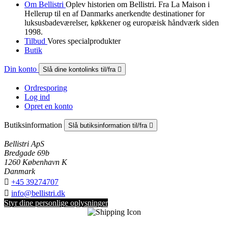
Om Bellistri
Oplev historien om Bellistri. Fra La Maison i
Hellerup til en af Danmarks anerkendte destinationer for
luksus­badeværelser, køkkener og europæisk håndværk siden
1998.
Tilbud
Vores specialprodukter
Butik
Din konto
Slå dine kontolinks til/fra

Ordresporing
Log ind
Opret en konto
Butiksinformation
Slå butiksinformation til/fra

Bellistri ApS
Bredgade 69b
1260 København K
Danmark

+45 39274707

info@bellistri.dk
Styr dine personlige oplysninger