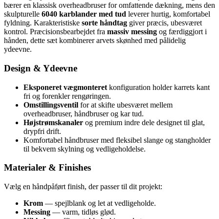
bærer en klassisk overheadbruser for omfattende dækning, mens den
skulpturelle
6040 karblander med tud
leverer hurtig, komfortabel
fyldning. Karakteristiske
sorte håndtag
giver præcis, ubesværet
kontrol. Præcisionsbearbejdet fra
massiv messing
og færdiggjort i
hånden, dette sæt kombinerer arvets skønhed med pålidelig
ydeevne.
Design & Ydeevne
Eksponeret vægmonteret
konfiguration holder karrets kant
fri og forenkler rengøringen.
Omstillingsventil
for at skifte ubesværet mellem
overheadbruser, håndbruser og kar tud.
Højstrømskanaler
og premium indre dele designet til glat,
drypfri drift.
Komfortabel håndbruser med fleksibel slange og stangholder
til bekvem skylning og vedligeholdelse.
Materialer & Finishes
Vælg en håndpåført finish, der passer til dit projekt:
Krom
— spejlblank og let at vedligeholde.
Messing
— varm, tidløs glød.