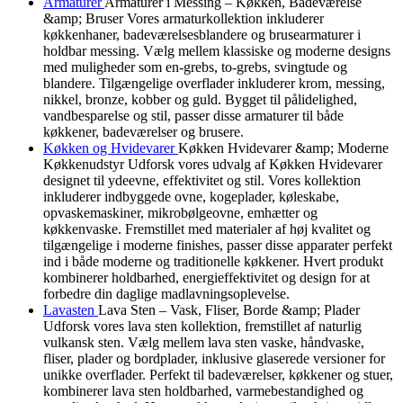
Armaturer
Armaturer i Messing – Køkken, Badeværelse
&amp; Bruser Vores armaturkollektion inkluderer
køkkenhaner, badeværelsesblandere og brusearmaturer i
holdbar messing. Vælg mellem klassiske og moderne designs
med muligheder som en-grebs, to-grebs, svingtude og
blandere. Tilgængelige overflader inkluderer krom, messing,
nikkel, bronze, kobber og guld. Bygget til pålidelighed,
vandbesparelse og stil, passer disse armaturer til både
køkkener, badeværelser og brusere.
Køkken og Hvidevarer
Køkken Hvidevarer &amp; Moderne
Køkkenudstyr Udforsk vores udvalg af Køkken Hvidevarer
designet til ydeevne, effektivitet og stil. Vores kollektion
inkluderer indbyggede ovne, kogeplader, køleskabe,
opvaskemaskiner, mikrobølgeovne, emhætter og
køkkenvaske. Fremstillet med materialer af høj kvalitet og
tilgængelige i moderne finishes, passer disse apparater perfekt
ind i både moderne og traditionelle køkkener. Hvert produkt
kombinerer holdbarhed, energieffektivitet og design for at
forbedre din daglige madlavningsoplevelse.
Lavasten
Lava Sten – Vask, Fliser, Borde &amp; Plader
Udforsk vores lava sten kollektion, fremstillet af naturlig
vulkansk sten. Vælg mellem lava sten vaske, håndvaske,
fliser, plader og bordplader, inklusive glaserede versioner for
unikke overflader. Perfekt til badeværelser, køkkener og stuer,
kombinerer lava sten holdbarhed, varmebestandighed og