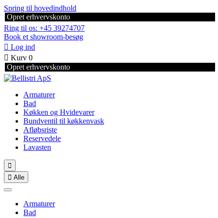
Spring til hovedindhold
Opret erhvervskonto
Ring til os: +45 39274707
Book et showroom-besøg

Log ind

Kurv
0
Opret erhvervskonto
Armaturer
Bad
Køkken og Hvidevarer
Bundventil til køkkenvask
Afløbsriste
Reservedele
Lavasten


Alle
Armaturer
Bad