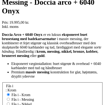
Messing - Doccia arco + 6040
Onyx
Pris:
19.995,00 kr.
Inkl. moms
Doccia Arco + 6040 Onyx
er en luksus
eksponeret buet
brusestang med badekarsarmatur
i massiv messing, der
kombinerer et fejet stigerør og klassisk overheadbruser med den
skulpturelle 6040 karblander og tud, færdiggjort med elegante
sorte
håndtag
. Håndfærdig i
krom, messing, nikkel, bronze, kobber,
bruneret messing
eller
guld
.
Eksponeret væginstallation: buet stigerør & overhead + 6040
karblander med tud og håndbruser
Premium
massiv messing
konstruktion for glat, højstrøms,
drypfri ydeevne
Fås i
: Krom
Fås i -
Krom
Fås i -
Messing
Fås i -
Nikkel