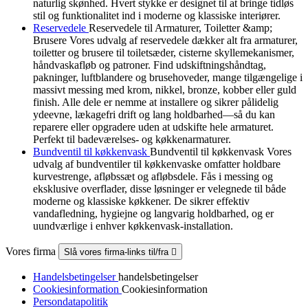
naturlig skønhed. Hvert stykke er designet til at bringe tidløs
stil og funktionalitet ind i moderne og klassiske interiører.
Reservedele
Reservedele til Armaturer, Toiletter &amp;
Brusere Vores udvalg af reservedele dækker alt fra armaturer,
toiletter og brusere til toiletsæder, cisterne skyllemekanismer,
håndvaskafløb og patroner. Find udskiftningshåndtag,
pakninger, luftblandere og brusehoveder, mange tilgængelige i
massivt messing med krom, nikkel, bronze, kobber eller guld
finish. Alle dele er nemme at installere og sikrer pålidelig
ydeevne, lækagefri drift og lang holdbarhed—så du kan
reparere eller opgradere uden at udskifte hele armaturet.
Perfekt til badeværelses- og køkkenarmaturer.
Bundventil til køkkenvask
Bundventil til køkkenvask Vores
udvalg af bundventiler til køkkenvaske omfatter holdbare
kurvestrenge, afløbssæt og afløbsdele. Fås i messing og
eksklusive overflader, disse løsninger er velegnede til både
moderne og klassiske køkkener. De sikrer effektiv
vandafledning, hygiejne og langvarig holdbarhed, og er
uundværlige i enhver køkkenvask-installation.
Vores firma
Slå vores firma-links til/fra

Handelsbetingelser
handelsbetingelser
Cookiesinformation
Cookiesinformation
Persondatapolitik