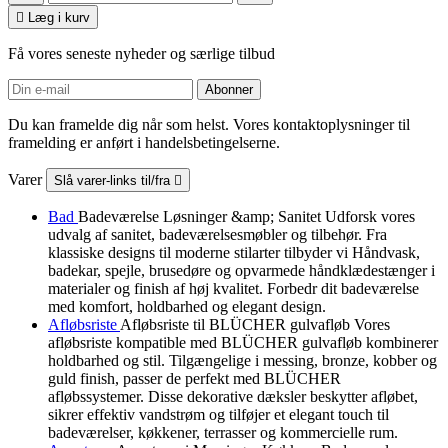

Læg i kurv
Få vores seneste nyheder og særlige tilbud
Du kan framelde dig når som helst. Vores kontaktoplysninger til
framelding er anført i handelsbetingelserne.
Varer
Slå varer-links til/fra

Bad
Badeværelse Løsninger &amp; Sanitet Udforsk vores
udvalg af sanitet, badeværelsesmøbler og tilbehør. Fra
klassiske designs til moderne stilarter tilbyder vi Håndvask,
badekar, spejle, brusedøre og opvarmede håndklædestænger i
materialer og finish af høj kvalitet. Forbedr dit badeværelse
med komfort, holdbarhed og elegant design.
Afløbsriste
Afløbsriste til BLÜCHER gulvafløb Vores
afløbsriste kompatible med BLÜCHER gulvafløb kombinerer
holdbarhed og stil. Tilgængelige i messing, bronze, kobber og
guld finish, passer de perfekt med BLÜCHER
afløbssystemer. Disse dekorative dæksler beskytter afløbet,
sikrer effektiv vandstrøm og tilføjer et elegant touch til
badeværelser, køkkener, terrasser og kommercielle rum.