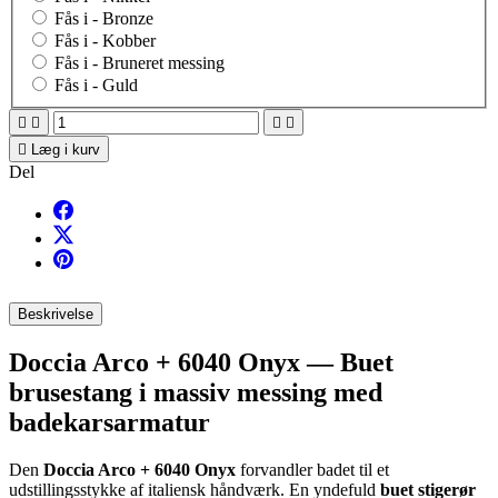
Fås i -
Bronze
Fås i -
Kobber
Fås i -
Bruneret messing
Fås i -
Guld





Læg i kurv
Del
Beskrivelse
Doccia Arco + 6040 Onyx — Buet
brusestang i massiv messing med
badekarsarmatur
Den
Doccia Arco + 6040 Onyx
forvandler badet til et
udstillingsstykke af italiensk håndværk. En yndefuld
buet stigerør