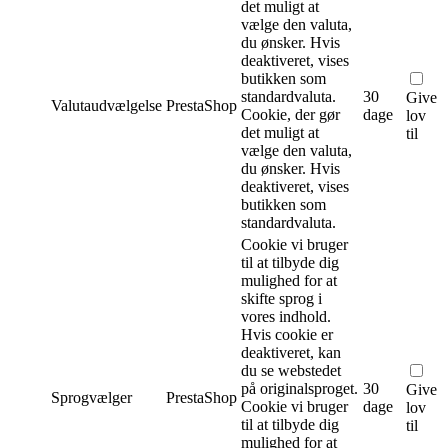
det muligt at
vælge den valuta,
du ønsker. Hvis
deaktiveret, vises
butikken som
standardvaluta.
30
Give
Valutaudvælgelse
PrestaShop
Cookie, der gør
dage
lov
det muligt at
til
vælge den valuta,
du ønsker. Hvis
deaktiveret, vises
butikken som
standardvaluta.
Cookie vi bruger
til at tilbyde dig
mulighed for at
skifte sprog i
vores indhold.
Hvis cookie er
deaktiveret, kan
du se webstedet
på originalsproget.
30
Give
Sprogvælger
PrestaShop
Cookie vi bruger
dage
lov
til at tilbyde dig
til
mulighed for at