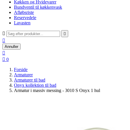
Køkken og Hvidevarer
Bundventil til køkkenvask
Afløbsriste
Reservedele
Lavasten



Annuller


0
Forside
Armaturer
Armaturer til bad
Onyx kollektion til bad
Armatur i massiv messing - 3010 S Onyx 1 hul