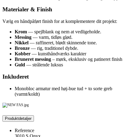
Materialer & Finish
Vælg en håndpåført finish for at komplementere dit projekt:
Krom
— spejlblank og nem at vedligeholde.
Messing
— varm, tidløs glød.
Nikkel
— raffineret, blødt skinnende tone.
Bronze
— rig, traditionel dybde.
Kobber
— kunsthåndværks karakter
Bruneret messing
– mørk, eksklusiv og patineret finish
Guld
— strålende luksus
Inkluderet
Monobloc armatur med høj-bue tud + to sorte greb
(varmt/koldt)
Produktdetaljer
Reference
3010 S Onyx