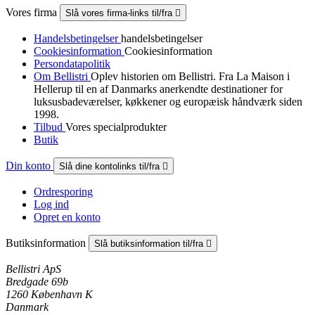
Vores firma
Slå vores firma-links til/fra

Handelsbetingelser
handelsbetingelser
Cookiesinformation
Cookiesinformation
Persondatapolitik
Om Bellistri
Oplev historien om Bellistri. Fra La Maison i
Hellerup til en af Danmarks anerkendte destinationer for
luksus­badeværelser, køkkener og europæisk håndværk siden
1998.
Tilbud
Vores specialprodukter
Butik
Din konto
Slå dine kontolinks til/fra

Ordresporing
Log ind
Opret en konto
Butiksinformation
Slå butiksinformation til/fra

Bellistri ApS
Bredgade 69b
1260 København K
Danmark