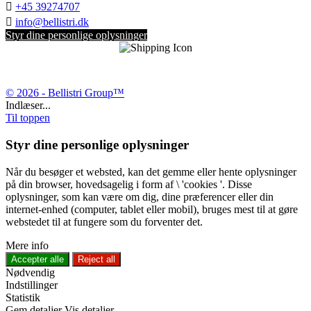

+45 39274707

info@bellistri.dk
Styr dine personlige oplysninger
© 2026 - Bellistri Group™
Indlæser...
Til toppen
Styr dine personlige oplysninger
Når du besøger et websted, kan det gemme eller hente oplysninger
på din browser, hovedsagelig i form af \ 'cookies '. Disse
oplysninger, som kan være om dig, dine præferencer eller din
internet-enhed (computer, tablet eller mobil), bruges mest til at gøre
webstedet til at fungere som du forventer det.
Mere info
Accepter alle
Reject all
Nødvendig
Indstillinger
Statistik
Gem detaljer
Vis detaljer