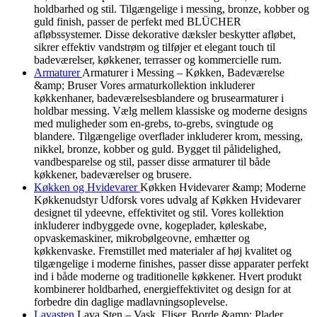
holdbarhed og stil. Tilgængelige i messing, bronze, kobber og
guld finish, passer de perfekt med BLÜCHER
afløbssystemer. Disse dekorative dæksler beskytter afløbet,
sikrer effektiv vandstrøm og tilføjer et elegant touch til
badeværelser, køkkener, terrasser og kommercielle rum.
Armaturer
Armaturer i Messing – Køkken, Badeværelse
&amp; Bruser Vores armaturkollektion inkluderer
køkkenhaner, badeværelsesblandere og brusearmaturer i
holdbar messing. Vælg mellem klassiske og moderne designs
med muligheder som en-grebs, to-grebs, svingtude og
blandere. Tilgængelige overflader inkluderer krom, messing,
nikkel, bronze, kobber og guld. Bygget til pålidelighed,
vandbesparelse og stil, passer disse armaturer til både
køkkener, badeværelser og brusere.
Køkken og Hvidevarer
Køkken Hvidevarer &amp; Moderne
Køkkenudstyr Udforsk vores udvalg af Køkken Hvidevarer
designet til ydeevne, effektivitet og stil. Vores kollektion
inkluderer indbyggede ovne, kogeplader, køleskabe,
opvaskemaskiner, mikrobølgeovne, emhætter og
køkkenvaske. Fremstillet med materialer af høj kvalitet og
tilgængelige i moderne finishes, passer disse apparater perfekt
ind i både moderne og traditionelle køkkener. Hvert produkt
kombinerer holdbarhed, energieffektivitet og design for at
forbedre din daglige madlavningsoplevelse.
Lavasten
Lava Sten – Vask, Fliser, Borde &amp; Plader