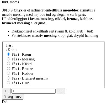
Inkl. moms
3010 S Onyx
er et raffineret
enkelthuls monobloc armatur
i
massiv messing med høj-bue tud og elegante
sorte greb
.
Håndfærdiggjort i
krom, messing, nikkel, bronze, kobber,
bruneret messing
eller
guld
.
Dækmonteret enkelthuls sæt (varm & kold greb + tud)
Førsteklasses
massiv messing
krop; glat, drypfri handling
Fås i
: Krom
Fås i -
Krom
Fås i -
Messing
Fås i -
Nikkel
Fås i -
Bronze
Fås i -
Kobber
Fås i -
Bruneret messing
Fås i -
Guld





Læg i kurv
Del