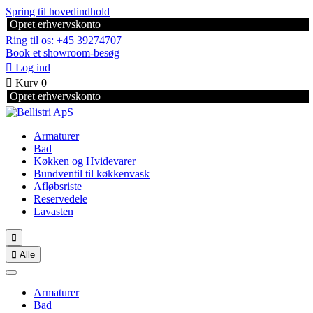
Spring til hovedindhold
Opret erhvervskonto
Ring til os: +45 39274707
Book et showroom-besøg

Log ind

Kurv
0
Opret erhvervskonto
Armaturer
Bad
Køkken og Hvidevarer
Bundventil til køkkenvask
Afløbsriste
Reservedele
Lavasten


Alle
Armaturer
Bad