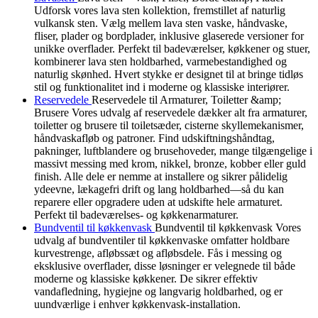
Udforsk vores lava sten kollektion, fremstillet af naturlig
vulkansk sten. Vælg mellem lava sten vaske, håndvaske,
fliser, plader og bordplader, inklusive glaserede versioner for
unikke overflader. Perfekt til badeværelser, køkkener og stuer,
kombinerer lava sten holdbarhed, varmebestandighed og
naturlig skønhed. Hvert stykke er designet til at bringe tidløs
stil og funktionalitet ind i moderne og klassiske interiører.
Reservedele
Reservedele til Armaturer, Toiletter &amp;
Brusere Vores udvalg af reservedele dækker alt fra armaturer,
toiletter og brusere til toiletsæder, cisterne skyllemekanismer,
håndvaskafløb og patroner. Find udskiftningshåndtag,
pakninger, luftblandere og brusehoveder, mange tilgængelige i
massivt messing med krom, nikkel, bronze, kobber eller guld
finish. Alle dele er nemme at installere og sikrer pålidelig
ydeevne, lækagefri drift og lang holdbarhed—så du kan
reparere eller opgradere uden at udskifte hele armaturet.
Perfekt til badeværelses- og køkkenarmaturer.
Bundventil til køkkenvask
Bundventil til køkkenvask Vores
udvalg af bundventiler til køkkenvaske omfatter holdbare
kurvestrenge, afløbssæt og afløbsdele. Fås i messing og
eksklusive overflader, disse løsninger er velegnede til både
moderne og klassiske køkkener. De sikrer effektiv
vandafledning, hygiejne og langvarig holdbarhed, og er
uundværlige i enhver køkkenvask-installation.