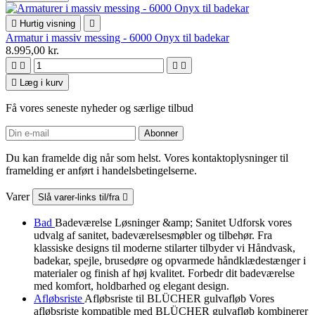

Hurtig visning

Armatur i massiv messing - 6000 Onyx til badekar
8.995,00 kr.





Læg i kurv
Få vores seneste nyheder og særlige tilbud
Du kan framelde dig når som helst. Vores kontaktoplysninger til
framelding er anført i handelsbetingelserne.
Varer
Slå varer-links til/fra

Bad
Badeværelse Løsninger &amp; Sanitet Udforsk vores
udvalg af sanitet, badeværelsesmøbler og tilbehør. Fra
klassiske designs til moderne stilarter tilbyder vi Håndvask,
badekar, spejle, brusedøre og opvarmede håndklædestænger i
materialer og finish af høj kvalitet. Forbedr dit badeværelse
med komfort, holdbarhed og elegant design.
Afløbsriste
Afløbsriste til BLÜCHER gulvafløb Vores
afløbsriste kompatible med BLÜCHER gulvafløb kombinerer