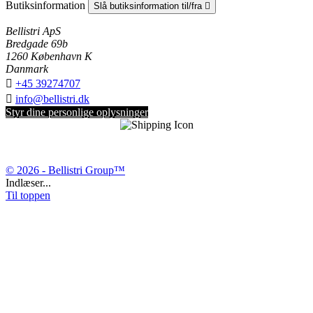
Butiksinformation
Slå butiksinformation til/fra

Bellistri ApS
Bredgade 69b
1260 København K
Danmark

+45 39274707

info@bellistri.dk
Styr dine personlige oplysninger
© 2026 - Bellistri Group™
Indlæser...
Til toppen