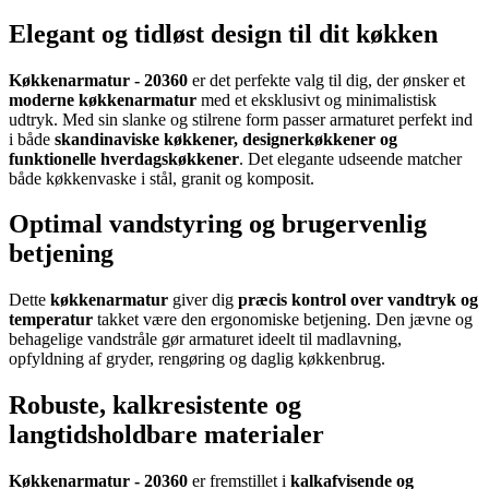
Elegant og tidløst design til dit køkken
Køkkenarmatur - 20360
er det perfekte valg til dig, der ønsker et
moderne køkkenarmatur
med et eksklusivt og minimalistisk
udtryk. Med sin slanke og stilrene form passer armaturet perfekt ind
i både
skandinaviske køkkener, designerkøkkener og
funktionelle hverdagskøkkener
. Det elegante udseende matcher
både køkkenvaske i stål, granit og komposit.
Optimal vandstyring og brugervenlig
betjening
Dette
køkkenarmatur
giver dig
præcis kontrol over vandtryk og
temperatur
takket være den ergonomiske betjening. Den jævne og
behagelige vandstråle gør armaturet ideelt til madlavning,
opfyldning af gryder, rengøring og daglig køkkenbrug.
Robuste, kalkresistente og
langtidsholdbare materialer
Køkkenarmatur - 20360
er fremstillet i
kalkafvisende og