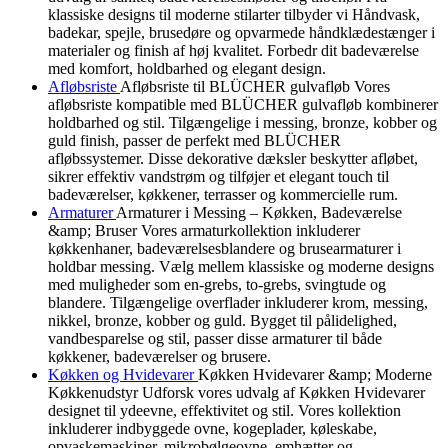
klassiske designs til moderne stilarter tilbyder vi Håndvask,
badekar, spejle, brusedøre og opvarmede håndklædestænger i
materialer og finish af høj kvalitet. Forbedr dit badeværelse
med komfort, holdbarhed og elegant design.
Afløbsriste
Afløbsriste til BLÜCHER gulvafløb Vores
afløbsriste kompatible med BLÜCHER gulvafløb kombinerer
holdbarhed og stil. Tilgængelige i messing, bronze, kobber og
guld finish, passer de perfekt med BLÜCHER
afløbssystemer. Disse dekorative dæksler beskytter afløbet,
sikrer effektiv vandstrøm og tilføjer et elegant touch til
badeværelser, køkkener, terrasser og kommercielle rum.
Armaturer
Armaturer i Messing – Køkken, Badeværelse
&amp; Bruser Vores armaturkollektion inkluderer
køkkenhaner, badeværelsesblandere og brusearmaturer i
holdbar messing. Vælg mellem klassiske og moderne designs
med muligheder som en-grebs, to-grebs, svingtude og
blandere. Tilgængelige overflader inkluderer krom, messing,
nikkel, bronze, kobber og guld. Bygget til pålidelighed,
vandbesparelse og stil, passer disse armaturer til både
køkkener, badeværelser og brusere.
Køkken og Hvidevarer
Køkken Hvidevarer &amp; Moderne
Køkkenudstyr Udforsk vores udvalg af Køkken Hvidevarer
designet til ydeevne, effektivitet og stil. Vores kollektion
inkluderer indbyggede ovne, kogeplader, køleskabe,
opvaskemaskiner, mikrobølgeovne, emhætter og