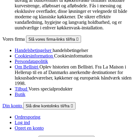
udvalg af bundventiler til køkkenvaske omfatter holdbare
kurvestrenge, afløbssæt og afløbsdele. Fås i messing og
eksklusive overflader, disse løsninger er velegnede til både
moderne og klassiske køkkener. De sikrer effektiv
vandafledning, hygiejne og langvarig holdbarhed, og er
uundværlige i enhver køkkenvask-installation.
Vores firma
Slå vores firma-links til/fra

Handelsbetingelser
handelsbetingelser
Cookiesinformation
Cookiesinformation
Persondatapolitik
Om Bellistri
Oplev historien om Bellistri. Fra La Maison i
Hellerup til en af Danmarks anerkendte destinationer for
luksus­badeværelser, køkkener og europæisk håndværk siden
1998.
Tilbud
Vores specialprodukter
Butik
Din konto
Slå dine kontolinks til/fra

Ordresporing
Log ind
Opret en konto