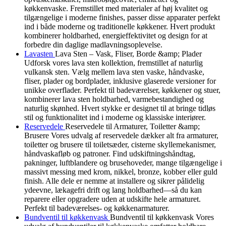
køkkenvaske. Fremstillet med materialer af høj kvalitet og
tilgængelige i moderne finishes, passer disse apparater perfekt
ind i både moderne og traditionelle køkkener. Hvert produkt
kombinerer holdbarhed, energieffektivitet og design for at
forbedre din daglige madlavningsoplevelse.
Lavasten
Lava Sten – Vask, Fliser, Borde &amp; Plader
Udforsk vores lava sten kollektion, fremstillet af naturlig
vulkansk sten. Vælg mellem lava sten vaske, håndvaske,
fliser, plader og bordplader, inklusive glaserede versioner for
unikke overflader. Perfekt til badeværelser, køkkener og stuer,
kombinerer lava sten holdbarhed, varmebestandighed og
naturlig skønhed. Hvert stykke er designet til at bringe tidløs
stil og funktionalitet ind i moderne og klassiske interiører.
Reservedele
Reservedele til Armaturer, Toiletter &amp;
Brusere Vores udvalg af reservedele dækker alt fra armaturer,
toiletter og brusere til toiletsæder, cisterne skyllemekanismer,
håndvaskafløb og patroner. Find udskiftningshåndtag,
pakninger, luftblandere og brusehoveder, mange tilgængelige i
massivt messing med krom, nikkel, bronze, kobber eller guld
finish. Alle dele er nemme at installere og sikrer pålidelig
ydeevne, lækagefri drift og lang holdbarhed—så du kan
reparere eller opgradere uden at udskifte hele armaturet.
Perfekt til badeværelses- og køkkenarmaturer.
Bundventil til køkkenvask
Bundventil til køkkenvask Vores