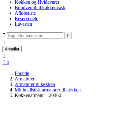
Køkken og Hvidevarer
Bundventil til køkkenvask
Afløbsriste
Reservedele
Lavasten



Annuller


0
Forside
Armaturer
Armaturer til køkken
Minimalistisk armaturer til køkken
Køkkenarmatur - 20360