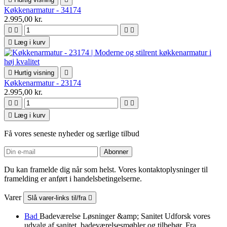
Køkkenarmatur - 34174
2.995,00 kr.





Læg i kurv

Hurtig visning

Køkkenarmatur - 23174
2.995,00 kr.





Læg i kurv
Få vores seneste nyheder og særlige tilbud
Du kan framelde dig når som helst. Vores kontaktoplysninger til
framelding er anført i handelsbetingelserne.
Varer
Slå varer-links til/fra

Bad
Badeværelse Løsninger &amp; Sanitet Udforsk vores
udvalg af sanitet, badeværelsesmøbler og tilbehør. Fra