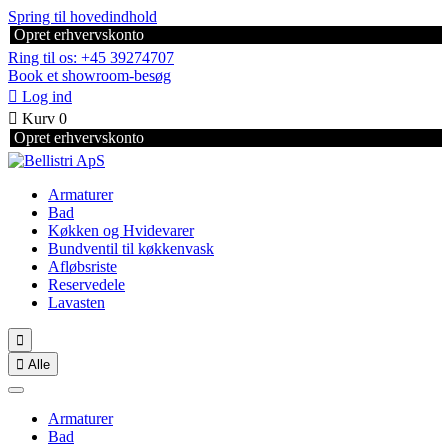
Spring til hovedindhold
Opret erhvervskonto
Ring til os: +45 39274707
Book et showroom-besøg

Log ind

Kurv
0
Opret erhvervskonto
Armaturer
Bad
Køkken og Hvidevarer
Bundventil til køkkenvask
Afløbsriste
Reservedele
Lavasten


Alle
Armaturer
Bad