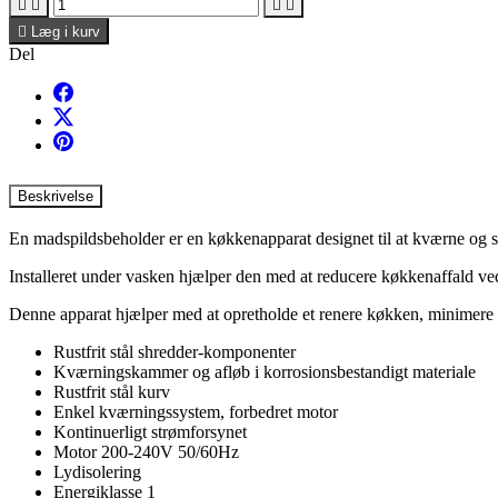





Læg i kurv
Del
Beskrivelse
En madspildsbeholder er en køkkenapparat designet til at kværne og 
Installeret under vasken hjælper den med at reducere køkkenaffald ved a
Denne apparat hjælper med at opretholde et renere køkken, minimere l
Rustfrit stål shredder-komponenter
Kværningskammer og afløb i korrosionsbestandigt materiale
Rustfrit stål kurv
Enkel kværningssystem, forbedret motor
Kontinuerligt strømforsynet
Motor 200-240V 50/60Hz
Lydisolering
Energiklasse 1