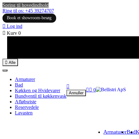
Spring til hovedindhold
Ring til os: +45 39274707
Book et showroom-besøg

Log ind

Kurv
0

Alle
Armaturer
Bad



0
Køkken og Hvidevarer
Annuller
Bundventil til køkkenvask
Afløbsriste
Reservedele
Lavasten
Armaturer
Bad
K