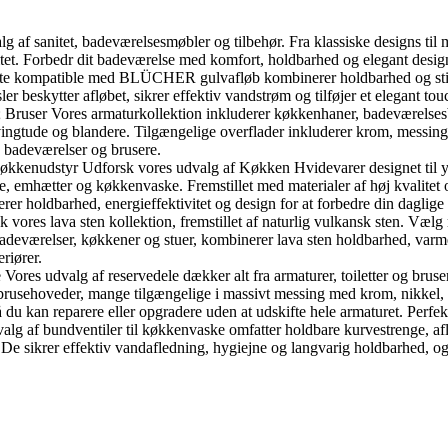
f sanitet, badeværelsesmøbler og tilbehør. Fra klassiske designs til m
tet. Forbedr dit badeværelse med komfort, holdbarhed og elegant desig
te kompatible med BLÜCHER gulvafløb kombinerer holdbarhed og stil. 
eskytter afløbet, sikrer effektiv vandstrøm og tilføjer et elegant touc
ruser Vores armaturkollektion inkluderer køkkenhaner, badeværelsesb
gtude og blandere. Tilgængelige overflader inkluderer krom, messing, 
, badeværelser og brusere.
nudstyr Udforsk vores udvalg af Køkken Hvidevarer designet til ydeev
emhætter og køkkenvaske. Fremstillet med materialer af høj kvalitet og 
er holdbarhed, energieffektivitet og design for at forbedre din daglig
ores lava sten kollektion, fremstillet af naturlig vulkansk sten. Vælg 
l badeværelser, køkkener og stuer, kombinerer lava sten holdbarhed, varm
eriører.
Vores udvalg af reservedele dækker alt fra armaturer, toiletter og bruse
brusehoveder, mange tilgængelige i massivt messing med krom, nikkel, br
 du kan reparere eller opgradere uden at udskifte hele armaturet. Perfe
lg af bundventiler til køkkenvaske omfatter holdbare kurvestrenge, afl
 De sikrer effektiv vandafledning, hygiejne og langvarig holdbarhed, og