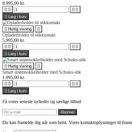
8.995,00 kr.





Læg i kurv

Hurtig visning

Opladerholder til stikkontakt
5.995,00 kr.





Læg i kurv

Hurtig visning

Smart strømsokkelholder med Schuko-stik
1.995,00 kr.





Læg i kurv
Få vores seneste nyheder og særlige tilbud
Du kan framelde dig når som helst. Vores kontaktoplysninger til framel