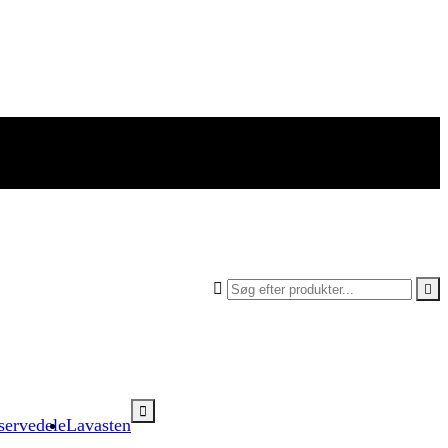



servedele
Lavasten