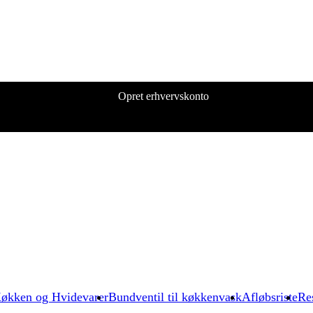
Opret erhvervskonto
økken og Hvidevarer
Bundventil til køkkenvask
Afløbsriste
Re