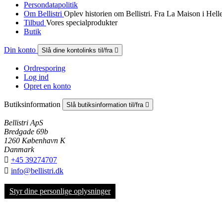
Persondatapolitik
Om Bellistri
Oplev historien om Bellistri. Fra La Maison i Hel
Tilbud
Vores specialprodukter
Butik
Din konto
Slå dine kontolinks til/fra

Ordresporing
Log ind
Opret en konto
Butiksinformation
Slå butiksinformation til/fra

Bellistri ApS
Bredgade 69b
1260 København K
Danmark

+45 39274707

info@bellistri.dk
Styr dine personlige oplysninger