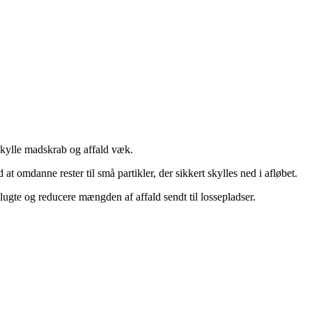
skylle madskrab og affald væk.
t omdanne rester til små partikler, der sikkert skylles ned i afløbet.
ugte og reducere mængden af affald sendt til lossepladser.