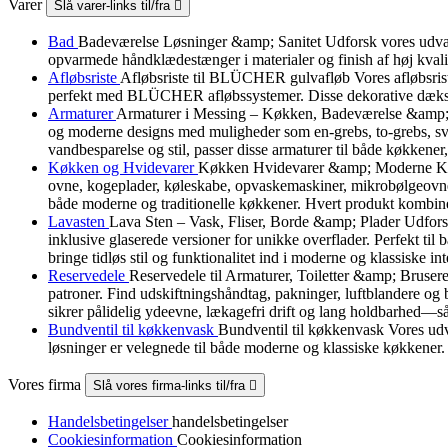
Varer
Slå varer-links til/fra

Bad
Badeværelse Løsninger &amp; Sanitet Udforsk vores udvalg a
opvarmede håndklædestænger i materialer og finish af høj kvali
Afløbsriste
Afløbsriste til BLÜCHER gulvafløb Vores afløbsris
perfekt med BLÜCHER afløbssystemer. Disse dekorative dæksler b
Armaturer
Armaturer i Messing – Køkken, Badeværelse &amp; B
og moderne designs med muligheder som en-grebs, to-grebs, svin
vandbesparelse og stil, passer disse armaturer til både køkkener
Køkken og Hvidevarer
Køkken Hvidevarer &amp; Moderne Køkke
ovne, kogeplader, køleskabe, opvaskemaskiner, mikrobølgeovne, 
både moderne og traditionelle køkkener. Hvert produkt kombiner
Lavasten
Lava Sten – Vask, Fliser, Borde &amp; Plader Udforsk v
inklusive glaserede versioner for unikke overflader. Perfekt ti
bringe tidløs stil og funktionalitet ind i moderne og klassiske int
Reservedele
Reservedele til Armaturer, Toiletter &amp; Brusere 
patroner. Find udskiftningshåndtag, pakninger, luftblandere og 
sikrer pålidelig ydeevne, lækagefri drift og lang holdbarhed—så
Bundventil til køkkenvask
Bundventil til køkkenvask Vores udva
løsninger er velegnede til både moderne og klassiske køkkener.
Vores firma
Slå vores firma-links til/fra

Handelsbetingelser
handelsbetingelser
Cookiesinformation
Cookiesinformation