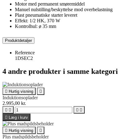
Motor med permanent smøremiddel
Manuel nulstilling/beskyttelse mod overbelastning
Plast pneumatiske starter leveret
Effekt: 1/2 HK, 370 W
Kontrolhul: ø 35 mm
Produktdetaljer
Reference
1DSEC2
4 andre produkter i samme kategori

Hurtig visning

Induktionsoplader
2.995,00 kr.





Læg i kurv

Hurtig visning

Plus madspildsbeholder