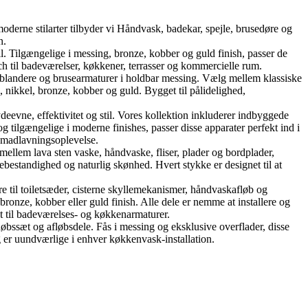
oderne stilarter tilbyder vi Håndvask, badekar, spejle, brusedøre og
n.
Tilgængelige i messing, bronze, kobber og guld finish, passer de
h til badeværelser, køkkener, terrasser og kommercielle rum.
landere og brusearmaturer i holdbar messing. Vælg mellem klassiske
nikkel, bronze, kobber og guld. Bygget til pålidelighed,
ne, effektivitet og stil. Vores kollektion inkluderer indbyggede
tilgængelige i moderne finishes, passer disse apparater perfekt ind i
e madlavningsoplevelse.
mellem lava sten vaske, håndvaske, fliser, plader og bordplader,
ebestandighed og naturlig skønhed. Hvert stykke er designet til at
re til toiletsæder, cisterne skyllemekanismer, håndvaskafløb og
onze, kobber eller guld finish. Alle dele er nemme at installere og
kt til badeværelses- og køkkenarmaturer.
øbssæt og afløbsdele. Fås i messing og eksklusive overflader, disse
 er uundværlige i enhver køkkenvask-installation.