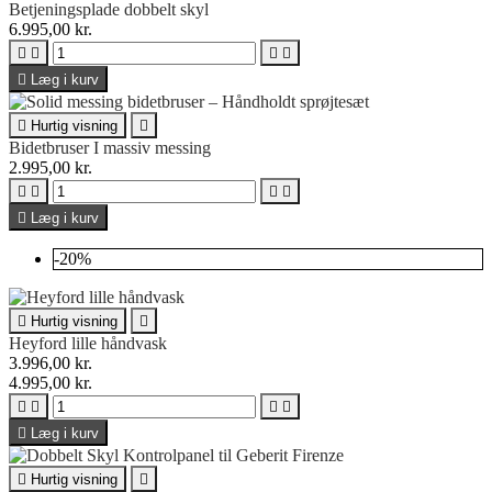
Betjeningsplade dobbelt skyl
6.995,00 kr.





Læg i kurv

Hurtig visning

Bidetbruser I massiv messing
2.995,00 kr.





Læg i kurv
-20%

Hurtig visning

Heyford lille håndvask
3.996,00 kr.
4.995,00 kr.





Læg i kurv

Hurtig visning
