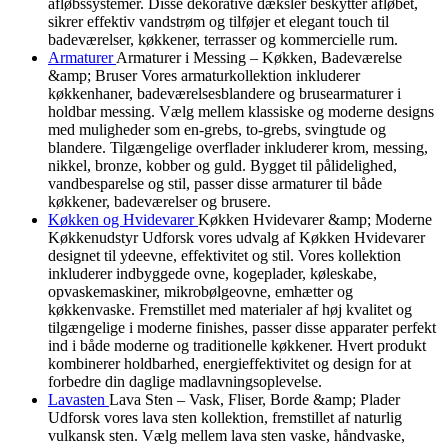
afløbssystemer. Disse dekorative dæksler beskytter afløbet,
sikrer effektiv vandstrøm og tilføjer et elegant touch til
badeværelser, køkkener, terrasser og kommercielle rum.
Armaturer
Armaturer i Messing – Køkken, Badeværelse
&amp; Bruser Vores armaturkollektion inkluderer
køkkenhaner, badeværelsesblandere og brusearmaturer i
holdbar messing. Vælg mellem klassiske og moderne designs
med muligheder som en-grebs, to-grebs, svingtude og
blandere. Tilgængelige overflader inkluderer krom, messing,
nikkel, bronze, kobber og guld. Bygget til pålidelighed,
vandbesparelse og stil, passer disse armaturer til både
køkkener, badeværelser og brusere.
Køkken og Hvidevarer
Køkken Hvidevarer &amp; Moderne
Køkkenudstyr Udforsk vores udvalg af Køkken Hvidevarer
designet til ydeevne, effektivitet og stil. Vores kollektion
inkluderer indbyggede ovne, kogeplader, køleskabe,
opvaskemaskiner, mikrobølgeovne, emhætter og
køkkenvaske. Fremstillet med materialer af høj kvalitet og
tilgængelige i moderne finishes, passer disse apparater perfekt
ind i både moderne og traditionelle køkkener. Hvert produkt
kombinerer holdbarhed, energieffektivitet og design for at
forbedre din daglige madlavningsoplevelse.
Lavasten
Lava Sten – Vask, Fliser, Borde &amp; Plader
Udforsk vores lava sten kollektion, fremstillet af naturlig
vulkansk sten. Vælg mellem lava sten vaske, håndvaske,