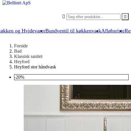


økken og Hvidevarer
Bundventil til køkkenvask
Afløbsriste
Re
Forside
Bad
Klassisk sanitet
Heyford
Heyford stor håndvask
-20%