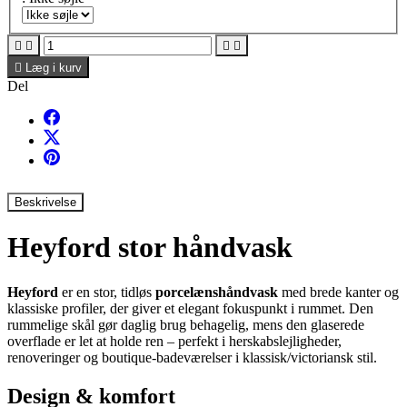





Læg i kurv
Del
Beskrivelse
Heyford stor håndvask
Heyford
er en stor, tidløs
porcelænshåndvask
med brede kanter og
klassiske profiler, der giver et elegant fokuspunkt i rummet. Den
rummelige skål gør daglig brug behagelig, mens den glaserede
overflade er let at holde ren – perfekt i herskabslejligheder,
renoveringer og boutique-badeværelser i klassisk/victoriansk stil.
Design & komfort