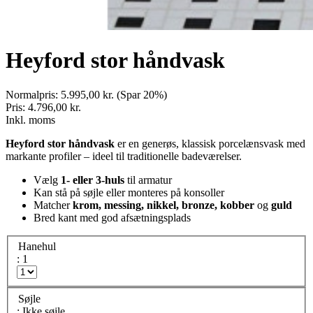
Heyford stor håndvask
Normalpris:
5.995,00 kr.
(Spar 20%)
Pris:
4.796,00 kr.
Inkl. moms
Heyford stor håndvask
er en generøs, klassisk porcelænsvask med
markante profiler – ideel til traditionelle badeværelser.
Vælg
1- eller 3-huls
til armatur
Kan stå på søjle eller monteres på konsoller
Matcher
krom, messing, nikkel, bronze, kobber
og
guld
Bred kant med god afsætningsplads
Hanehul
: 1
Søjle
: Ikke søjle