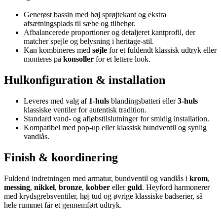
Generøst bassin med høj sprøjtekant og ekstra
afsætningsplads til sæbe og tilbehør.
Afbalancerede proportioner og detaljeret kantprofil, der
matcher spejle og belysning i heritage-stil.
Kan kombineres med
søjle
for et fuldendt klassisk udtryk eller
monteres på
konsoller
for et lettere look.
Hulkonfiguration & installation
Leveres med valg af
1-huls
blandingsbatteri eller
3-huls
klassiske ventiler for autentisk tradition.
Standard vand- og afløbstilslutninger for smidig installation.
Kompatibel med pop-up eller klassisk bundventil og synlig
vandlås.
Finish & koordinering
Fuldend indretningen med armatur, bundventil og vandlås i
krom
,
messing
,
nikkel
,
bronze
,
kobber
eller
guld
. Heyford harmonerer
med krydsgrebsventiler, høj tud og øvrige klassiske badserier, så
hele rummet får et gennemført udtryk.