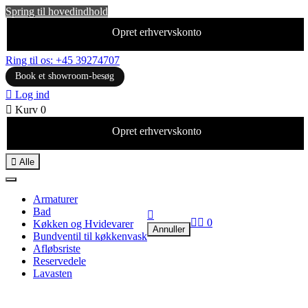
Spring til hovedindhold
Opret erhvervskonto
Ring til os: +45 39274707
Book et showroom-besøg

Log ind

Kurv
0
Opret erhvervskonto

Alle
Armaturer
Bad



0
Køkken og Hvidevarer
Annuller
Bundventil til køkkenvask
Afløbsriste
Reservedele
Lavasten