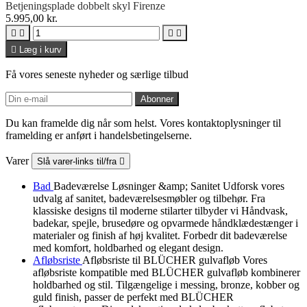
Betjeningsplade dobbelt skyl Firenze
5.995,00 kr.





Læg i kurv
Få vores seneste nyheder og særlige tilbud
Du kan framelde dig når som helst. Vores kontaktoplysninger til
framelding er anført i handelsbetingelserne.
Varer
Slå varer-links til/fra

Bad
Badeværelse Løsninger &amp; Sanitet Udforsk vores
udvalg af sanitet, badeværelsesmøbler og tilbehør. Fra
klassiske designs til moderne stilarter tilbyder vi Håndvask,
badekar, spejle, brusedøre og opvarmede håndklædestænger i
materialer og finish af høj kvalitet. Forbedr dit badeværelse
med komfort, holdbarhed og elegant design.
Afløbsriste
Afløbsriste til BLÜCHER gulvafløb Vores
afløbsriste kompatible med BLÜCHER gulvafløb kombinerer
holdbarhed og stil. Tilgængelige i messing, bronze, kobber og
guld finish, passer de perfekt med BLÜCHER