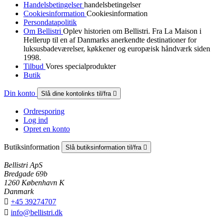
Handelsbetingelser
handelsbetingelser
Cookiesinformation
Cookiesinformation
Persondatapolitik
Om Bellistri
Oplev historien om Bellistri. Fra La Maison i
Hellerup til en af Danmarks anerkendte destinationer for
luksus­badeværelser, køkkener og europæisk håndværk siden
1998.
Tilbud
Vores specialprodukter
Butik
Din konto
Slå dine kontolinks til/fra

Ordresporing
Log ind
Opret en konto
Butiksinformation
Slå butiksinformation til/fra

Bellistri ApS
Bredgade 69b
1260 København K
Danmark

+45 39274707

info@bellistri.dk