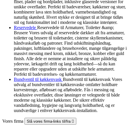
fliser, plader og bordplader, inklusive glaserede versioner for
unikke overflader. Perfekt til badeværelser, køkkener og stuer,
kombinerer lava sten holdbarhed, varmebestandighed og
naturlig skønhed. Hvert stykke er designet til at bringe tidløs
stil og funktionalitet ind i moderne og klassiske interiører.
Reservedele
Reservedele til Armaturer, Toiletter &amp;
Brusere Vores udvalg af reservedele dækker alt fra armaturer,
toiletter og brusere til toiletsæder, cisterne skyllemekanismer,
håndvaskafløb og patroner. Find udskiftningshåndtag,
pakninger, luftblandere og brusehoveder, mange tilgængelige i
massivt messing med krom, nikkel, bronze, kobber eller guld
finish. Alle dele er nemme at installere og sikrer pålidelig
ydeevne, lækagefri drift og lang holdbarhed—så du kan
reparere eller opgradere uden at udskifte hele armaturet.
Perfekt til badeværelses- og køkkenarmaturer.
Bundventil til køkkenvask
Bundventil til køkkenvask Vores
udvalg af bundventiler til køkkenvaske omfatter holdbare
kurvestrenge, afløbssæt og afløbsdele. Fås i messing og
eksklusive overflader, disse løsninger er velegnede til både
moderne og klassiske køkkener. De sikrer effektiv
vandafledning, hygiejne og langvarig holdbarhed, og er
uundværlige i enhver køkkenvask-installation.
Vores firma
Slå vores firma-links til/fra
