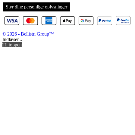
Styr dine personlige oplysninger
© 2026 - Bellistri Group™
Indlæser...
Til toppen