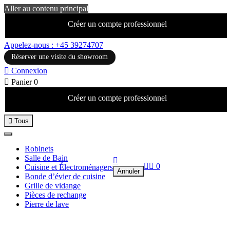
Aller au contenu principal
Créer un compte professionnel
Appelez-nous : +45 39274707
Réserver une visite du showroom

Connexion

Panier
0
Créer un compte professionnel

Tous
Robinets
Salle de Bain



0
Cuisine et Électroménagers
Annuler
Bonde d’évier de cuisine
Grille de vidange
Pièces de rechange
Pierre de lave