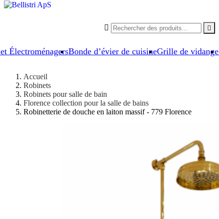


 et Électroménagers
Bonde d’évier de cuisine
Grille de vidange
Accueil
Robinets
Robinets pour salle de bain
Florence collection pour la salle de bains
Robinetterie de douche en laiton massif - 779 Florence