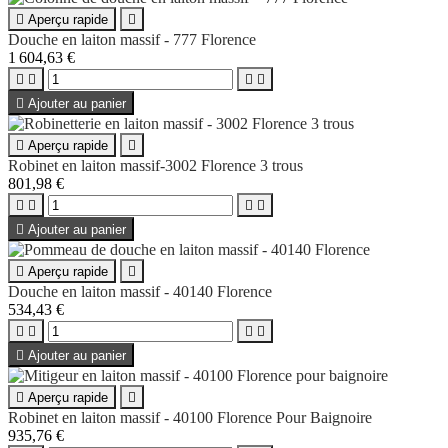

Aperçu rapide

Douche en laiton massif - 777 Florence
1 604,63 €





Ajouter au panier

Aperçu rapide

Robinet en laiton massif-3002 Florence 3 trous
801,98 €





Ajouter au panier

Aperçu rapide

Douche en laiton massif - 40140 Florence
534,43 €





Ajouter au panier

Aperçu rapide

Robinet en laiton massif - 40100 Florence Pour Baignoire
935,76 €