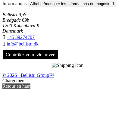
Informations
Afficher/masquer les informations du magasin

Bellistri ApS
Bredgade 69b
1260 København K
Danemark

+45 39274707

info@bellistri.dk
Contrôlez votre vie privée
© 2026 - Bellistri Group™
Chargement...
Retour en haut