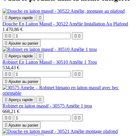

Aperçu rapide

Douche En Laiton Massif - 30522 Amélie Installation Au Plafond
1 470,86 €





Ajouter au panier

Aperçu rapide

Robinet En Laiton Massif - 30510 Amélie 1 Trou
534,43 €





Ajouter au panier

Aperçu rapide

Robinet en laiton massif - 30575 Amélie 1 trou
668,21 €





Ajouter au panier