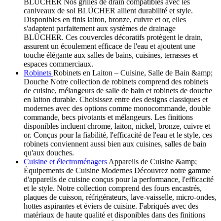
BLÜCHER Nos grilles de drain compatibles avec les
caniveaux de sol BLÜCHER allient durabilité et style.
Disponibles en finis laiton, bronze, cuivre et or, elles
s'adaptent parfaitement aux systèmes de drainage
BLÜCHER. Ces couvercles décoratifs protègent le drain,
assurent un écoulement efficace de l'eau et ajoutent une
touche élégante aux salles de bains, cuisines, terrasses et
espaces commerciaux.
Robinets
Robinets en Laiton – Cuisine, Salle de Bain &amp;
Douche Notre collection de robinets comprend des robinets
de cuisine, mélangeurs de salle de bain et robinets de douche
en laiton durable. Choisissez entre des designs classiques et
modernes avec des options comme monocommande, double
commande, becs pivotants et mélangeurs. Les finitions
disponibles incluent chrome, laiton, nickel, bronze, cuivre et
or. Conçus pour la fiabilité, l'efficacité de l'eau et le style, ces
robinets conviennent aussi bien aux cuisines, salles de bain
qu'aux douches.
Cuisine et électroménagers
Appareils de Cuisine &amp;
Équipements de Cuisine Modernes Découvrez notre gamme
d'appareils de cuisine conçus pour la performance, l'efficacité
et le style. Notre collection comprend des fours encastrés,
plaques de cuisson, réfrigérateurs, lave-vaisselle, micro-ondes,
hottes aspirantes et éviers de cuisine. Fabriqués avec des
matériaux de haute qualité et disponibles dans des finitions