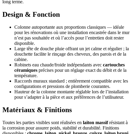
long terme.
Design & Fonction
Colonne autoportante aux proportions classiques — idéale
pour les rénovations où une installation encastrée dans le mur
n’est pas souhaitée et où l’accès pour l’entretien doit rester
disponible.
Large tête de douche pluie offrant un jet calme et régulier ; la
douchette facilite le rinçage des cheveux, des parois et de la
cabine.
Robinets eau chaude/froide indépendants avec
cartouches
céramiques
précises pour un réglage exact du débit et de la
température.
Raccords muraux standard ; entièrement compatible avec les
configurations et pressions de plomberie courantes.
Hauteur de la colonne montante réglable lors de l’installation
pour s’adapter à la pièce et aux préférences de l’utilisateur.
Matériaux & Finitions
Toutes les parties visibles sont réalisées en
laiton massif
résistant à
la corrosion pour assurer poids, stabilité et durabilité. Finitions
disponibles :
chrome
,
laiton
,
nickel
,
bronze
,
cuivre
,
laiton bruni