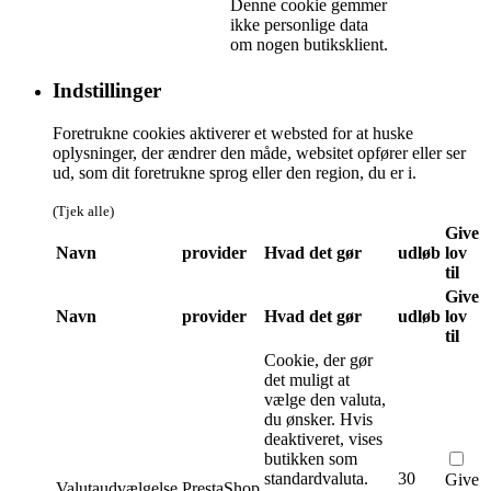
Denne cookie gemmer
ikke personlige data
om nogen butiksklient.
Indstillinger
Foretrukne cookies aktiverer et websted for at huske
oplysninger, der ændrer den måde, websitet opfører eller ser
ud, som dit foretrukne sprog eller den region, du er i.
(Tjek alle)
Give
Navn
provider
Hvad det gør
udløb
lov
til
Give
Navn
provider
Hvad det gør
udløb
lov
til
Cookie, der gør
det muligt at
vælge den valuta,
du ønsker. Hvis
deaktiveret, vises
butikken som
standardvaluta.
30
Give
Valutaudvælgelse
PrestaShop