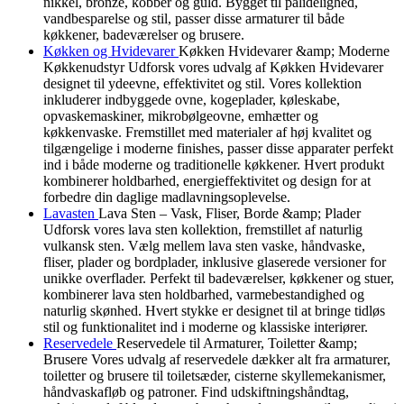
nikkel, bronze, kobber og guld. Bygget til pålidelighed,
vandbesparelse og stil, passer disse armaturer til både
køkkener, badeværelser og brusere.
Køkken og Hvidevarer
Køkken Hvidevarer &amp; Moderne
Køkkenudstyr Udforsk vores udvalg af Køkken Hvidevarer
designet til ydeevne, effektivitet og stil. Vores kollektion
inkluderer indbyggede ovne, kogeplader, køleskabe,
opvaskemaskiner, mikrobølgeovne, emhætter og
køkkenvaske. Fremstillet med materialer af høj kvalitet og
tilgængelige i moderne finishes, passer disse apparater perfekt
ind i både moderne og traditionelle køkkener. Hvert produkt
kombinerer holdbarhed, energieffektivitet og design for at
forbedre din daglige madlavningsoplevelse.
Lavasten
Lava Sten – Vask, Fliser, Borde &amp; Plader
Udforsk vores lava sten kollektion, fremstillet af naturlig
vulkansk sten. Vælg mellem lava sten vaske, håndvaske,
fliser, plader og bordplader, inklusive glaserede versioner for
unikke overflader. Perfekt til badeværelser, køkkener og stuer,
kombinerer lava sten holdbarhed, varmebestandighed og
naturlig skønhed. Hvert stykke er designet til at bringe tidløs
stil og funktionalitet ind i moderne og klassiske interiører.
Reservedele
Reservedele til Armaturer, Toiletter &amp;
Brusere Vores udvalg af reservedele dækker alt fra armaturer,
toiletter og brusere til toiletsæder, cisterne skyllemekanismer,
håndvaskafløb og patroner. Find udskiftningshåndtag,