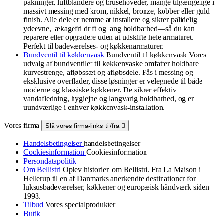
pakninger, luftblandere og brusehoveder, mange tilgængelige i
massivt messing med krom, nikkel, bronze, kobber eller guld
finish. Alle dele er nemme at installere og sikrer pålidelig
ydeevne, lækagefri drift og lang holdbarhed—så du kan
reparere eller opgradere uden at udskifte hele armaturet.
Perfekt til badeværelses- og køkkenarmaturer.
Bundventil til køkkenvask
Bundventil til køkkenvask Vores
udvalg af bundventiler til køkkenvaske omfatter holdbare
kurvestrenge, afløbssæt og afløbsdele. Fås i messing og
eksklusive overflader, disse løsninger er velegnede til både
moderne og klassiske køkkener. De sikrer effektiv
vandafledning, hygiejne og langvarig holdbarhed, og er
uundværlige i enhver køkkenvask-installation.
Vores firma
Slå vores firma-links til/fra

Handelsbetingelser
handelsbetingelser
Cookiesinformation
Cookiesinformation
Persondatapolitik
Om Bellistri
Oplev historien om Bellistri. Fra La Maison i
Hellerup til en af Danmarks anerkendte destinationer for
luksus­badeværelser, køkkener og europæisk håndværk siden
1998.
Tilbud
Vores specialprodukter
Butik