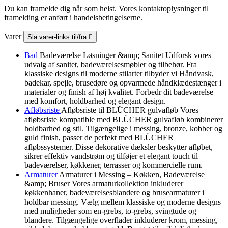
Du kan framelde dig når som helst. Vores kontaktoplysninger til
framelding er anført i handelsbetingelserne.
Varer
Slå varer-links til/fra

Bad
Badeværelse Løsninger &amp; Sanitet Udforsk vores
udvalg af sanitet, badeværelsesmøbler og tilbehør. Fra
klassiske designs til moderne stilarter tilbyder vi Håndvask,
badekar, spejle, brusedøre og opvarmede håndklædestænger i
materialer og finish af høj kvalitet. Forbedr dit badeværelse
med komfort, holdbarhed og elegant design.
Afløbsriste
Afløbsriste til BLÜCHER gulvafløb Vores
afløbsriste kompatible med BLÜCHER gulvafløb kombinerer
holdbarhed og stil. Tilgængelige i messing, bronze, kobber og
guld finish, passer de perfekt med BLÜCHER
afløbssystemer. Disse dekorative dæksler beskytter afløbet,
sikrer effektiv vandstrøm og tilføjer et elegant touch til
badeværelser, køkkener, terrasser og kommercielle rum.
Armaturer
Armaturer i Messing – Køkken, Badeværelse
&amp; Bruser Vores armaturkollektion inkluderer
køkkenhaner, badeværelsesblandere og brusearmaturer i
holdbar messing. Vælg mellem klassiske og moderne designs
med muligheder som en-grebs, to-grebs, svingtude og
blandere. Tilgængelige overflader inkluderer krom, messing,