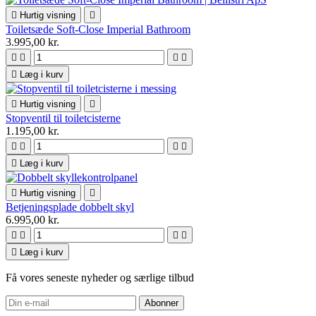

Hurtig visning

Toiletsæde Soft-Close Imperial Bathroom
3.995,00 kr.





Læg i kurv

Hurtig visning

Stopventil til toiletcisterne
1.195,00 kr.





Læg i kurv

Hurtig visning

Betjeningsplade dobbelt skyl
6.995,00 kr.





Læg i kurv
Få vores seneste nyheder og særlige tilbud