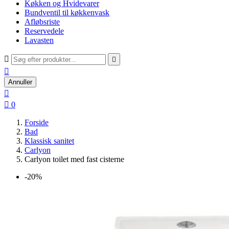
Køkken og Hvidevarer
Bundventil til køkkenvask
Afløbsriste
Reservedele
Lavasten



Annuller


0
Forside
Bad
Klassisk sanitet
Carlyon
Carlyon toilet med fast cisterne
-20%