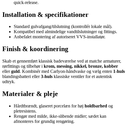
quick-release.
Installation & specifikationer
Standard gulvafgang/tilslutning (kontrollér lokale mål).
Kompatibel med almindelige vandtilslutninger og fittings.
Anbefalet montering af autoriseret VVS-installatør.
Finish & koordinering
Skab et gennemført klassisk badeværelse ved at matche armaturer,
rørfittings og tilbehør i
krom, messing, nikkel, bronze, kobber
eller
guld
. Kombinér med Carlyon-håndvaske og vælg enten
1-huls
blandingsbatteri eller
3-huls
klassiske ventiler for et autentisk
udtryk.
Materialer & pleje
Hårdtbrændt, glaseret porcelæn for høj
holdbarhed
og
pletresistens.
Rengør med milde, ikke-slibende midler; sædet kan
afmonteres for grundig rengøring.