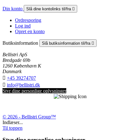
Din konto
Slå dine kontolinks til/fra

Ordresporing
Log ind
Opret en konto
Butiksinformation
Slå butiksinformation til/fra

Bellistri ApS
Bredgade 69b
1260 København K
Danmark

+45 39274707

info@bellistri.dk
Styr dine personlige oplysninger
© 2026 - Bellistri Group™
Indlæser...
Til toppen
Styr dine personlige oplysninger