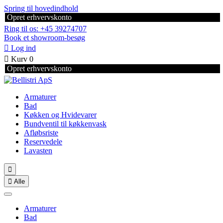
Spring til hovedindhold
Opret erhvervskonto
Ring til os: +45 39274707
Book et showroom-besøg

Log ind

Kurv
0
Opret erhvervskonto
Armaturer
Bad
Køkken og Hvidevarer
Bundventil til køkkenvask
Afløbsriste
Reservedele
Lavasten


Alle
Armaturer
Bad