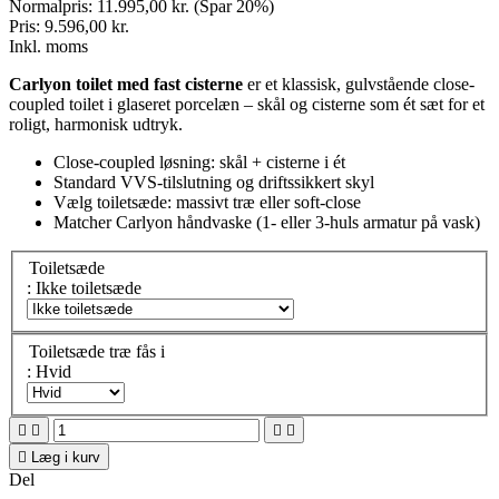
Normalpris:
11.995,00 kr.
(Spar 20%)
Pris:
9.596,00 kr.
Inkl. moms
Carlyon toilet med fast cisterne
er et klassisk, gulvstående close-
coupled toilet i glaseret porcelæn – skål og cisterne som ét sæt for et
roligt, harmonisk udtryk.
Close-coupled løsning: skål + cisterne i ét
Standard VVS-tilslutning og driftssikkert skyl
Vælg toiletsæde: massivt træ eller soft-close
Matcher Carlyon håndvaske (1- eller 3-huls armatur på vask)
Toiletsæde
: Ikke toiletsæde
Toiletsæde træ fås i
: Hvid





Læg i kurv
Del