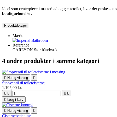
Ideel som centerpiece i masterbad og gæstetoilet, hvor der ønskes en 
boutiquehoteller
.
Produktdetaljer
Mærke
Reference
CARLYON Stor håndvask
4 andre produkter i samme kategori

Hurtig visning

Stopventil til toiletcisterne
1.195,00 kr.





Læg i kurv

Hurtig visning

Cisternebetjening