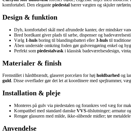
komfortabel. Den elegante
piedestal
bærer vægten og skjuler rørføring
Design & funktion
Dyb, komfortabel skål med afrundede kanter, der mindsker va
Bred bordkant giver plads til sæbe, dispenser og badeværelsesti
Vælg
1-huls
boring til blandingsbatteri eller
3-huls
til tradition
Åben underside omkring foden gør gulvrengøring enkel og hygi
Perfekt som
piedestalvask
i klassisk badeværelsesdesign, vintag
Materialer & finish
Fremstillet i hårdtbrændt, glaseret porcelæn for høj
holdbarhed
og lan
guld
. Disse overflader gør det let at koordinere med spejlrammer, v
Installation & pleje
Monteres på gulv via piedestalen og forankres ved væg for maksi
Kompatibel med standard danske
VVS
-tilslutninger; armatur 
Rengør glasuren med milde, ikke-slibende midler; tør metaldele i
Anvendelse