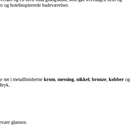
ro og hotelinspirerede badeværelser.
e rør i metalfinisherne
krom
,
messing
,
nikkel
,
bronze
,
kobber
og
tryk.
bevare glansen.