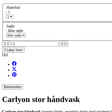
Hanehul
: 1
Søjle
: Ikke søjle





Læg i kurv
Del
Beskrivelse
Carlyon stor håndvask
Carlyon stor håndvask
forener bløde, engelske linjer med moderne 