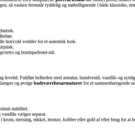
en, så vasken fremstår ryddelig og møbellignende i både klassiske, ret
ndstænk.
lbehør.
elle hot/cold ventiler for et autentisk look.
ejnisk.
e/retro og boutiquehotel-stil.
g levetid. Fuldfør helheden med armatur, bundventil, vandlås og synlig
æglamper og øvrige
badeværelsesarmaturer
for et sammenhængende ud
mal stabilitet.
og vandlås vælges separat.
 krom, messing, nikkel, bronze, kobber eller guld af efter brug for at 