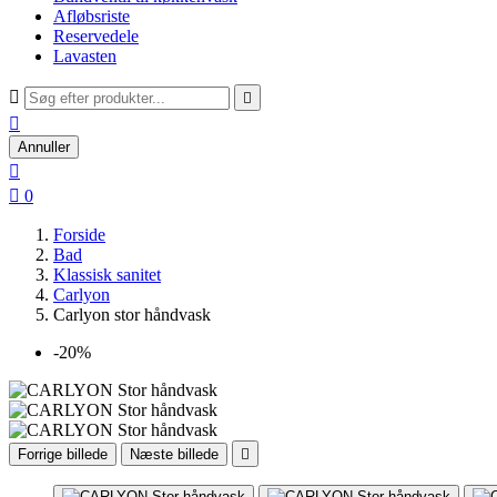
Afløbsriste
Reservedele
Lavasten



Annuller


0
Forside
Bad
Klassisk sanitet
Carlyon
Carlyon stor håndvask
-20%
Forrige billede
Næste billede
