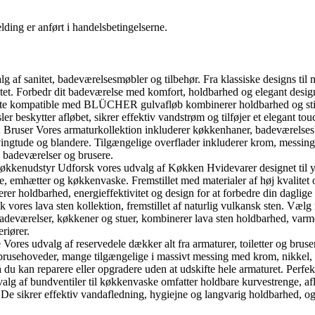
ding er anført i handelsbetingelserne.
f sanitet, badeværelsesmøbler og tilbehør. Fra klassiske designs til m
tet. Forbedr dit badeværelse med komfort, holdbarhed og elegant desig
te kompatible med BLÜCHER gulvafløb kombinerer holdbarhed og stil. 
eskytter afløbet, sikrer effektiv vandstrøm og tilføjer et elegant touc
ruser Vores armaturkollektion inkluderer køkkenhaner, badeværelsesb
gtude og blandere. Tilgængelige overflader inkluderer krom, messing, 
, badeværelser og brusere.
nudstyr Udforsk vores udvalg af Køkken Hvidevarer designet til ydeev
emhætter og køkkenvaske. Fremstillet med materialer af høj kvalitet og 
er holdbarhed, energieffektivitet og design for at forbedre din daglig
ores lava sten kollektion, fremstillet af naturlig vulkansk sten. Vælg 
l badeværelser, køkkener og stuer, kombinerer lava sten holdbarhed, varm
eriører.
Vores udvalg af reservedele dækker alt fra armaturer, toiletter og bruse
brusehoveder, mange tilgængelige i massivt messing med krom, nikkel, br
 du kan reparere eller opgradere uden at udskifte hele armaturet. Perfe
lg af bundventiler til køkkenvaske omfatter holdbare kurvestrenge, afl
 De sikrer effektiv vandafledning, hygiejne og langvarig holdbarhed, og