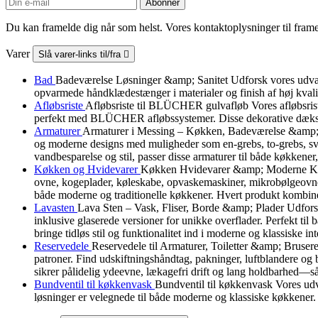
Du kan framelde dig når som helst. Vores kontaktoplysninger til framel
Varer
Slå varer-links til/fra

Bad
Badeværelse Løsninger &amp; Sanitet Udforsk vores udvalg a
opvarmede håndklædestænger i materialer og finish af høj kvali
Afløbsriste
Afløbsriste til BLÜCHER gulvafløb Vores afløbsris
perfekt med BLÜCHER afløbssystemer. Disse dekorative dæksler b
Armaturer
Armaturer i Messing – Køkken, Badeværelse &amp; B
og moderne designs med muligheder som en-grebs, to-grebs, svin
vandbesparelse og stil, passer disse armaturer til både køkkener
Køkken og Hvidevarer
Køkken Hvidevarer &amp; Moderne Køkke
ovne, kogeplader, køleskabe, opvaskemaskiner, mikrobølgeovne, 
både moderne og traditionelle køkkener. Hvert produkt kombiner
Lavasten
Lava Sten – Vask, Fliser, Borde &amp; Plader Udforsk v
inklusive glaserede versioner for unikke overflader. Perfekt ti
bringe tidløs stil og funktionalitet ind i moderne og klassiske int
Reservedele
Reservedele til Armaturer, Toiletter &amp; Brusere 
patroner. Find udskiftningshåndtag, pakninger, luftblandere og 
sikrer pålidelig ydeevne, lækagefri drift og lang holdbarhed—så
Bundventil til køkkenvask
Bundventil til køkkenvask Vores udva
løsninger er velegnede til både moderne og klassiske køkkener.