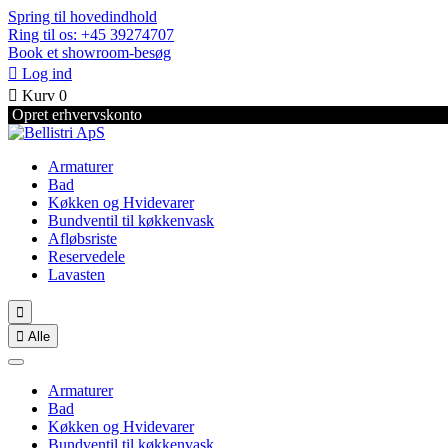
Spring til hovedindhold
Ring til os: +45 39274707
Book et showroom-besøg

Log ind

Kurv
0
Opret erhvervskonto
Armaturer
Bad
Køkken og Hvidevarer
Bundventil til køkkenvask
Afløbsriste
Reservedele
Lavasten


Alle
Armaturer
Bad
Køkken og Hvidevarer
Bundventil til køkkenvask