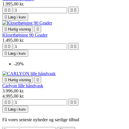
1.995,00 kr.





Læg i kurv

Hurtig visning

Klosetbøjning 90 Grader
1.495,00 kr.





Læg i kurv
-20%

Hurtig visning

Carlyon lille håndvask
3.996,00 kr.
4.995,00 kr.





Læg i kurv
Få vores seneste nyheder og særlige tilbud