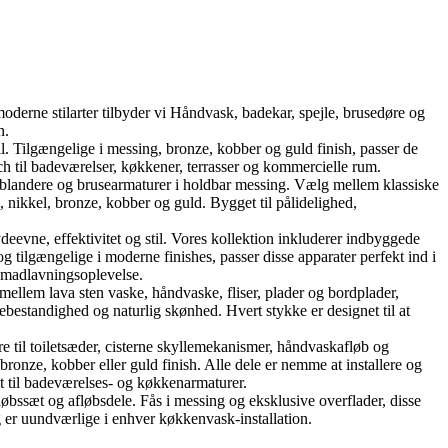
oderne stilarter tilbyder vi Håndvask, badekar, spejle, brusedøre og
n.
Tilgængelige i messing, bronze, kobber og guld finish, passer de
h til badeværelser, køkkener, terrasser og kommercielle rum.
landere og brusearmaturer i holdbar messing. Vælg mellem klassiske
nikkel, bronze, kobber og guld. Bygget til pålidelighed,
ne, effektivitet og stil. Vores kollektion inkluderer indbyggede
tilgængelige i moderne finishes, passer disse apparater perfekt ind i
e madlavningsoplevelse.
mellem lava sten vaske, håndvaske, fliser, plader og bordplader,
ebestandighed og naturlig skønhed. Hvert stykke er designet til at
re til toiletsæder, cisterne skyllemekanismer, håndvaskafløb og
onze, kobber eller guld finish. Alle dele er nemme at installere og
kt til badeværelses- og køkkenarmaturer.
øbssæt og afløbsdele. Fås i messing og eksklusive overflader, disse
 er uundværlige i enhver køkkenvask-installation.