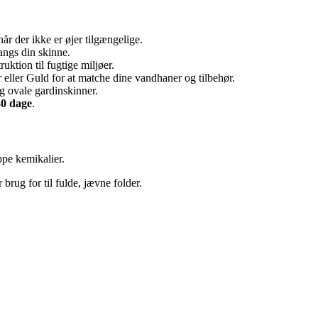
år der ikke er øjer tilgængelige.
angs din skinne.
uktion til fugtige miljøer.
eller Guld for at matche dine vandhaner og tilbehør.
g ovale gardinskinner.
30 dage
.
pe kemikalier.
rug for til fulde, jævne folder.