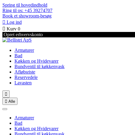
Spring til hovedindhold
Ring til os: +45 39274707
Book et showroom-besøg

Log ind

Kurv
0
Opret erhvervskonto
Armaturer
Bad
Køkken og Hvidevarer
Bundventil til køkkenvask
Afløbsriste
Reservedele
Lavasten


Alle
Armaturer
Bad
Køkken og Hvidevarer
Bundventil til køkkenvask