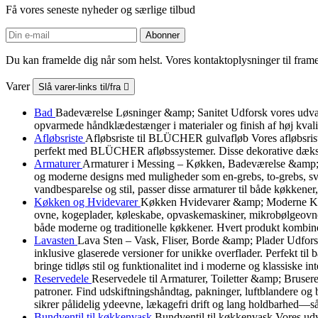
Få vores seneste nyheder og særlige tilbud
Du kan framelde dig når som helst. Vores kontaktoplysninger til framel
Varer
Slå varer-links til/fra

Bad
Badeværelse Løsninger &amp; Sanitet Udforsk vores udvalg a
opvarmede håndklædestænger i materialer og finish af høj kvali
Afløbsriste
Afløbsriste til BLÜCHER gulvafløb Vores afløbsris
perfekt med BLÜCHER afløbssystemer. Disse dekorative dæksler b
Armaturer
Armaturer i Messing – Køkken, Badeværelse &amp; B
og moderne designs med muligheder som en-grebs, to-grebs, svin
vandbesparelse og stil, passer disse armaturer til både køkkener
Køkken og Hvidevarer
Køkken Hvidevarer &amp; Moderne Køkke
ovne, kogeplader, køleskabe, opvaskemaskiner, mikrobølgeovne, 
både moderne og traditionelle køkkener. Hvert produkt kombiner
Lavasten
Lava Sten – Vask, Fliser, Borde &amp; Plader Udforsk v
inklusive glaserede versioner for unikke overflader. Perfekt ti
bringe tidløs stil og funktionalitet ind i moderne og klassiske int
Reservedele
Reservedele til Armaturer, Toiletter &amp; Brusere 
patroner. Find udskiftningshåndtag, pakninger, luftblandere og 
sikrer pålidelig ydeevne, lækagefri drift og lang holdbarhed—så
Bundventil til køkkenvask
Bundventil til køkkenvask Vores udva