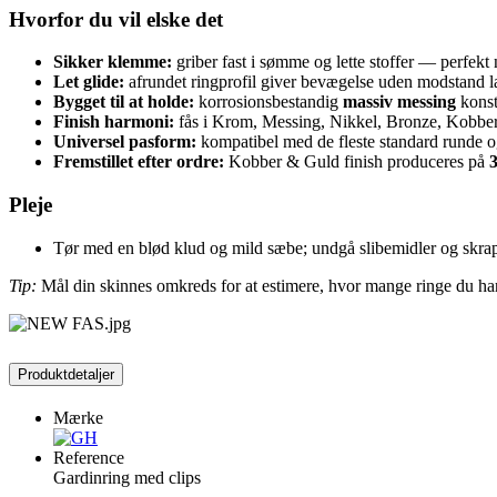
Hvorfor du vil elske det
Sikker klemme:
griber fast i sømme og lette stoffer — perfekt n
Let glide:
afrundet ringprofil giver bevægelse uden modstand l
Bygget til at holde:
korrosionsbestandig
massiv messing
konstr
Finish harmoni:
fås i Krom, Messing, Nikkel, Bronze, Kobber 
Universel pasform:
kompatibel med de fleste standard runde o
Fremstillet efter ordre:
Kobber & Guld finish produceres på
Pleje
Tør med en blød klud og mild sæbe; undgå slibemidler og skrap
Tip:
Mål din skinnes omkreds for at estimere, hvor mange ringe du har b
Produktdetaljer
Mærke
Reference
Gardinring med clips