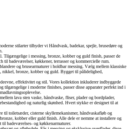
oderne stilarter tilbyder vi Håndvask, badekar, spejle, brusedøre og
n.
Tilgængelige i messing, bronze, kobber og guld finish, passer de
h til badeværelser, køkkener, terrasser og kommercielle rum.
landere og brusearmaturer i holdbar messing. Vælg mellem klassiske
nikkel, bronze, kobber og guld. Bygget til pålidelighed,
ne, effektivitet og stil. Vores kollektion inkluderer indbyggede
tilgængelige i moderne finishes, passer disse apparater perfekt ind i
e madlavningsoplevelse.
mellem lava sten vaske, håndvaske, fliser, plader og bordplader,
ebestandighed og naturlig skønhed. Hvert stykke er designet til at
re til toiletsæder, cisterne skyllemekanismer, håndvaskafløb og
onze, kobber eller guld finish. Alle dele er nemme at installere og
kt til badeværelses- og køkkenarmaturer.
øbssæt og afløbsdele. Fås i messing og eksklusive overflader, disse