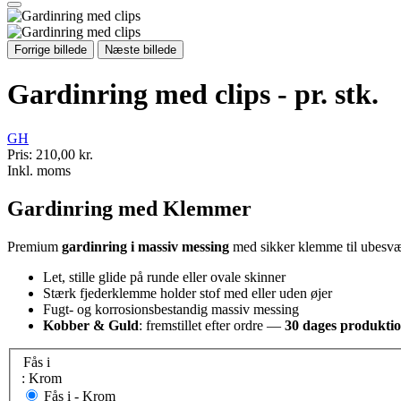
Forrige billede
Næste billede
Gardinring med clips - pr. stk.
GH
Pris:
210,00 kr.
Inkl. moms
Gardinring med Klemmer
Premium
gardinring i massiv messing
med sikker klemme til ubesvæ
Let, stille glide på runde eller ovale skinner
Stærk fjederklemme holder stof med eller uden øjer
Fugt- og korrosionsbestandig massiv messing
Kobber & Guld
: fremstillet efter ordre —
30 dages produkti
Fås i
: Krom
Fås i -
Krom