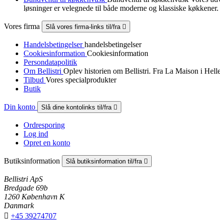
løsninger er velegnede til både moderne og klassiske køkkener.
Vores firma
Slå vores firma-links til/fra

Handelsbetingelser
handelsbetingelser
Cookiesinformation
Cookiesinformation
Persondatapolitik
Om Bellistri
Oplev historien om Bellistri. Fra La Maison i Hel
Tilbud
Vores specialprodukter
Butik
Din konto
Slå dine kontolinks til/fra

Ordresporing
Log ind
Opret en konto
Butiksinformation
Slå butiksinformation til/fra

Bellistri ApS
Bredgade 69b
1260 København K
Danmark

+45 39274707