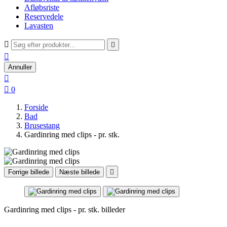
Afløbsriste
Reservedele
Lavasten



Annuller


0
Forside
Bad
Brusestang
Gardinring med clips - pr. stk.
Forrige billede
Næste billede

Gardinring med clips - pr. stk. billeder