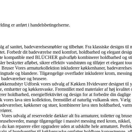
ding er anført i handelsbetingelserne.
f sanitet, badeværelsesmøbler og tilbehør. Fra klassiske designs til m
tet. Forbedr dit badeværelse med komfort, holdbarhed og elegant desig
te kompatible med BLÜCHER gulvafløb kombinerer holdbarhed og stil. 
eskytter afløbet, sikrer effektiv vandstrøm og tilføjer et elegant touc
ruser Vores armaturkollektion inkluderer køkkenhaner, badeværelsesb
gtude og blandere. Tilgængelige overflader inkluderer krom, messing, 
, badeværelser og brusere.
nudstyr Udforsk vores udvalg af Køkken Hvidevarer designet til ydeev
emhætter og køkkenvaske. Fremstillet med materialer af høj kvalitet og 
er holdbarhed, energieffektivitet og design for at forbedre din daglig
ores lava sten kollektion, fremstillet af naturlig vulkansk sten. Vælg 
l badeværelser, køkkener og stuer, kombinerer lava sten holdbarhed, varm
eriører.
Vores udvalg af reservedele dækker alt fra armaturer, toiletter og bruse
brusehoveder, mange tilgængelige i massivt messing med krom, nikkel, br
 du kan reparere eller opgradere uden at udskifte hele armaturet. Perfe
lg af bundventiler til køkkenvaske omfatter holdbare kurvestrenge, afl