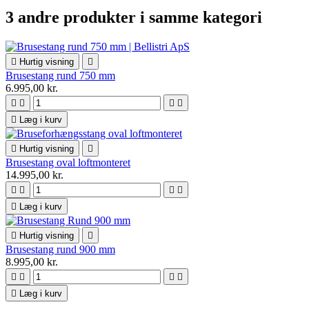
3 andre produkter i samme kategori

Hurtig visning

Brusestang rund 750 mm
6.995,00 kr.





Læg i kurv

Hurtig visning

Brusestang oval loftmonteret
14.995,00 kr.





Læg i kurv

Hurtig visning

Brusestang rund 900 mm
8.995,00 kr.





Læg i kurv