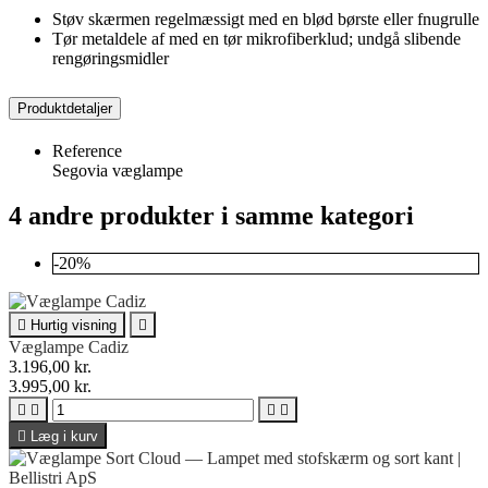
Støv skærmen regelmæssigt med en blød børste eller fnugrulle
Tør metaldele af med en tør mikrofiberklud; undgå slibende
rengøringsmidler
Produktdetaljer
Reference
Segovia væglampe
4 andre produkter i samme kategori
-20%

Hurtig visning

Væglampe Cadiz
3.196,00 kr.
3.995,00 kr.





Læg i kurv