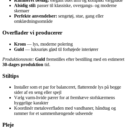
Raffineret beslag:
elegant buet arm og kompakt vægplade
Alsidig stil:
passer til klassiske, overgangs- og moderne
skemaer
Perfekte anvendelser:
sengetøj, stue, gang eller
omklædningsområde
Overflader vi producerer
Krom
— lys, moderne polering
Guld
— luksuriøs glød til forhøjede interiører
Produktionsnote:
Guld
fremstilles efter bestilling med en estimeret
30-dages produktion
tid.
Stiltips
Installer som et par for balanceret, flatterende lys på begge
sider af en seng eller spejl
Vælg varm-hvide pærer for at fremhæve stofskærmens
hyggelige karakter
Koordinér metaloverfladen med vandhaner, håndtag og
rammer for et sammenhængende udseende
Pleje