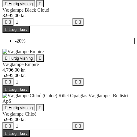

Hurtig visning

Væglampe Black Cloud
3.995,00 kr.





Læg i kurv
-20%

Hurtig visning

Væglampe Empire
4.796,00 kr.
5.995,00 kr.





Læg i kurv

Hurtig visning

Væglampe Chloé
5.995,00 kr.





Læg i kurv