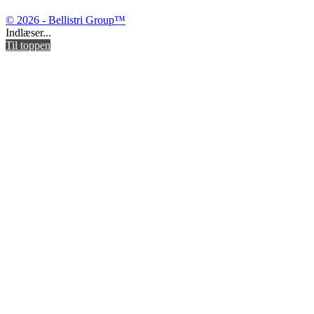
© 2026 - Bellistri Group™
Indlæser...
Til toppen