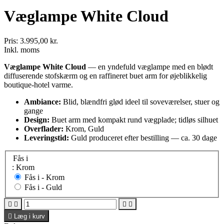
Væglampe White Cloud
Pris:
3.995,00 kr.
Inkl. moms
Væglampe White Cloud
— en yndefuld væglampe med en blødt
diffuserende stofskærm og en raffineret buet arm for øjeblikkelig
boutique-hotel varme.
Ambiance:
Blid, blændfri glød ideel til soveværelser, stuer og
gange
Design:
Buet arm med kompakt rund vægplade; tidløs silhuet
Overflader:
Krom, Guld
Leveringstid:
Guld produceret efter bestilling — ca. 30 dage
Fås i
: Krom
Fås i -
Krom
Fås i -
Guld





Læg i kurv