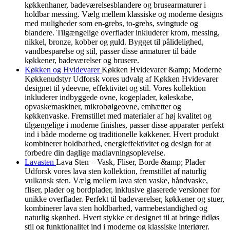
køkkenhaner, badeværelsesblandere og brusearmaturer i
holdbar messing. Vælg mellem klassiske og moderne designs
med muligheder som en-grebs, to-grebs, svingtude og
blandere. Tilgængelige overflader inkluderer krom, messing,
nikkel, bronze, kobber og guld. Bygget til pålidelighed,
vandbesparelse og stil, passer disse armaturer til både
køkkener, badeværelser og brusere.
Køkken og Hvidevarer
Køkken Hvidevarer &amp; Moderne
Køkkenudstyr Udforsk vores udvalg af Køkken Hvidevarer
designet til ydeevne, effektivitet og stil. Vores kollektion
inkluderer indbyggede ovne, kogeplader, køleskabe,
opvaskemaskiner, mikrobølgeovne, emhætter og
køkkenvaske. Fremstillet med materialer af høj kvalitet og
tilgængelige i moderne finishes, passer disse apparater perfekt
ind i både moderne og traditionelle køkkener. Hvert produkt
kombinerer holdbarhed, energieffektivitet og design for at
forbedre din daglige madlavningsoplevelse.
Lavasten
Lava Sten – Vask, Fliser, Borde &amp; Plader
Udforsk vores lava sten kollektion, fremstillet af naturlig
vulkansk sten. Vælg mellem lava sten vaske, håndvaske,
fliser, plader og bordplader, inklusive glaserede versioner for
unikke overflader. Perfekt til badeværelser, køkkener og stuer,
kombinerer lava sten holdbarhed, varmebestandighed og
naturlig skønhed. Hvert stykke er designet til at bringe tidløs
stil og funktionalitet ind i moderne og klassiske interiører.