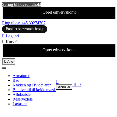
Spring til hovedindhold
Opret erhvervskonto
Ring til os: +45 39274707
Book et showroom-besøg

Log ind

Kurv
0
Opret erhvervskonto

Alle
Armaturer
Bad



0
Køkken og Hvidevarer
Annuller
Bundventil til køkkenvask
Afløbsriste
Reservedele
Lavasten