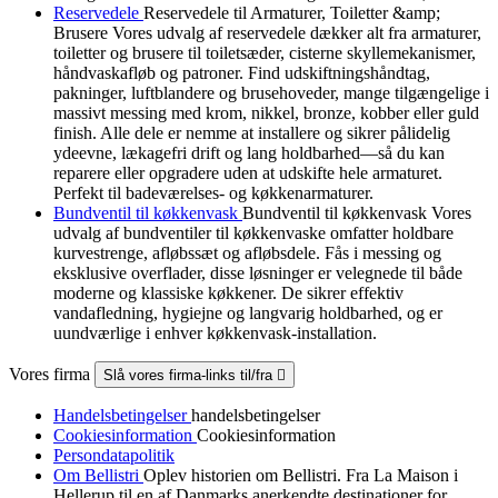
Reservedele
Reservedele til Armaturer, Toiletter &amp;
Brusere Vores udvalg af reservedele dækker alt fra armaturer,
toiletter og brusere til toiletsæder, cisterne skyllemekanismer,
håndvaskafløb og patroner. Find udskiftningshåndtag,
pakninger, luftblandere og brusehoveder, mange tilgængelige i
massivt messing med krom, nikkel, bronze, kobber eller guld
finish. Alle dele er nemme at installere og sikrer pålidelig
ydeevne, lækagefri drift og lang holdbarhed—så du kan
reparere eller opgradere uden at udskifte hele armaturet.
Perfekt til badeværelses- og køkkenarmaturer.
Bundventil til køkkenvask
Bundventil til køkkenvask Vores
udvalg af bundventiler til køkkenvaske omfatter holdbare
kurvestrenge, afløbssæt og afløbsdele. Fås i messing og
eksklusive overflader, disse løsninger er velegnede til både
moderne og klassiske køkkener. De sikrer effektiv
vandafledning, hygiejne og langvarig holdbarhed, og er
uundværlige i enhver køkkenvask-installation.
Vores firma
Slå vores firma-links til/fra

Handelsbetingelser
handelsbetingelser
Cookiesinformation
Cookiesinformation
Persondatapolitik
Om Bellistri
Oplev historien om Bellistri. Fra La Maison i
Hellerup til en af Danmarks anerkendte destinationer for