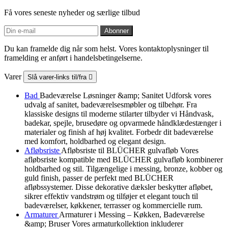
Få vores seneste nyheder og særlige tilbud
Du kan framelde dig når som helst. Vores kontaktoplysninger til
framelding er anført i handelsbetingelserne.
Varer
Slå varer-links til/fra

Bad
Badeværelse Løsninger &amp; Sanitet Udforsk vores
udvalg af sanitet, badeværelsesmøbler og tilbehør. Fra
klassiske designs til moderne stilarter tilbyder vi Håndvask,
badekar, spejle, brusedøre og opvarmede håndklædestænger i
materialer og finish af høj kvalitet. Forbedr dit badeværelse
med komfort, holdbarhed og elegant design.
Afløbsriste
Afløbsriste til BLÜCHER gulvafløb Vores
afløbsriste kompatible med BLÜCHER gulvafløb kombinerer
holdbarhed og stil. Tilgængelige i messing, bronze, kobber og
guld finish, passer de perfekt med BLÜCHER
afløbssystemer. Disse dekorative dæksler beskytter afløbet,
sikrer effektiv vandstrøm og tilføjer et elegant touch til
badeværelser, køkkener, terrasser og kommercielle rum.
Armaturer
Armaturer i Messing – Køkken, Badeværelse
&amp; Bruser Vores armaturkollektion inkluderer