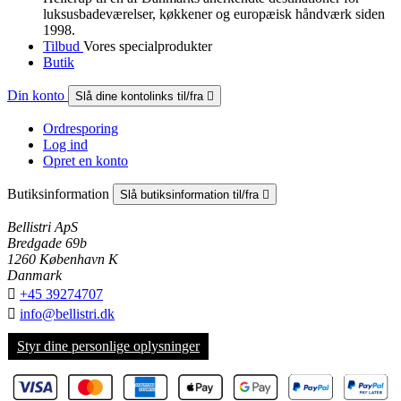
luksus­badeværelser, køkkener og europæisk håndværk siden
1998.
Tilbud
Vores specialprodukter
Butik
Din konto
Slå dine kontolinks til/fra

Ordresporing
Log ind
Opret en konto
Butiksinformation
Slå butiksinformation til/fra

Bellistri ApS
Bredgade 69b
1260 København K
Danmark

+45 39274707

info@bellistri.dk
Styr dine personlige oplysninger