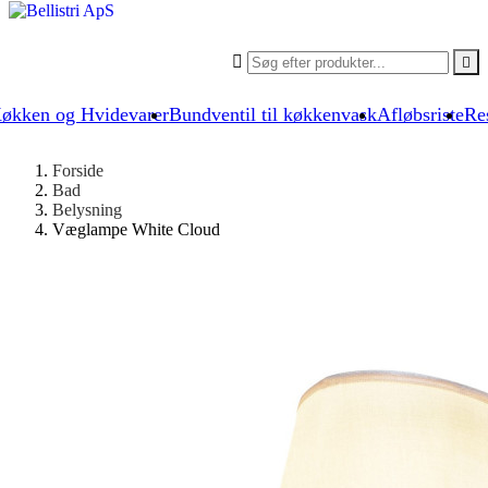


økken og Hvidevarer
Bundventil til køkkenvask
Afløbsriste
Re
Forside
Bad
Belysning
Væglampe White Cloud