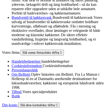
finish. Alle dele er nemme at installere og sikrer pålidelig
ydeevne, lækagefri drift og lang holdbarhed—så du kan
reparere eller opgradere uden at udskifte hele armaturet.
Perfekt til badeværelses- og køkkenarmaturer.
Bundventil til køkkenvask
Bundventil til køkkenvask Vores
udvalg af bundventiler til køkkenvaske omfatter holdbare
kurvestrenge, afløbssæt og afløbsdele. Fås i messing og
eksklusive overflader, disse løsninger er velegnede til både
moderne og klassiske køkkener. De sikrer effektiv
vandafledning, hygiejne og langvarig holdbarhed, og er
uundværlige i enhver køkkenvask-installation.
Vores firma
Slå vores firma-links til/fra

Handelsbetingelser
handelsbetingelser
Cookiesinformation
Cookiesinformation
Persondatapolitik
Om Bellistri
Oplev historien om Bellistri. Fra La Maison i
Hellerup til en af Danmarks anerkendte destinationer for
luksus­badeværelser, køkkener og europæisk håndværk siden
1998.
Tilbud
Vores specialprodukter
Butik
Din konto
Slå dine kontolinks til/fra
