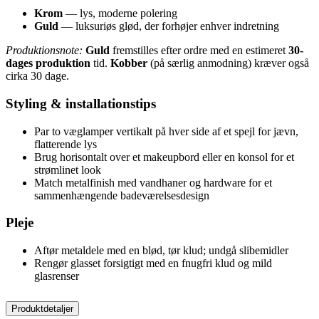
Krom
— lys, moderne polering
Guld
— luksuriøs glød, der forhøjer enhver indretning
Produktionsnote:
Guld
fremstilles efter ordre med en estimeret
30-
dages produktion
tid.
Kobber
(på særlig anmodning) kræver også
cirka 30 dage.
Styling & installationstips
Par to væglamper vertikalt på hver side af et spejl for jævn,
flatterende lys
Brug horisontalt over et makeupbord eller en konsol for et
strømlinet look
Match metalfinish med vandhaner og hardware for et
sammenhængende badeværelsesdesign
Pleje
Aftør metaldele med en blød, tør klud; undgå slibemidler
Rengør glasset forsigtigt med en fnugfri klud og mild
glasrenser
Produktdetaljer