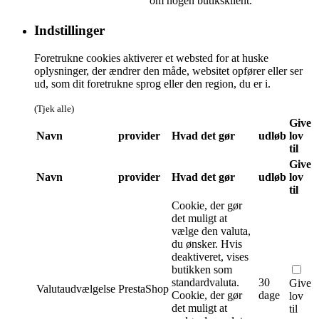
om nogen butiksklient.
Indstillinger
Foretrukne cookies aktiverer et websted for at huske
oplysninger, der ændrer den måde, websitet opfører eller ser
ud, som dit foretrukne sprog eller den region, du er i.
(Tjek alle)
Give
Navn
provider
Hvad det gør
udløb
lov
til
Give
Navn
provider
Hvad det gør
udløb
lov
til
Cookie, der gør
det muligt at
vælge den valuta,
du ønsker. Hvis
deaktiveret, vises
butikken som
standardvaluta.
30
Give
Valutaudvælgelse
PrestaShop
Cookie, der gør
dage
lov
det muligt at
til