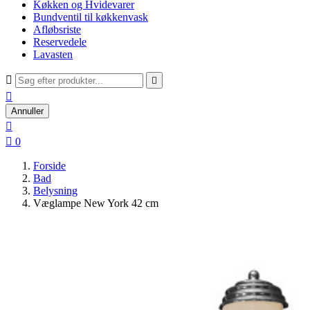
Køkken og Hvidevarer
Bundventil til køkkenvask
Afløbsriste
Reservedele
Lavasten



Annuller


0
Forside
Bad
Belysning
Væglampe New York 42 cm