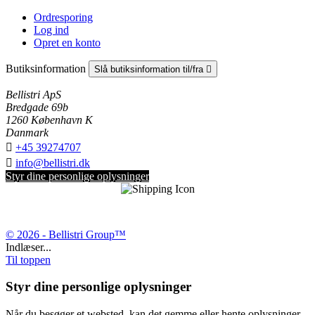
Ordresporing
Log ind
Opret en konto
Butiksinformation
Slå butiksinformation til/fra

Bellistri ApS
Bredgade 69b
1260 København K
Danmark

+45 39274707

info@bellistri.dk
Styr dine personlige oplysninger
© 2026 - Bellistri Group™
Indlæser...
Til toppen
Styr dine personlige oplysninger
Når du besøger et websted, kan det gemme eller hente oplysninger