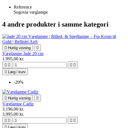
Reference
Segovia væglampe
4 andre produkter i samme kategori

Hurtig visning

Væglampe Jade 20 cm
1.995,00 kr.





Læg i kurv
-20%

Hurtig visning

Væglampe Cadiz
3.196,00 kr.
3.995,00 kr.





Læg i kurv