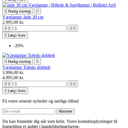

Hurtig visning

Væglampe Jade 30 cm
2.995,00 kr.





Læg i kurv
-20%

Hurtig visning

Væglampe Toledo dobbelt
3.996,00 kr.
4.995,00 kr.





Læg i kurv
Få vores seneste nyheder og særlige tilbud
Du kan framelde dig når som helst. Vores kontaktoplysninger til
framelding er anført i handelsbetingelserne.