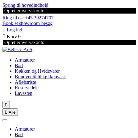
Spring til hovedindhold
Opret erhvervskonto
Ring til os: +45 39274707
Book et showroom-besøg

Log ind

Kurv
0
Opret erhvervskonto
Armaturer
Bad
Køkken og Hvidevarer
Bundventil til køkkenvask
Afløbsriste
Reservedele
Lavasten


Alle
Armaturer
Bad