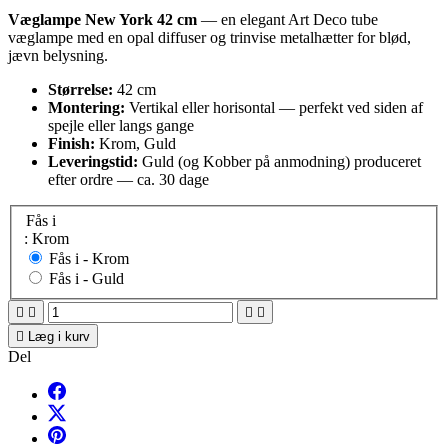
Væglampe New York 42 cm
— en elegant Art Deco tube
væglampe med en opal diffuser og trinvise metalhætter for blød,
jævn belysning.
Størrelse:
42 cm
Montering:
Vertikal eller horisontal — perfekt ved siden af
spejle eller langs gange
Finish:
Krom, Guld
Leveringstid:
Guld (og Kobber på anmodning) produceret
efter ordre — ca. 30 dage
Fås i
: Krom
Fås i -
Krom
Fås i -
Guld





Læg i kurv
Del