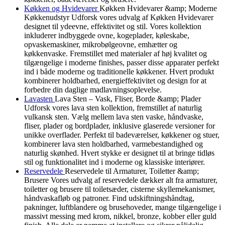
Køkken og Hvidevarer
Køkken Hvidevarer &amp; Moderne
Køkkenudstyr Udforsk vores udvalg af Køkken Hvidevarer
designet til ydeevne, effektivitet og stil. Vores kollektion
inkluderer indbyggede ovne, kogeplader, køleskabe,
opvaskemaskiner, mikrobølgeovne, emhætter og
køkkenvaske. Fremstillet med materialer af høj kvalitet og
tilgængelige i moderne finishes, passer disse apparater perfekt
ind i både moderne og traditionelle køkkener. Hvert produkt
kombinerer holdbarhed, energieffektivitet og design for at
forbedre din daglige madlavningsoplevelse.
Lavasten
Lava Sten – Vask, Fliser, Borde &amp; Plader
Udforsk vores lava sten kollektion, fremstillet af naturlig
vulkansk sten. Vælg mellem lava sten vaske, håndvaske,
fliser, plader og bordplader, inklusive glaserede versioner for
unikke overflader. Perfekt til badeværelser, køkkener og stuer,
kombinerer lava sten holdbarhed, varmebestandighed og
naturlig skønhed. Hvert stykke er designet til at bringe tidløs
stil og funktionalitet ind i moderne og klassiske interiører.
Reservedele
Reservedele til Armaturer, Toiletter &amp;
Brusere Vores udvalg af reservedele dækker alt fra armaturer,
toiletter og brusere til toiletsæder, cisterne skyllemekanismer,
håndvaskafløb og patroner. Find udskiftningshåndtag,
pakninger, luftblandere og brusehoveder, mange tilgængelige i
massivt messing med krom, nikkel, bronze, kobber eller guld