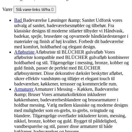
Varer
Slå varer-links til/fra

Bad
Badeværelse Løsninger &amp; Sanitet Udforsk vores
udvalg af sanitet, badeværelsesmøbler og tilbehør. Fra
klassiske designs til moderne stilarter tilbyder vi Håndvask,
badekar, spejle, brusedøre og opvarmede håndklædestænger i
materialer og finish af høj kvalitet. Forbedr dit badeværelse
med komfort, holdbarhed og elegant design.
Afløbsriste
Afløbsriste til BLÜCHER gulvafløb Vores
afløbsriste kompatible med BLÜCHER gulvafløb kombinerer
holdbarhed og stil. Tilgængelige i messing, bronze, kobber og
guld finish, passer de perfekt med BLÜCHER
afløbssystemer. Disse dekorative dæksler beskytter afløbet,
sikrer effektiv vandstrøm og tilføjer et elegant touch til
badeværelser, køkkener, terrasser og kommercielle rum.
Armaturer
Armaturer i Messing – Køkken, Badeværelse
&amp; Bruser Vores armaturkollektion inkluderer
køkkenhaner, badeværelsesblandere og brusearmaturer i
holdbar messing. Vælg mellem klassiske og moderne designs
med muligheder som en-grebs, to-grebs, svingtude og
blandere. Tilgængelige overflader inkluderer krom, messing,
nikkel, bronze, kobber og guld. Bygget til pålidelighed,
vandbesparelse og stil, passer disse armaturer til både
køkkener, badeværelser og brusere.