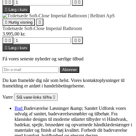





Læg i kurv

Hurtig visning

Toiletsæde Soft-Close Imperial Bathroom
3.995,00 kr.





Læg i kurv
Få vores seneste nyheder og særlige tilbud
Du kan framelde dig når som helst. Vores kontaktoplysninger til
framelding er anført i handelsbetingelserne.
Varer
Slå varer-links til/fra

Bad
Badeværelse Løsninger &amp; Sanitet Udforsk vores
udvalg af sanitet, badeværelsesmøbler og tilbehør. Fra
klassiske designs til moderne stilarter tilbyder vi Håndvask,
badekar, spejle, brusedøre og opvarmede håndklædestænger i
materialer og finish af høj kvalitet. Forbedr dit badeværelse
med komfort, holdbarhed og elegant design.