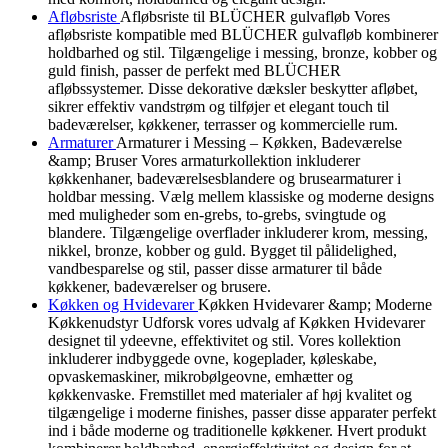
Afløbsriste
Afløbsriste til BLÜCHER gulvafløb Vores
afløbsriste kompatible med BLÜCHER gulvafløb kombinerer
holdbarhed og stil. Tilgængelige i messing, bronze, kobber og
guld finish, passer de perfekt med BLÜCHER
afløbssystemer. Disse dekorative dæksler beskytter afløbet,
sikrer effektiv vandstrøm og tilføjer et elegant touch til
badeværelser, køkkener, terrasser og kommercielle rum.
Armaturer
Armaturer i Messing – Køkken, Badeværelse
&amp; Bruser Vores armaturkollektion inkluderer
køkkenhaner, badeværelsesblandere og brusearmaturer i
holdbar messing. Vælg mellem klassiske og moderne designs
med muligheder som en-grebs, to-grebs, svingtude og
blandere. Tilgængelige overflader inkluderer krom, messing,
nikkel, bronze, kobber og guld. Bygget til pålidelighed,
vandbesparelse og stil, passer disse armaturer til både
køkkener, badeværelser og brusere.
Køkken og Hvidevarer
Køkken Hvidevarer &amp; Moderne
Køkkenudstyr Udforsk vores udvalg af Køkken Hvidevarer
designet til ydeevne, effektivitet og stil. Vores kollektion
inkluderer indbyggede ovne, kogeplader, køleskabe,
opvaskemaskiner, mikrobølgeovne, emhætter og
køkkenvaske. Fremstillet med materialer af høj kvalitet og
tilgængelige i moderne finishes, passer disse apparater perfekt
ind i både moderne og traditionelle køkkener. Hvert produkt