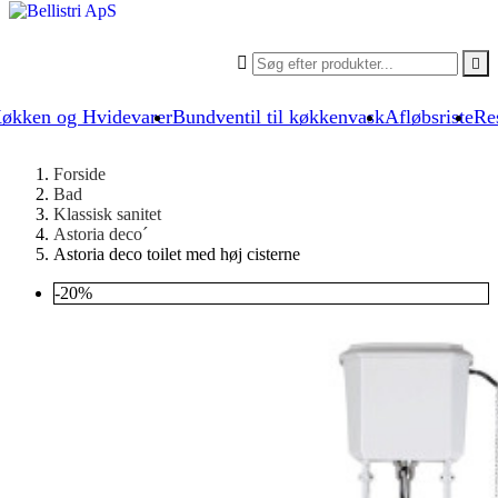


økken og Hvidevarer
Bundventil til køkkenvask
Afløbsriste
Re
Forside
Bad
Klassisk sanitet
Astoria deco´
Astoria deco toilet med høj cisterne
-20%