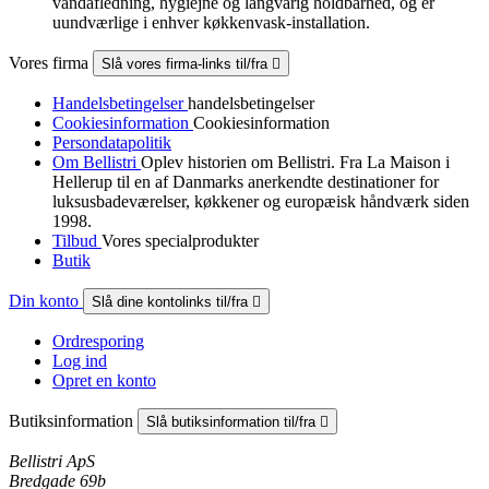
vandafledning, hygiejne og langvarig holdbarhed, og er
uundværlige i enhver køkkenvask-installation.
Vores firma
Slå vores firma-links til/fra

Handelsbetingelser
handelsbetingelser
Cookiesinformation
Cookiesinformation
Persondatapolitik
Om Bellistri
Oplev historien om Bellistri. Fra La Maison i
Hellerup til en af Danmarks anerkendte destinationer for
luksus­badeværelser, køkkener og europæisk håndværk siden
1998.
Tilbud
Vores specialprodukter
Butik
Din konto
Slå dine kontolinks til/fra

Ordresporing
Log ind
Opret en konto
Butiksinformation
Slå butiksinformation til/fra

Bellistri ApS
Bredgade 69b