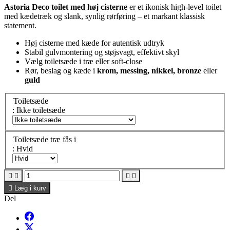
Astoria Deco toilet med høj cisterne
er et ikonisk high-level toilet
med kædetræk og slank, synlig rørføring – et markant klassisk
statement.
Høj cisterne med kæde for autentisk udtryk
Stabil gulvmontering og støjsvagt, effektivt skyl
Vælg toiletsæde i træ eller soft-close
Rør, beslag og kæde i
krom, messing, nikkel, bronze
eller
guld
Toiletsæde
: Ikke toiletsæde
Toiletsæde træ fås i
: Hvid





Læg i kurv
Del