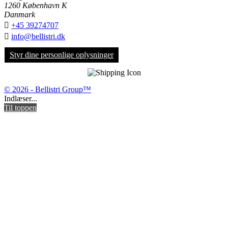
1260 København K
Danmark

+45 39274707

info@bellistri.dk
Styr dine personlige oplysninger
© 2026 - Bellistri Group™
Indlæser...
Til toppen