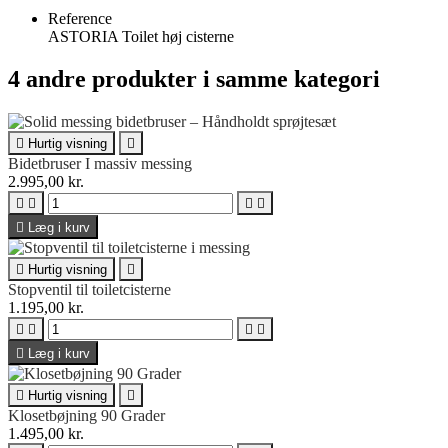
Reference
ASTORIA Toilet høj cisterne
4 andre produkter i samme kategori

Hurtig visning

Bidetbruser I massiv messing
2.995,00 kr.





Læg i kurv

Hurtig visning

Stopventil til toiletcisterne
1.195,00 kr.





Læg i kurv

Hurtig visning

Klosetbøjning 90 Grader
1.495,00 kr.