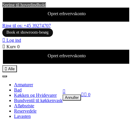
Spring til hovedindhold
Opret erhvervskonto
Ring til os: +45 39274707
Book et showroom-besøg

Log ind

Kurv
0
Opret erhvervskonto

Alle
Armaturer
Bad



0
Køkken og Hvidevarer
Annuller
Bundventil til køkkenvask
Afløbsriste
Reservedele
Lavasten