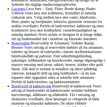
kombinerer holdbarhed, energieffektivitet og design for at
forbedre din daglige madlavningsoplevelse.
Lavasten
Lava Sten – Vask, Fliser, Borde &amp; Plader
Udforsk vores lava sten kollektion, fremstillet af naturlig
vulkansk sten. Vælg mellem lava sten vaske, håndvaske,
fliser, plader og bordplader, inklusive glaserede versioner for
unikke overflader. Perfekt til badeværelser, køkkener og stuer,
kombinerer lava sten holdbarhed, varmebestandighed og
naturlig skønhed. Hvert stykke er designet til at bringe tidløs
stil og funktionalitet ind i moderne og klassiske interiører.
Reservedele
Reservedele til Armaturer, Toiletter &amp;
Brusere Vores udvalg af reservedele dækker alt fra armaturer,
toiletter og brusere til toiletsæder, cisterne skyllemekanismer,
håndvaskafløb og patroner. Find udskiftningshåndtag,
pakninger, luftblandere og brusehoveder, mange tilgængelige i
massivt messing med krom, nikkel, bronze, kobber eller guld
finish. Alle dele er nemme at installere og sikrer pålidelig
ydeevne, lækagefri drift og lang holdbarhed—så du kan
reparere eller opgradere uden at udskifte hele armaturet.
Perfekt til badeværelses- og køkkenarmaturer.
Bundventil til køkkenvask
Bundventil til køkkenvask Vores
udvalg af bundventiler til køkkenvaske omfatter holdbare
kurvestrenge, afløbssæt og afløbsdele. Fås i messing og
eksklusive overflader, disse løsninger er velegnede til både
moderne og klassiske køkkener. De sikrer effektiv