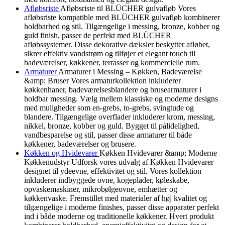
Afløbsriste
Afløbsriste til BLÜCHER gulvafløb Vores
afløbsriste kompatible med BLÜCHER gulvafløb kombinerer
holdbarhed og stil. Tilgængelige i messing, bronze, kobber og
guld finish, passer de perfekt med BLÜCHER
afløbssystemer. Disse dekorative dæksler beskytter afløbet,
sikrer effektiv vandstrøm og tilføjer et elegant touch til
badeværelser, køkkener, terrasser og kommercielle rum.
Armaturer
Armaturer i Messing – Køkken, Badeværelse
&amp; Bruser Vores armaturkollektion inkluderer
køkkenhaner, badeværelsesblandere og brusearmaturer i
holdbar messing. Vælg mellem klassiske og moderne designs
med muligheder som en-grebs, to-grebs, svingtude og
blandere. Tilgængelige overflader inkluderer krom, messing,
nikkel, bronze, kobber og guld. Bygget til pålidelighed,
vandbesparelse og stil, passer disse armaturer til både
køkkener, badeværelser og brusere.
Køkken og Hvidevarer
Køkken Hvidevarer &amp; Moderne
Køkkenudstyr Udforsk vores udvalg af Køkken Hvidevarer
designet til ydeevne, effektivitet og stil. Vores kollektion
inkluderer indbyggede ovne, kogeplader, køleskabe,
opvaskemaskiner, mikrobølgeovne, emhætter og
køkkenvaske. Fremstillet med materialer af høj kvalitet og
tilgængelige i moderne finishes, passer disse apparater perfekt
ind i både moderne og traditionelle køkkener. Hvert produkt