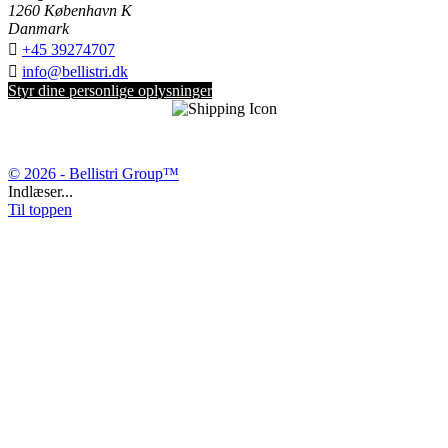
1260 København K
Danmark

+45 39274707

info@bellistri.dk
Styr dine personlige oplysninger
© 2026 - Bellistri Group™
Indlæser...
Til toppen