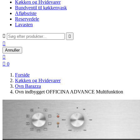
Køkken og Hvidevarer
Bundventil til køkkenvask
Afløbsriste
Reservedele
Lavasten



Annuller


0
Forside
Køkken og Hvidevarer
Ovn Barazza
Ovn indbygget OFFICINA ADVANCE Multifunktion