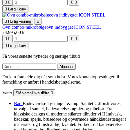





Læg i kurv

Hurtig visning

Ovn combo-mikrobølgeovn indbygget ICON STEEL
24.995,00 kr.





Læg i kurv
Få vores seneste nyheder og særlige tilbud
Du kan framelde dig når som helst. Vores kontaktoplysninger til
framelding er anført i handelsbetingelserne.
Varer
Slå varer-links til/fra

Bad
Badeværelse Løsninger &amp; Sanitet Udforsk vores
udvalg af sanitet, badeværelsesmøbler og tilbehør. Fra
klassiske designs til moderne stilarter tilbyder vi Håndvask,
badekar, spejle, brusedøre og opvarmede håndklædestænger i
materialer og finish af høj kvalitet. Forbedr dit badeværelse
med komfort, holdbarhed og elegant design.