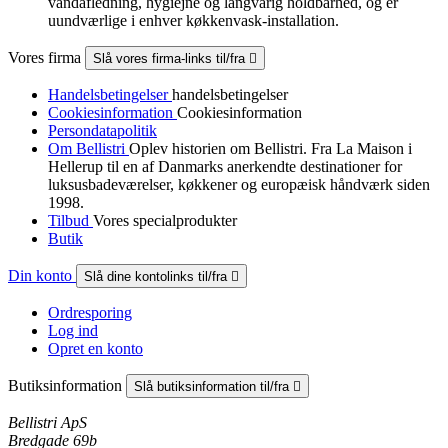
vandafledning, hygiejne og langvarig holdbarhed, og er
uundværlige i enhver køkkenvask-installation.
Vores firma
Slå vores firma-links til/fra

Handelsbetingelser
handelsbetingelser
Cookiesinformation
Cookiesinformation
Persondatapolitik
Om Bellistri
Oplev historien om Bellistri. Fra La Maison i
Hellerup til en af Danmarks anerkendte destinationer for
luksus­badeværelser, køkkener og europæisk håndværk siden
1998.
Tilbud
Vores specialprodukter
Butik
Din konto
Slå dine kontolinks til/fra

Ordresporing
Log ind
Opret en konto
Butiksinformation
Slå butiksinformation til/fra

Bellistri ApS
Bredgade 69b