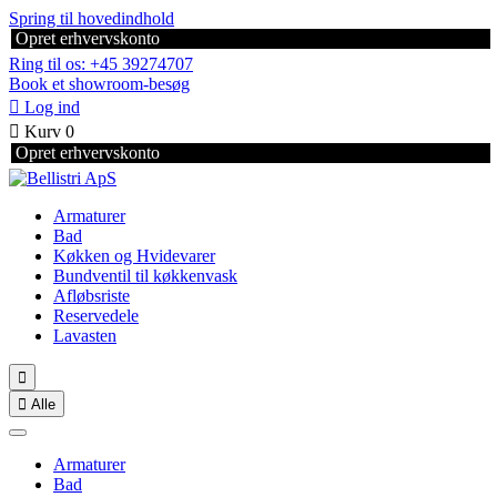
Spring til hovedindhold
Opret erhvervskonto
Ring til os: +45 39274707
Book et showroom-besøg

Log ind

Kurv
0
Opret erhvervskonto
Armaturer
Bad
Køkken og Hvidevarer
Bundventil til køkkenvask
Afløbsriste
Reservedele
Lavasten


Alle
Armaturer
Bad