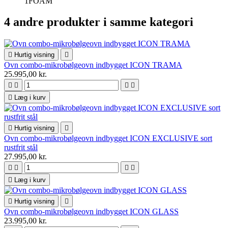
1FOAM
4 andre produkter i samme kategori

Hurtig visning

Ovn combo-mikrobølgeovn indbygget ICON TRAMA
25.995,00 kr.





Læg i kurv

Hurtig visning

Ovn combo-mikrobølgeovn indbygget ICON EXCLUSIVE sort
rustfrit stål
27.995,00 kr.





Læg i kurv

Hurtig visning

Ovn combo-mikrobølgeovn indbygget ICON GLASS
23.995,00 kr.