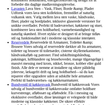
kombinerer holdbarhed, energieffektivitet og design for at
forbedre din daglige madlavningsoplevelse.
Lavasten
Lava Sten – Vask, Fliser, Borde &amp; Plader
Udforsk vores lava sten kollektion, fremstillet af naturlig
vulkansk sten. Vælg mellem lava sten vaske, håndvaske,
fliser, plader og bordplader, inklusive glaserede versioner for
unikke overflader. Perfekt til badeværelser, køkkener og stuer,
kombinerer lava sten holdbarhed, varmebestandighed og
naturlig skønhed. Hvert stykke er designet til at bringe tidløs
stil og funktionalitet ind i moderne og klassiske interiører.
Reservedele
Reservedele til Armaturer, Toiletter &amp;
Brusere Vores udvalg af reservedele dækker alt fra armaturer,
toiletter og brusere til toiletsæder, cisterne skyllemekanismer,
håndvaskafløb og patroner. Find udskiftningshåndtag,
pakninger, luftblandere og brusehoveder, mange tilgængelige i
massivt messing med krom, nikkel, bronze, kobber eller guld
finish. Alle dele er nemme at installere og sikrer pålidelig
ydeevne, lækagefri drift og lang holdbarhed—så du kan
reparere eller opgradere uden at udskifte hele armaturet.
Perfekt til badeværelses- og køkkenarmaturer.
Bundventil til køkkenvask
Bundventil til køkkenvask Vores
udvalg af bundventiler til køkkenvaske omfatter holdbare
kurvestrenge, afløbssæt og afløbsdele. Fås i messing og
eksklusive overflader, disse løsninger er velegnede til både
moderne og klassiske køkkener. De sikrer effektiv