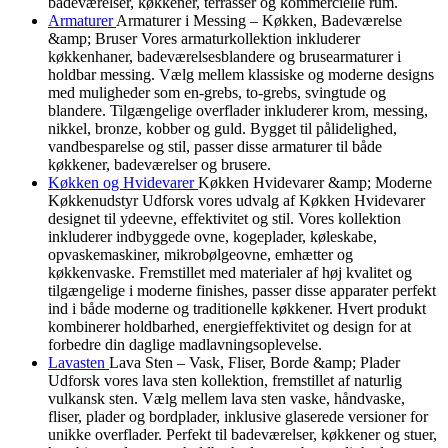
badeværelser, køkkener, terrasser og kommercielle rum.
Armaturer
Armaturer i Messing – Køkken, Badeværelse
&amp; Bruser Vores armaturkollektion inkluderer
køkkenhaner, badeværelsesblandere og brusearmaturer i
holdbar messing. Vælg mellem klassiske og moderne designs
med muligheder som en-grebs, to-grebs, svingtude og
blandere. Tilgængelige overflader inkluderer krom, messing,
nikkel, bronze, kobber og guld. Bygget til pålidelighed,
vandbesparelse og stil, passer disse armaturer til både
køkkener, badeværelser og brusere.
Køkken og Hvidevarer
Køkken Hvidevarer &amp; Moderne
Køkkenudstyr Udforsk vores udvalg af Køkken Hvidevarer
designet til ydeevne, effektivitet og stil. Vores kollektion
inkluderer indbyggede ovne, kogeplader, køleskabe,
opvaskemaskiner, mikrobølgeovne, emhætter og
køkkenvaske. Fremstillet med materialer af høj kvalitet og
tilgængelige i moderne finishes, passer disse apparater perfekt
ind i både moderne og traditionelle køkkener. Hvert produkt
kombinerer holdbarhed, energieffektivitet og design for at
forbedre din daglige madlavningsoplevelse.
Lavasten
Lava Sten – Vask, Fliser, Borde &amp; Plader
Udforsk vores lava sten kollektion, fremstillet af naturlig
vulkansk sten. Vælg mellem lava sten vaske, håndvaske,
fliser, plader og bordplader, inklusive glaserede versioner for
unikke overflader. Perfekt til badeværelser, køkkener og stuer,