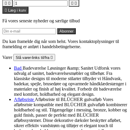





Læg i kurv
Få vores seneste nyheder og særlige tilbud
Du kan framelde dig når som helst. Vores kontaktoplysninger til
framelding er anført i handelsbetingelserne.
Varer
Slå varer-links til/fra

Bad
Badeværelse Løsninger &amp; Sanitet Udforsk vores
udvalg af sanitet, badeværelsesmøbler og tilbehør. Fra
klassiske designs til moderne stilarter tilbyder vi Håndvask,
badekar, spejle, brusedøre og opvarmede håndklædestænger i
materialer og finish af høj kvalitet. Forbedr dit badeværelse
med komfort, holdbarhed og elegant design.
Afløbsriste
Afløbsriste til BLÜCHER gulvafløb Vores
afløbsriste kompatible med BLÜCHER gulvafløb kombinerer
holdbarhed og stil. Tilgængelige i messing, bronze, kobber og
guld finish, passer de perfekt med BLÜCHER
afløbssystemer. Disse dekorative dæksler beskytter afløbet,
sikrer effektiv vandstrøm og tilføjer et elegant touch til