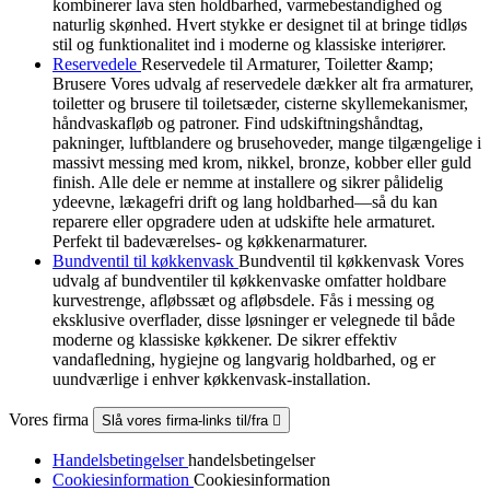
kombinerer lava sten holdbarhed, varmebestandighed og
naturlig skønhed. Hvert stykke er designet til at bringe tidløs
stil og funktionalitet ind i moderne og klassiske interiører.
Reservedele
Reservedele til Armaturer, Toiletter &amp;
Brusere Vores udvalg af reservedele dækker alt fra armaturer,
toiletter og brusere til toiletsæder, cisterne skyllemekanismer,
håndvaskafløb og patroner. Find udskiftningshåndtag,
pakninger, luftblandere og brusehoveder, mange tilgængelige i
massivt messing med krom, nikkel, bronze, kobber eller guld
finish. Alle dele er nemme at installere og sikrer pålidelig
ydeevne, lækagefri drift og lang holdbarhed—så du kan
reparere eller opgradere uden at udskifte hele armaturet.
Perfekt til badeværelses- og køkkenarmaturer.
Bundventil til køkkenvask
Bundventil til køkkenvask Vores
udvalg af bundventiler til køkkenvaske omfatter holdbare
kurvestrenge, afløbssæt og afløbsdele. Fås i messing og
eksklusive overflader, disse løsninger er velegnede til både
moderne og klassiske køkkener. De sikrer effektiv
vandafledning, hygiejne og langvarig holdbarhed, og er
uundværlige i enhver køkkenvask-installation.
Vores firma
Slå vores firma-links til/fra

Handelsbetingelser
handelsbetingelser
Cookiesinformation
Cookiesinformation