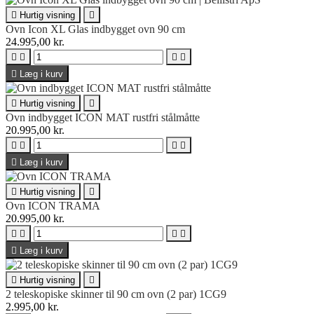

Hurtig visning

Ovn Icon XL Glas indbygget ovn 90 cm
24.995,00 kr.





Læg i kurv

Hurtig visning

Ovn indbygget ICON MAT rustfri stålmåtte
20.995,00 kr.





Læg i kurv

Hurtig visning

Ovn ICON TRAMA
20.995,00 kr.





Læg i kurv

Hurtig visning

2 teleskopiske skinner til 90 cm ovn (2 par) 1CG9
2.995,00 kr.