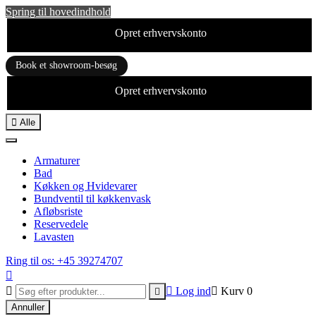
Spring til hovedindhold
Opret erhvervskonto
Book et showroom-besøg
Opret erhvervskonto

Alle
Armaturer
Bad
Køkken og Hvidevarer
Bundventil til køkkenvask
Afløbsriste
Reservedele
Lavasten
Ring til os: +45 39274707



Log ind

Kurv
0

Annuller