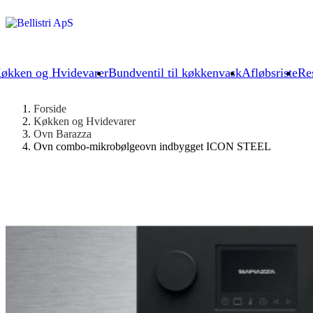
økken og Hvidevarer
Bundventil til køkkenvask
Afløbsriste
Re
Forside
Køkken og Hvidevarer
Ovn Barazza
Ovn combo-mikrobølgeovn indbygget ICON STEEL