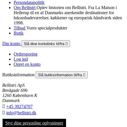
Persondatapolitik
Om Bellistri
Oplev historien om Bellistri. Fra La Maison i
Hellerup til en af Danmarks anerkendte destinationer for
luksus­badeværelser, køkkener og europæisk håndværk siden
1998.
Tilbud
Vores specialprodukter
Butik
Din konto
Slå dine kontolinks til/fra

Ordresporing
Log ind
Opret en konto
Butiksinformation
Slå butiksinformation til/fra

Bellistri ApS
Bredgade 69b
1260 København K
Danmark

+45 39274707

info@bellistri.dk
Styr dine personlige oplysninger