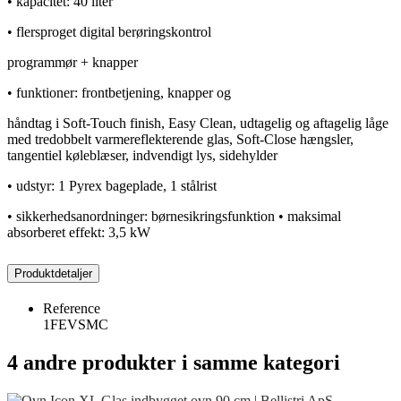
• kapacitet: 40 liter
• flersproget digital berøringskontrol
programmør + knapper
• funktioner: frontbetjening, knapper og
håndtag i Soft-Touch finish, Easy Clean, udtagelig og aftagelig låge
med tredobbelt varmereflekterende glas, Soft-Close hængsler,
tangentiel køleblæser, indvendigt lys, sidehylder
• udstyr: 1 Pyrex bageplade, 1 stålrist
• sikkerhedsanordninger: børnesikringsfunktion • maksimal
absorberet effekt: 3,5 kW
Produktdetaljer
Reference
1FEVSMC
4 andre produkter i samme kategori