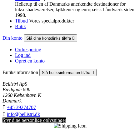
Hellerup til en af Danmarks anerkendte destinationer for
luksus­badeværelser, køkkener og europæisk håndværk siden
1998.
Tilbud
Vores specialprodukter
Butik
Din konto
Slå dine kontolinks til/fra

Ordresporing
Log ind
Opret en konto
Butiksinformation
Slå butiksinformation til/fra

Bellistri ApS
Bredgade 69b
1260 København K
Danmark

+45 39274707

info@bellistri.dk
Styr dine personlige oplysninger