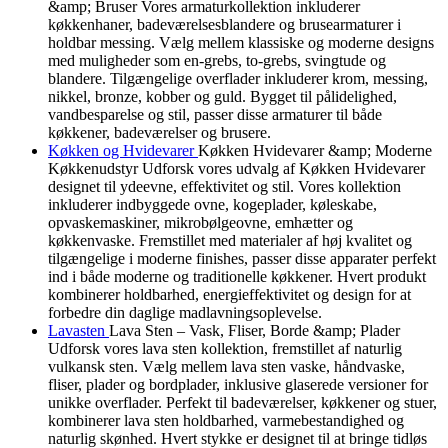
&amp; Bruser Vores armaturkollektion inkluderer
køkkenhaner, badeværelsesblandere og brusearmaturer i
holdbar messing. Vælg mellem klassiske og moderne designs
med muligheder som en-grebs, to-grebs, svingtude og
blandere. Tilgængelige overflader inkluderer krom, messing,
nikkel, bronze, kobber og guld. Bygget til pålidelighed,
vandbesparelse og stil, passer disse armaturer til både
køkkener, badeværelser og brusere.
Køkken og Hvidevarer
Køkken Hvidevarer &amp; Moderne
Køkkenudstyr Udforsk vores udvalg af Køkken Hvidevarer
designet til ydeevne, effektivitet og stil. Vores kollektion
inkluderer indbyggede ovne, kogeplader, køleskabe,
opvaskemaskiner, mikrobølgeovne, emhætter og
køkkenvaske. Fremstillet med materialer af høj kvalitet og
tilgængelige i moderne finishes, passer disse apparater perfekt
ind i både moderne og traditionelle køkkener. Hvert produkt
kombinerer holdbarhed, energieffektivitet og design for at
forbedre din daglige madlavningsoplevelse.
Lavasten
Lava Sten – Vask, Fliser, Borde &amp; Plader
Udforsk vores lava sten kollektion, fremstillet af naturlig
vulkansk sten. Vælg mellem lava sten vaske, håndvaske,
fliser, plader og bordplader, inklusive glaserede versioner for
unikke overflader. Perfekt til badeværelser, køkkener og stuer,
kombinerer lava sten holdbarhed, varmebestandighed og
naturlig skønhed. Hvert stykke er designet til at bringe tidløs