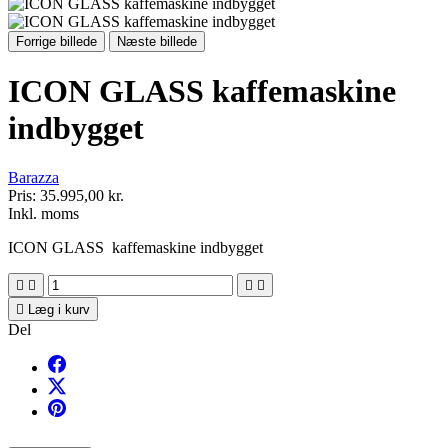
Forrige billede
Næste billede
ICON GLASS kaffemaskine
indbygget
Barazza
Pris:
35.995,00 kr.
Inkl. moms
ICON GLASS kaffemaskine indbygget





Læg i kurv
Del