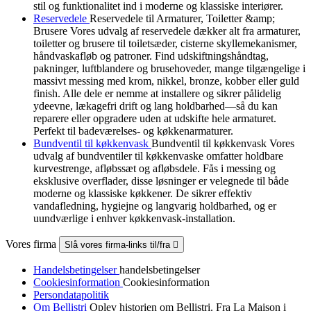
stil og funktionalitet ind i moderne og klassiske interiører.
Reservedele
Reservedele til Armaturer, Toiletter &amp;
Brusere Vores udvalg af reservedele dækker alt fra armaturer,
toiletter og brusere til toiletsæder, cisterne skyllemekanismer,
håndvaskafløb og patroner. Find udskiftningshåndtag,
pakninger, luftblandere og brusehoveder, mange tilgængelige i
massivt messing med krom, nikkel, bronze, kobber eller guld
finish. Alle dele er nemme at installere og sikrer pålidelig
ydeevne, lækagefri drift og lang holdbarhed—så du kan
reparere eller opgradere uden at udskifte hele armaturet.
Perfekt til badeværelses- og køkkenarmaturer.
Bundventil til køkkenvask
Bundventil til køkkenvask Vores
udvalg af bundventiler til køkkenvaske omfatter holdbare
kurvestrenge, afløbssæt og afløbsdele. Fås i messing og
eksklusive overflader, disse løsninger er velegnede til både
moderne og klassiske køkkener. De sikrer effektiv
vandafledning, hygiejne og langvarig holdbarhed, og er
uundværlige i enhver køkkenvask-installation.
Vores firma
Slå vores firma-links til/fra

Handelsbetingelser
handelsbetingelser
Cookiesinformation
Cookiesinformation
Persondatapolitik
Om Bellistri
Oplev historien om Bellistri. Fra La Maison i