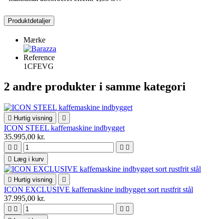
Produktdetaljer
Mærke
Reference
1CFEVG
2 andre produkter i samme kategori

Hurtig visning

ICON STEEL kaffemaskine indbygget
35.995,00 kr.





Læg i kurv

Hurtig visning

ICON EXCLUSIVE kaffemaskine indbygget sort rustfrit stål
37.995,00 kr.



