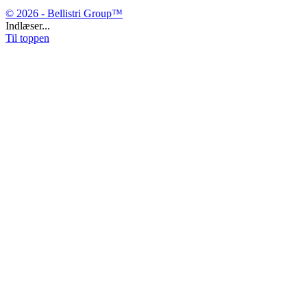
© 2026 - Bellistri Group™
Indlæser...
Til toppen