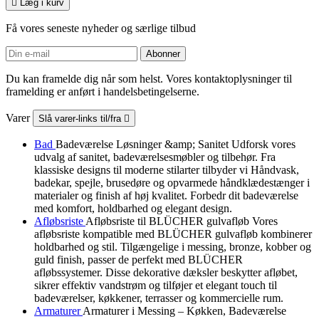

Læg i kurv
Få vores seneste nyheder og særlige tilbud
Du kan framelde dig når som helst. Vores kontaktoplysninger til
framelding er anført i handelsbetingelserne.
Varer
Slå varer-links til/fra

Bad
Badeværelse Løsninger &amp; Sanitet Udforsk vores
udvalg af sanitet, badeværelsesmøbler og tilbehør. Fra
klassiske designs til moderne stilarter tilbyder vi Håndvask,
badekar, spejle, brusedøre og opvarmede håndklædestænger i
materialer og finish af høj kvalitet. Forbedr dit badeværelse
med komfort, holdbarhed og elegant design.
Afløbsriste
Afløbsriste til BLÜCHER gulvafløb Vores
afløbsriste kompatible med BLÜCHER gulvafløb kombinerer
holdbarhed og stil. Tilgængelige i messing, bronze, kobber og
guld finish, passer de perfekt med BLÜCHER
afløbssystemer. Disse dekorative dæksler beskytter afløbet,
sikrer effektiv vandstrøm og tilføjer et elegant touch til
badeværelser, køkkener, terrasser og kommercielle rum.
Armaturer
Armaturer i Messing – Køkken, Badeværelse