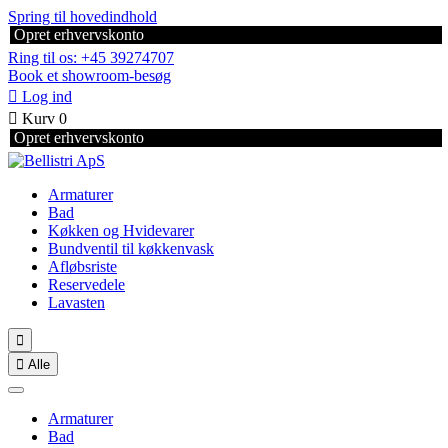
Spring til hovedindhold
Opret erhvervskonto
Ring til os: +45 39274707
Book et showroom-besøg

Log ind

Kurv
0
Opret erhvervskonto
Armaturer
Bad
Køkken og Hvidevarer
Bundventil til køkkenvask
Afløbsriste
Reservedele
Lavasten


Alle
Armaturer
Bad