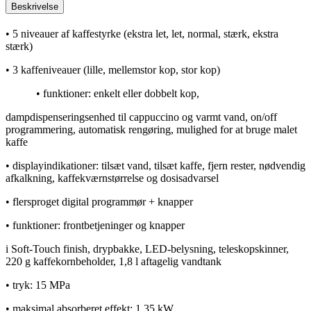
Beskrivelse
• 5 niveauer af kaffestyrke (ekstra let, let, normal, stærk, ekstra
stærk)
• 3 kaffeniveauer (lille, mellemstor kop, stor kop)
• funktioner: enkelt eller dobbelt kop,
dampdispenseringsenhed til cappuccino og varmt vand, on/off
programmering, automatisk rengøring, mulighed for at bruge malet
kaffe
• displayindikationer: tilsæt vand, tilsæt kaffe, fjern rester, nødvendig
afkalkning, kaffekværnstørrelse og dosisadvarsel
• flersproget digital programmør + knapper
• funktioner: frontbetjeninger og knapper
i Soft-Touch finish, drypbakke, LED-belysning, teleskopskinner,
220 g kaffekornbeholder, 1,8 l aftagelig vandtank
• tryk: 15 MPa
• maksimal absorberet effekt: 1,35 kW